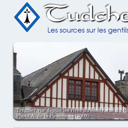
Tudche
Les sources sur les gent
Tréguier vue depuis les rives du Jaudy, rue du Po
Photo A. de la Pinsonnais (2009).