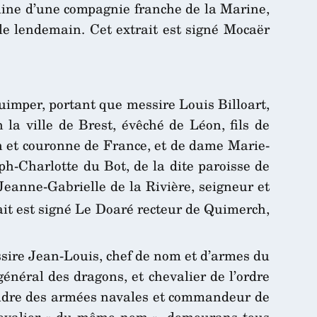
itaine d’une compagnie franche de la Marine,
le lendemain. Cet extrait est signé Mocaër
uimper, portant que messire Louis Billoart,
 la ville de Brest, évêché de Léon, fils de
on et couronne de France, et de dame Marie-
h-Charlotte du Bot, de la dite paroisse de
eanne-Gabrielle de la Rivière, seigneur et
it est signé Le Doaré recteur de Quimerch,
essire Jean-Louis, chef de nom et d’armes du
néral des dragons, et chevalier de l’ordre
scadre des armées navales et commandeur de
, chevalier « du même nom », demeurans tous