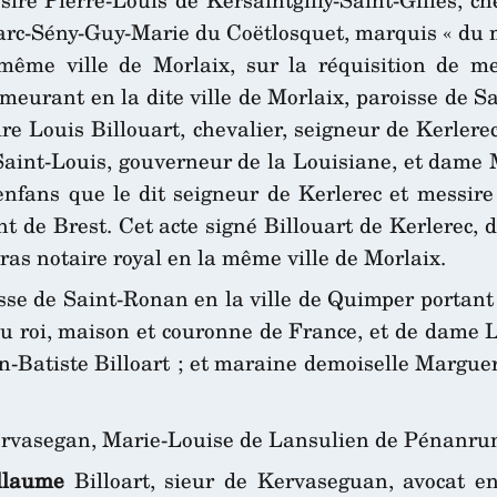
re Marc-Sény-Guy-Marie du Coëtlosquet, marquis « 
même ville de Morlaix, sur la réquisition de me
meurant en la dite ville de Morlaix, paroisse de Sai
re Louis Billouart, chevalier, seigneur de Kerlere
 de Saint-Louis, gouverneur de la Louisiane, et dam
 enfans que le dit seigneur de Kerlerec et messir
 de Brest. Cet acte signé Billouart de Kerlerec, d
ras notaire royal en la même ville de Morlaix.
isse de Saint-Ronan en la ville de Quimper portant 
du roi, maison et couronne de France, et de dame 
n-Batiste Billoart ; et maraine demoiselle Margueri
Kervasegan, Marie-Louise de Lansulien de Pénanru
llaume
Billoart, sieur de Kervaseguan, avocat en