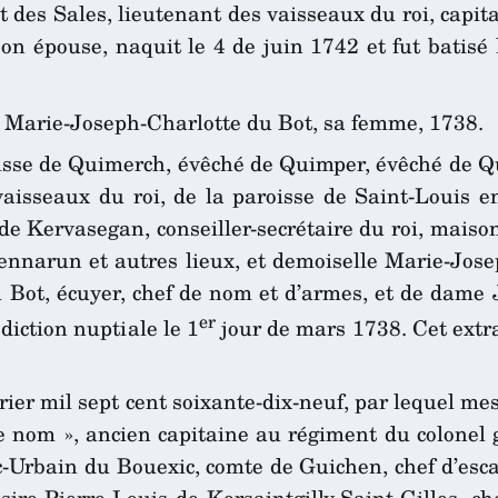
et des Sales, lieutenant des vaisseaux du roi, cap
n épouse, naquit le 4 de juin 1742 et fut batisé 
c, Marie-Joseph-Charlotte du Bot, sa femme, 1738.
oisse de Quimerch, évêché de Quimper, évêché de Q
aisseaux du roi, de la paroisse de Saint-Louis en
de Kervasegan, conseiller-secrétaire du roi, mais
nnarun et autres lieux, et demoiselle Marie-Josep
Bot, écuyer, chef de nom et d’armes, et de dame J
er
diction nuptiale le 1
jour de mars 1738. Cet extra
vrier mil sept cent soixante-dix-neuf, par lequel m
nom », ancien capitaine au régiment du colonel gé
Luc-Urbain du Bouexic, comte de Guichen, chef d’e
essire Pierre-Louis de Kersaintgilly-Saint-Gilles