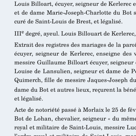
Louis Billoart, écuyer, seigneur de Kerlerec 
et de dame Marie-Joseph-Charlotte du Bot so
curé de Saint-Louis de Brest, et légalisé.
e
III
degré, ayeul. Louis Billouart de Kerlere
Extrait des registres des mariages de la par
écuyer, seigneur de Kerlerec, enseigne des v
messire Guillaume Billoart écuyer, seigneur 
Louise de Lansulien, seigneur et dame de Pe
Quimerch, fille de messire Jaques-Joseph du 
dame du Bot et autres lieux, reçurent la béné
et légalisé.
Acte de notoriété passé à Morlaix le 25 de fé
Bot de Lohan, chevalier, seigneur « du même 
royal et militaire de Saint-Louis, messire 
l’ordre royal et militaire de Saint-Louis, m