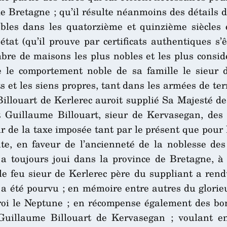
de Bretagne ; qu’il résulte néanmoins des détails d
les dans les quatorzième et quinzième siècles e
tat (qu’il prouve par certificats authentiques s’
re de maisons les plus nobles et les plus considé
e le comportement noble de sa famille le sieur d
ts et les siens propres, tant dans les armées de te
illouart de Kerlerec auroit supplié Sa Majesté de 
Guillaume Billouart, sieur de Kervasegan, des di
ir de la taxe imposée tant par le présent que pour l
lte, en faveur de l’ancienneté de la noblesse de
e a toujours joui dans la province de Bretagne, à
le feu sieur de Kerlerec père du suppliant a ren
il a été pourvu ; en mémoire entre autres du glorie
roi le Neptune ; en récompense également des bon
Guillaume Billouart de Kervasegan ; voulant e