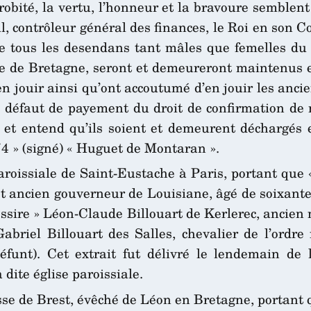
probité, la vertu, l’honneur et la bravoure semblent
al, contrôleur général des finances, le Roi en son C
e tous les desendans tant mâles que femelles du
ie de Bretagne, seront et demeureront maintenus et
en jouir ainsi qu’ont accoutumé d’en jouir les anc
u défaut de payement du droit de confirmation de n
 et entend qu’ils soient et demeurent déchargés 
774 » (signé) « Huguet de Montaran ».
paroissiale de Saint-Eustache à Paris, portant que 
et ancien gouverneur de Louisiane, âgé de soixant
sire » Léon-Claude Billouart de Kerlerec, ancien 
 Gabriel Billouart des Salles, chevalier de l’ord
défunt). Cet extrait fut délivré le lendemain de
 dite église paroissiale.
sse de Brest, évêché de Léon en Bretagne, portant 