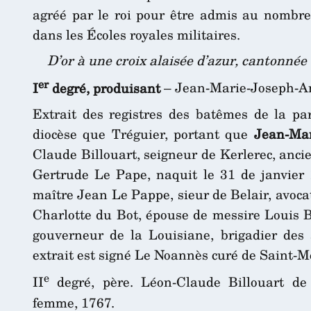
agréé par le roi pour être admis au nombre
dans les Écoles royales militaires.
D’or à une croix alaisée d’azur, cantonnée
er
I
degré, produisant
– Jean-Marie-Joseph-Ang
Extrait des registres des batêmes de la par
diocèse que Tréguier, portant que
Jean-Mar
Claude Billouart, seigneur de Kerlerec, anc
Gertrude Le Pape, naquit le 31 de janvier 
maître Jean Le Pappe, sieur de Belair, avoc
Charlotte du Bot, épouse de messire Louis Bi
gouverneur de la Louisiane, brigadier des 
extrait est signé Le Noannès curé de Saint-Me
e
II
degré, père. Léon-Claude Billouart de
femme, 1767.