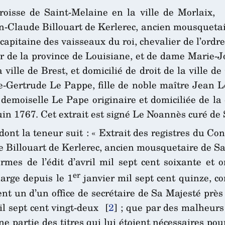
roisse de Saint-Melaine en la ville de Morlaix,
n-Claude Billouart de Kerlerec, ancien mousquetaire
apitaine des vaisseaux du roi, chevalier de l’ordre 
 de la province de Louisiane, et de dame Marie-J
 ville de Brest, et domicilié de droit de la ville d
-Gertrude Le Pappe, fille de noble maître Jean L
demoiselle Le Pape originaire et domiciliée de la
uin 1767. Cet extrait est signé Le Noannès curé de 
dont la teneur suit : « Extrait des registres du Con
e Billouart de Kerlerec, ancien mousquetaire de Sa 
mes de l’édit d’avril mil sept cent soixante et 
er
arge depuis le 1
janvier mil sept cent quinze, c
nt un d’un office de secrétaire de Sa Majesté prè
il sept cent vingt-deux
[
2
]
; que par des malheurs 
ne partie des titres qui lui étoient nécessaires pou