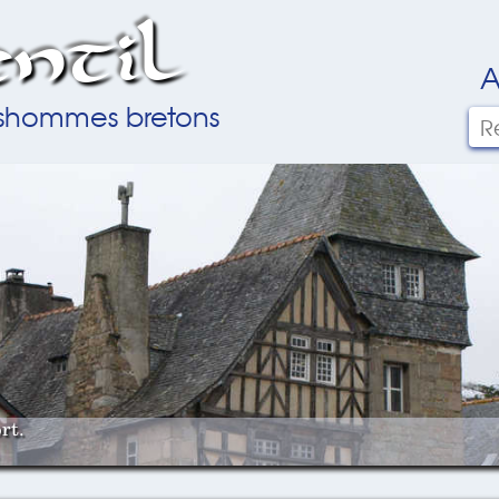
ntil
A
ilshommes bretons
rt.