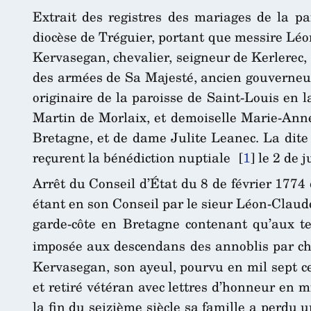
Extrait des registres des mariages de la pa
diocèse de Tréguier, portant que messire Léo
Kervasegan, chevalier, seigneur de Kerlerec, c
des armées de Sa Majesté, ancien gouverneur
originaire de la paroisse de Saint-Louis en la
Martin de Morlaix, et demoiselle Marie-Anne
Bretagne, et de dame Julite Leanec. La dite 
reçurent la bénédiction nuptiale
[
1
]
le 2 de j
Arrêt du Conseil d’État du 8 de février 1774 
étant en son Conseil par le sieur Léon-Claud
garde-côte en Bretagne contenant qu’aux ter
imposée aux descendans des annoblis par ch
Kervasegan, son ayeul, pourvu en mil sept ce
et retiré vétéran avec lettres d’honneur en m
la fin du seizième siècle sa famille a perdu u