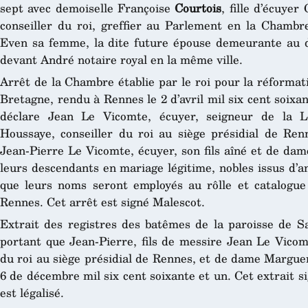
sept avec demoiselle Françoise
Courtois
, fille d’écuyer
conseiller du roi, greffier au Parlement en la Chamb
Even sa femme, la dite future épouse demeurante au d
devant André notaire royal en la même ville.
Arrêt de la Chambre établie par le roi pour la réformat
Bretagne, rendu à Rennes le 2 d’avril mil six cent soixa
déclare Jean Le Vicomte, écuyer, seigneur de la Lo
Houssaye, conseiller du roi au siège présidial de Renn
Jean-Pierre Le Vicomte, écuyer, son fils aîné et de da
leurs descendants en mariage légitime, nobles issus d’a
que leurs noms seront employés au rôlle et catalogue
Rennes. Cet arrêt est signé Malescot.
Extrait des registres des batêmes de la paroisse de Sa
portant que Jean-Pierre, fils de messire Jean Le Vicomt
du roi au siège présidial de Rennes, et de dame Marguer
6 de décembre mil six cent soixante et un. Cet extrait 
est légalisé.