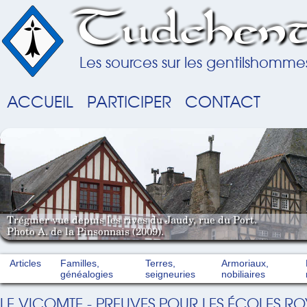
Tudchent
Les sources sur les gentilshomme
ACCUEIL
PARTICIPER
CONTACT
Tréguier vue depuis les rives du Jaudy, rue du Port.
Photo A. de la Pinsonnais (2009).
Articles
Familles,
Terres,
Armoriaux,
généalogies
seigneuries
nobiliaires
LE VICOMTE - PREUVES POUR LES ÉCOLES ROY