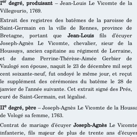
er
I
degré, produisant
– Jean-Louis Le Vicomte de la
Villegourio, 1769.
Extrait des registres des batêmes de la paroisse de
Saint-Germain en la ville de Rennes, province de
Bretagne, portant que
Jean-Louis
fils d’écuyer
Joseph-Agnès Le Vicomte, chevalier, sieur de la
Houssays, ancien capitaine au régiment de Lorraine,
et de dame Perrine-Thérèse-Aimée Gerbier de
Vaulogé son épouse, naquit le 23 de décembre mil sept
cent soixante-neuf, fut ondoyé le même jour, et reçut
le supplément des cérémonies du batême le 28 de
janvier de l’année suivante. Cet extrait signé des Prés,
curé de Saint-Germain, est légalisé.
e
II
degré, père
– Joseph-Agnès Le Vicomte de la Houssa
de Vologé sa femme, 1763.
Contrat de mariage d’écuyer
Joseph-Agnès
Le Vicomte,
infanterie, fils majeur de plus de trente ans d’écuy