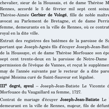
chevalier, sieur de la Houssais, et de dame Thérèse M
Rennes, accordé le 5 de février mil sept cent soixan
Thérèse-Aimée
Gerbier de Vologé
, fille de noble maît
avocat au Parlement de Bretagne, et de dame Perrin
femme, demeurants en la ville de Rennes, où ce contrat
royal en la dite ville.
Extrait des registres des batêmes de la paroisse de Sa
portant que Joseph-Agnès fils d’écuyer Joseph-Jean-Bati
de la Houssaye, et de dame Thérèse Morfouace son épou
sept cent trente-deux en la paroisse de Notre-Dame
permission de l’évêque de Vannes, et reçut le suppléme
may de l’année suivante par le recteur de a dite paro
signé Moisina curé de Saint-Sauveur est légalisé.
e
III
degré, ayeul
– Joseph-Jean-Batiste Le Vicomte d
Morfouace du Vaugaillard sa femme, 1727.
Contrat de mariage d’écuyer
Joseph-Jean-Batiste
Le V
demeurant en la ville de Rennes, majeur, fils de défun