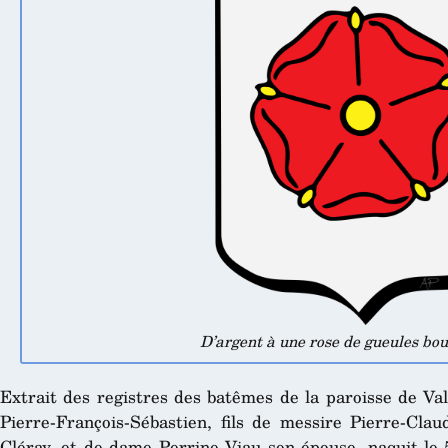
D’argent à une rose de gueules bou
Extrait des registres des batêmes de la paroisse de Va
Pierre-François-Sébastien, fils de messire Pierre-Clau
Cléray, et de dame Perrine Viau son épouse, naquit le 5 