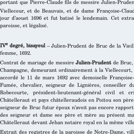
portant que Pierre-Claude fils de messire Julien-Pruden
Viellecour, et de Beauvais, et de dame Françoise-Clau
jour d’aoust 1696 et fut batisé le lendemain. Cet extra
paroisse, et légalisé.
e
IV
degré, bisayeul
– Julien-Prudent de Bruc de la Viei
femme, 1692.
Contrat de mariage de messire
Julien-Prudent
de Bruc, 
Champagne, demeurant ordinairement à la Viellecourt,
accordé le 11 de mars 1692 avec demoiselle François
Fumée, chevalier, seigneur de Lignières, conseiller d
Robecourte, président-lieutenant-général civil et 
Châtelleraut et pays châtelleraudois en Poitou son père. 
seigneur de Bruc futur époux n’avoit pas encore rappor
des seigneur et dame ses père et mère au présent mari
Châtelleraut devant Jehan notaire royal en la même ville
Extrait des registres de la paroisse de Notre-Dame, vil