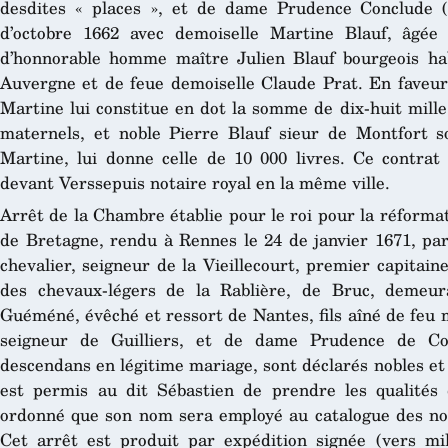
desdites « places », et de dame Prudence Conclude (
d’octobre 1662 avec demoiselle Martine Blauf, âgée d
d’honnorable homme maître Julien Blauf bourgeois habi
Auvergne et de feue demoiselle Claude Prat. En faveur 
Martine lui constitue en dot la somme de dix-huit mille
maternels, et noble Pierre Blauf sieur de Montfort s
Martine, lui donne celle de 10 000 livres. Ce contrat f
devant Verssepuis notaire royal en la même ville.
Arrêt de la Chambre établie pour le roi pour la réforma
de Bretagne, rendu à Rennes le 24 de janvier 1671, par
chevalier, seigneur de la Vieillecourt, premier capita
des chevaux-légers de la Rablière, de Bruc, demeura
Guéméné, évêché et ressort de Nantes, fils aîné de feu 
seigneur de Guilliers, et de dame Prudence de C
descendans en légitime mariage, sont déclarés nobles et i
est permis au dit Sébastien de prendre les qualités d
ordonné que son nom sera employé au catalogue des no
Cet arrêt est produit par expédition signée (vers mi