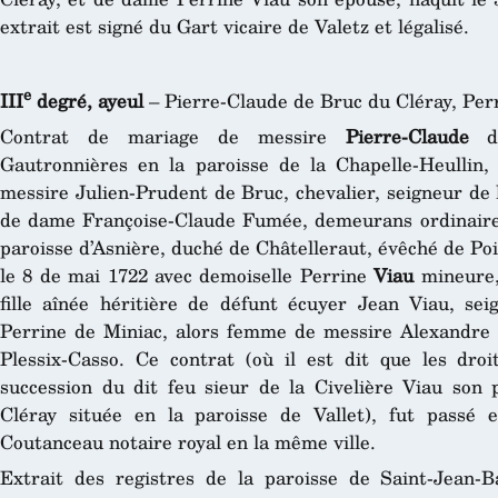
extrait est signé du Gart vicaire de Valetz et légalisé.
e
III
degré, ayeul
– Pierre-Claude de Bruc du Cléray, Per
Contrat de mariage de messire
Pierre-Claude
de
Gautronnières en la paroisse de la Chapelle-Heullin,
messire Julien-Prudent de Bruc, chevalier, seigneur de l
de dame Françoise-Claude Fumée, demeurans ordinaire
paroisse d’Asnière, duché de Châtelleraut, évêché de Poi
le 8 de mai 1722 avec demoiselle Perrine
Viau
mineure,
fille aînée héritière de défunt écuyer Jean Viau, se
Perrine de Miniac, alors femme de messire Alexandre 
Plessix-Casso. Ce contrat (où il est dit que les dro
succession du dit feu sieur de la Civelière Viau son 
Cléray située en la paroisse de Vallet), fut passé 
Coutanceau notaire royal en la même ville.
Extrait des registres de la paroisse de Saint-Jean-Ba