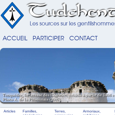
Tudchent
Les sources sur les gentilshomme
ACCUEIL
PARTICIPER
CONTACT
Tonquédec, forteresse des Coëtmen, rebâtie à partir de 1406 e
Photo A. de la Pinsonnais (2007).
Articles
Familles,
Terres,
Armoriaux,