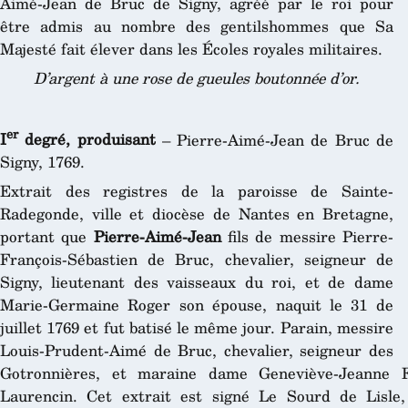
Aimé-Jean de Bruc de Signy, agréé par le roi pour
être admis au nombre des gentilshommes que Sa
Majesté fait élever dans les Écoles royales militaires.
D’argent à une rose de gueules boutonnée d’or.
er
I
degré, produisant
– Pierre-Aimé-Jean de Bruc de
Signy, 1769.
Extrait des registres de la paroisse de Sainte-
Radegonde, ville et diocèse de Nantes en Bretagne,
portant que
Pierre-Aimé-Jean
fils de messire Pierre-
François-Sébastien de Bruc, chevalier, seigneur de
Signy, lieutenant des vaisseaux du roi, et de dame
Marie-Germaine Roger son épouse, naquit le 31 de
juillet 1769 et fut batisé le même jour. Parain, messire
Louis-Prudent-Aimé de Bruc, chevalier, seigneur des
Gotronnières, et maraine dame Geneviève-Jeanne F
Laurencin. Cet extrait est signé Le Sourd de Lisle