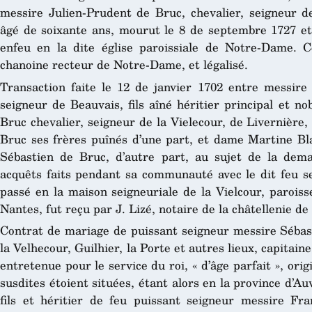
messire Julien-Prudent de Bruc, chevalier, seigneur de 
âgé de soixante ans, mourut le 8 de septembre 1727 e
enfeu en la dite église paroissiale de Notre-Dame. C
chanoine recteur de Notre-Dame, et légalisé.
Transaction faite le 12 de janvier 1702 entre messire 
seigneur de Beauvais, fils aîné héritier principal et n
Bruc chevalier, seigneur de la Vielecour, de Livernière
Bruc ses frères puînés d’une part, et dame Martine Bl
Sébastien de Bruc, d’autre part, au sujet de la dema
acquêts faits pendant sa communauté avec le dit feu s
passé en la maison seigneuriale de la Vielcour, parois
Nantes, fut reçu par J. Lizé, notaire de la châtellenie 
Contrat de mariage de puissant seigneur messire Sébast
la Velhecour, Guilhier, la Porte et autres lieux, capitai
entretenue pour le service du roi, « d’âge parfait », ori
susdites étoient situées, étant alors en la province d’Au
fils et héritier de feu puissant seigneur messire Fra