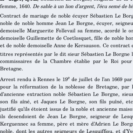
femme, 1640.
De sable à un lion d’argent, l’écu semé de b
Contract de mariage de noble écuyer Sébastien Le Borgne
noble de noble homme Jean Le Borgne, écuyer, seigneur
demoiselle Marguerite Follevail sa femme, acordé le on
demoiselle Guillemette de Coetlosquet, fille de noble ho
et de noble demoiselle Anne de Kersauson. Ce contract e
titres représentés par le dit sieur Sébastien Le Borgne 
commissaires de la Chambre établie par le Roi pour
Bretagne.
e
Arrest rendu à Rennes le 19
de juillet de l’an 1669 par
pour la réformation de la noblesse de Bretagne, par le
d’ancienne extraction noble Sébastien Le Borgne, sieu
son fils aîné, et Jaques Le Borgne, son fils puîné, et
justifié qu’ils étoient issus de la noble et ancienne mai
ils desendoient de Jean Le Borgne, seigneur de Lesq
Kerguennec sa femme, père et mère d’Adrien Le Borgne, 
noble, dont les autres seigneurs de Lesquiffiou, et d’Y