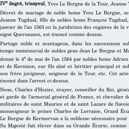
e
IV
degré, trisayeul
, Yves Le Borgne de la Tour, Jeanne
Décret de mariage de noble homs Yves Le Borgne, sei
Jeanne Tugdual, fille de nobles homs François Tugdual, s
janvier de l’an 1563 en la juridiction des regaires de la 
signé Quersauson, est énoncé comme dessus.
Partage noble et avantageux, dans les successions n
temps immémorial de nobles gens Jean Le Borgne et M
e
donné le 4
de mai de l’an 1564 par nobles homs Adrien 
et de Kernison, eur fils aîné et héritier principal et 
son frère juvigneur, seigneur de la Tour, etc. Cet act
énoncé dans l’arrest ci-dessus.
Nous, Charles d’Hozier, écuyer, conseiller du Roi, géné
et garde de l’armorial général de France, et chevalier de
militaires de saint Maurice et de saint Lazare de Savoie
monseigneur le prince Charles de Lorraine, Grand Écu
Le Borgne de Kermorvan a la noblesse nécessaire pour
Sa Majesté fait élever dans sa Grande Écurie, comme il