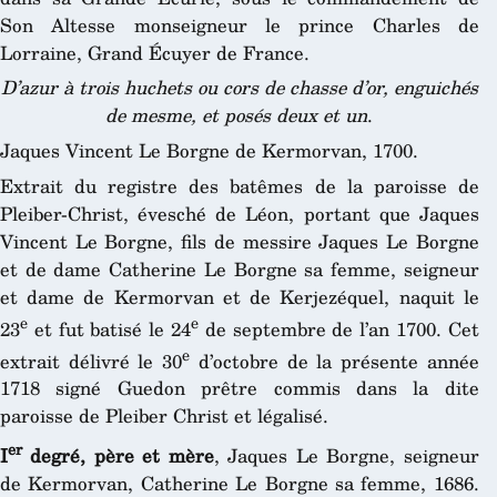
Son Altesse monseigneur le prince Charles de
Lorraine, Grand Écuyer de France.
D’azur à trois huchets ou cors de chasse d’or, enguichés
de mesme, et posés deux et un
.
Jaques Vincent Le Borgne de Kermorvan, 1700.
Extrait du registre des batêmes de la paroisse de
Pleiber-Christ, évesché de Léon, portant que Jaques
Vincent Le Borgne, fils de messire Jaques Le Borgne
et de dame Catherine Le Borgne sa femme, seigneur
et dame de Kermorvan et de Kerjezéquel, naquit le
e
e
23
et fut batisé le 24
de septembre de l’an 1700. Cet
e
extrait délivré le 30
d’octobre de la présente année
1718 signé Guedon prêtre commis dans la dite
paroisse de Pleiber Christ et légalisé.
er
I
degré, père et mère
, Jaques Le Borgne, seigneur
de Kermorvan, Catherine Le Borgne sa femme, 1686.