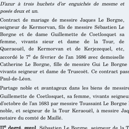
D’azur à trois huchets d’or enguichés de mesme et
posés deux et un
.
Contract de mariage de messire Jaques Le Borgne,
seigneur de Kermorvan, fils de messire Sébastien Le
Borgne et de dame Guillemette de Coetlosquet sa
femme, vivants sieur et dame de la Tour, de
Queraouël, de Kermorvan et de Kerjezequel, etc,
e
accordé le 7
de février de l’an 1686 avec demoiselle
Catherine Le Borgne, fille de messire Gui Le Borgn
vivants seigneur et dame de Truscoët. Ce contract pass
Paul-de-Léon.
Partage noble et avantageux dans les biens de messi
Guillemette de Coetlosquet, sa femme, vivants seigneu
d’octobre de l’an 1683 par messire Toussaint Le Borgne le
noble, et seigneur de la Tour Keraouël, à messire Ja
notaire du comté de Maillé.
e
II
degré, ayeul
, Sébastien Le Borgne, seigneur de la 