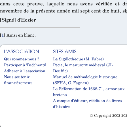
dans cette preuve, laquelle nous avons vérifiée et d
novembre de la présente année mil sept cent dix huit, si
[Signé] d’Hozier
[
1
]
Ainsi en blanc.
L'ASSOCIATION
SITES AMIS
Qui sommes-nous ?
La Sigillothèque (M. Fabre)
Participer à Tudchentil
Pecia, le manuscrit médiéval (JL
Adhérer à l'association
Deuffic)
Nous soutenir
Manuel de méthodologie historique
financièrement
(SFHA, C. Fagnen)
La Réformation de 1668-71, armoriaux
bretons
A compte d'éditeur, réédition de livres
d'histoire
© Copyright 2002-202
Cabinet d'orthodonthie à Nantes
Cabinet d'orthodonthie à Nantes