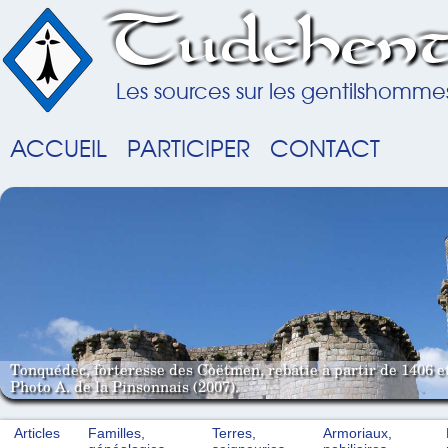
Tudchent
Les sources sur les gentilshomme
ACCUEIL
PARTICIPER
CONTACT
Tonquédec, forteresse des Coëtmen, rebâtie à partir de 1406 e
Photo A. de la Pinsonnais (2007).
Articles
Familles,
Terres,
Armoriaux,