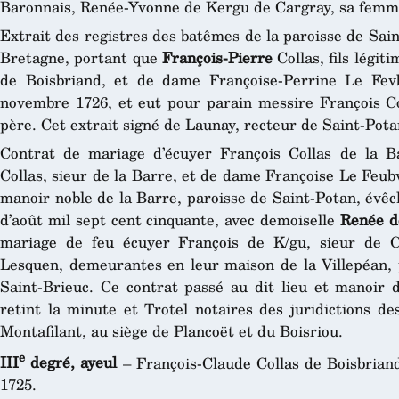
Baronnais, Renée-Yvonne de Kergu de Cargray, sa femm
Extrait des registres des batêmes de la paroisse de Sai
Bretagne, portant que
François-Pierre
Collas, fils légit
de Boisbriand, et de dame Françoise-Perrine Le Fevb
novembre 1726, et eut pour parain messire François Col
père. Cet extrait signé de Launay, recteur de Saint-Potan
Contrat de mariage d’écuyer François Collas de la Ba
Collas, sieur de la Barre, et de dame Françoise Le Feu
manoir noble de la Barre, paroisse de Saint-Potan, évêc
d’août mil sept cent cinquante, avec demoiselle
Renée d
mariage de feu écuyer François de K/gu, sieur de 
Lesquen, demeurantes en leur maison de la Villepéan, 
Saint-Brieuc. Ce contrat passé au dit lieu et manoir 
retint la minute et Trotel notaires des juridictions d
Montafilant, au siège de Plancoët et du Boisriou.
e
III
degré, ayeul
– François-Claude Collas de Boisbrian
1725.