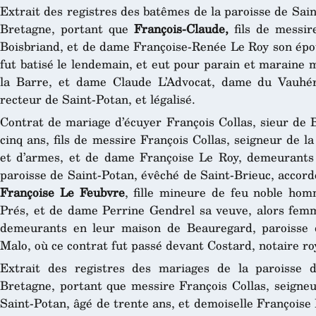
Extrait des registres des batêmes de la paroisse de Sai
Bretagne, portant que
François-Claude,
fils de messir
Boisbriand, et de dame Françoise-Renée Le Roy son épou
fut batisé le lendemain, et eut pour parain et maraine 
la Barre, et dame Claude L’Advocat, dame du Vauhér
recteur de Saint-Potan, et légalisé.
Contrat de mariage d’écuyer François Collas, sieur de B
cinq ans, fils de messire François Collas, seigneur de l
et d’armes, et de dame Françoise Le Roy, demeurants 
paroisse de Saint-Potan, évêché de Saint-Brieuc, accord
Françoise Le Feubvre
, fille mineure de feu noble ho
Prés, et de dame Perrine Gendrel sa veuve, alors fem
demeurants en leur maison de Beauregard, paroisse 
Malo, où ce contrat fut passé devant Costard, notaire ro
Extrait des registres des mariages de la paroisse 
Bretagne, portant que messire François Collas, seigneu
Saint-Potan, âgé de trente ans, et demoiselle Françoise