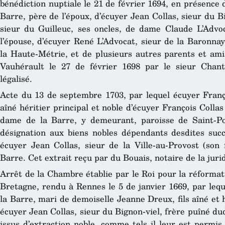
bénédiction nuptiale le 21 de février 1694, en présence d
Barre, père de l’époux, d’écuyer Jean Collas, sieur du 
sieur du Guilleuc, ses oncles, de dame Claude L’Adv
l’épouse, d’écuyer René L’Advocat, sieur de la Baronnay
la Haute-Métrie, et de plusieurs autres parents et ami
Vauhérault le 27 de février 1698 par le sieur Chant
légalisé.
Acte du 13 de septembre 1703, par lequel écuyer Françoi
aîné héritier principal et noble d’écuyer François Coll
dame de la Barre, y demeurant, paroisse de Saint-Po
désignation aux biens nobles dépendants desdites succ
écuyer Jean Collas, sieur de la Ville-au-Provost (son 
Barre. Cet extrait reçu par du Bouais, notaire de la juri
Arrêt de la Chambre établie par le Roi pour la réformat
Bretagne, rendu à Rennes le 5 de janvier 1669, par lequ
la Barre, mari de demoiselle Jeanne Dreux, fils aîné et h
écuyer Jean Collas, sieur du Bignon-viel, frère puîné dud
issus d’extraction noble, comme tels il leur est permi