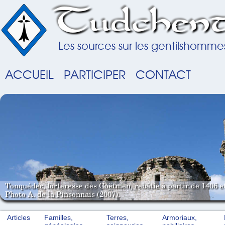
Tudchent
Les sources sur les gentilshomme
ACCUEIL
PARTICIPER
CONTACT
Tonquédec, forteresse des Coëtmen, rebâtie à partir de 1406 e
Photo A. de la Pinsonnais (2007).
Articles
Familles,
Terres,
Armoriaux,