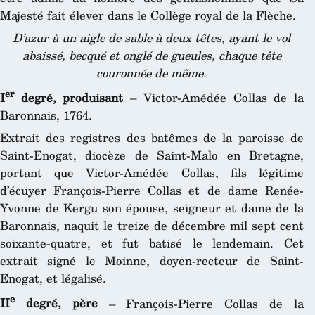
Majesté fait élever dans le Collège royal de la Flèche.
D’azur à un aigle de sable à deux têtes, ayant le vol
abaissé, becqué et onglé de gueules, chaque tête
couronnée de même.
er
I
degré, produisant
– Victor-Amédée Collas de la
Baronnais, 1764.
Extrait des registres des batêmes de la paroisse de
Saint-Enogat, diocèze de Saint-Malo en Bretagne,
portant que Victor-Amédée Collas, fils légitime
d’écuyer François-Pierre Collas et de dame Renée-
Yvonne de Kergu son épouse, seigneur et dame de la
Baronnais, naquit le treize de décembre mil sept cent
soixante-quatre, et fut batisé le lendemain. Cet
extrait signé le Moinne, doyen-recteur de Saint-
Enogat, et légalisé.
e
II
degré, père
– François-Pierre Collas de la