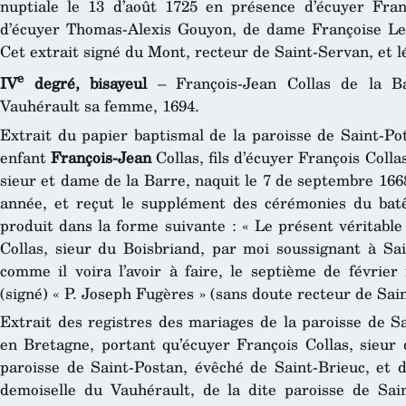
nuptiale le 13 d’août 1725 en présence d’écuyer Fran
d’écuyer Thomas-Alexis Gouyon, de dame Françoise Le
Cet extrait signé du Mont, recteur de Saint-Servan, et lé
e
IV
degré, bisayeul
– François-Jean Collas de la B
Vauhérault sa femme, 1694.
Extrait du papier baptismal de la paroisse de Saint-Po
enfant
François-Jean
Collas, fils d’écuyer François Col
sieur et dame de la Barre, naquit le 7 de septembre 166
année, et reçut le supplément des cérémonies du batê
produit dans la forme suivante : « Le présent véritable
Collas, sieur du Boisbriand, par moi soussignant à Sain
comme il voira l’avoir à faire, le septième de février 
(signé) « P. Joseph Fugères » (sans doute recteur de Sai
Extrait des registres des mariages de la paroisse de S
en Bretagne, portant qu’écuyer François Collas, sieur 
paroisse de Saint-Postan, évêché de Saint-Brieuc, et 
demoiselle du Vauhérault, de la dite paroisse de Sai