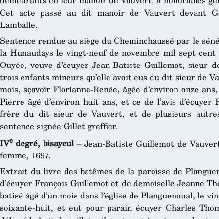
demeurants en leur manoir de Vauvert, à honorables ge
Cet acte passé au dit manoir de Vauvert devant Gou
Lamballe.
Sentence rendue au siège du Cheminchaussé par le sénéch
la Hunaudays le vingt-neuf de novembre mil sept cent
Ouyée, veuve d’écuyer Jean-Batiste Guillemot, sieur de
trois enfants mineurs qu’elle avoit eus du dit sieur de 
mois, sçavoir Florianne-Renée, âgée d’environ onze ans,
Pierre âgé d’environ huit ans, et ce de l’avis d’écuyer 
frère du dit sieur de Vauvert, et de plusieurs autre
sentence signée Gillet greffier.
e
IV
degré, bisayeul
– Jean-Batiste Guillemot de Vauver
femme, 1697.
Extrait du livre des batêmes de la paroisse de Planguen
d’écuyer François Guillemot et de demoiselle Jeanne Th
batisé âgé d’un mois dans l’église de Planguenoual, le vi
soixante-huit, et eut pour parain écuyer Charles Thoma