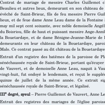
Contrat de mariage de messire Charles Guillemot ch
Beaulieu et autres lieux, demeurant en son château de 
évêché de Saint-Brieuc, fils de feu messire Pierre Guil
lieux, et de feue dame Anne Leau dame de la Fontaine S
may mil sept cent soixante, avec noble demoiselle Ang
du Boisriou, fille de haut et puissant messire Ange-Anni
la Bouetardaye, et de dame Bénigne-Jeanne-Marie de R
demeurants en leur château de la Bouetardaye, paroi
Malo. Ce contrat passé au dit château de la Bouetardaye
Extrait d’un registre des batêmes de la paroisse de Pl
sénéchaussée royale de Saint-Brieuc, portant qu’écuyer
de Vauvert, et de demoiselle Anne Leau, naquit à Vauv
vingt-huit, fut ondoyé le lendemain, et reçut le supp
quinze de juillet de la même année. Ce extrait sig
sénéchaussée royale de Saint-Brieuc, et légalisé.
e
III
degré, ayeul
– Pierre Guillemot de Vauvert, Anne Le
Extrait des registres des mariages de l’église paroiss