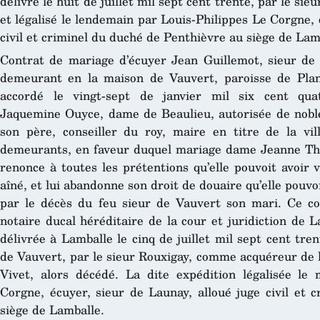
délivré le huit de juillet mil sept cent trente, par le si
et légalisé le lendemain par Louis-Philippes Le Corgne, 
civil et criminel du duché de Penthièvre au siège de Lam
Contrat de mariage d’écuyer Jean Guillemot, sieur de 
demeurant en la maison de Vauvert, paroisse de Plan
accordé le vingt-sept de janvier mil six cent quat
Jaquemine Ouyce, dame de Beaulieu, autorisée de nobl
son père, conseiller du roy, maire en titre de la v
demeurants, en faveur duquel mariage dame Jeanne Th
renonce à toutes les prétentions qu’elle pouvoit avoir v
aîné, et lui abandonne son droit de douaire qu’elle pouv
par le décès du feu sieur de Vauvert son mari. Ce co
notaire ducal héréditaire de la cour et juridiction de 
délivrée à Lamballe le cinq de juillet mil sept cent tre
de Vauvert, par le sieur Rouxigay, comme acquéreur de l
Vivet, alors décédé. La dite expédition légalisée le
Corgne, écuyer, sieur de Launay, alloué juge civil et 
siège de Lamballe.