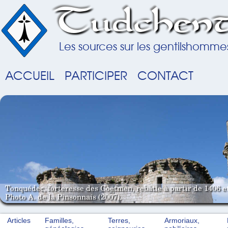
Tudchent
Les sources sur les gentilshomme
ACCUEIL
PARTICIPER
CONTACT
Tonquédec, forteresse des Coëtmen, rebâtie à partir de 1406 e
Photo A. de la Pinsonnais (2007).
Articles
Familles,
Terres,
Armoriaux,