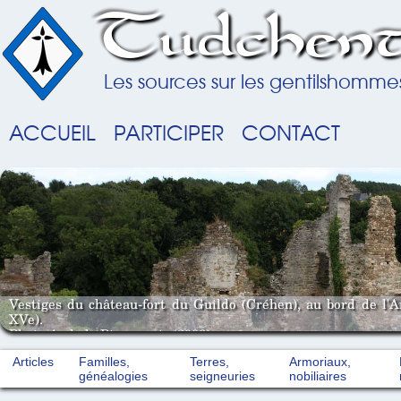
Tudchent
Les sources sur les gentilshomme
ACCUEIL
PARTICIPER
CONTACT
Vestiges du château-fort du Guildo (Créhen), au bord de l'
XVe).
Photo A. de la Pinsonnais (2008).
Articles
Familles,
Terres,
Armoriaux,
généalogies
seigneuries
nobiliaires