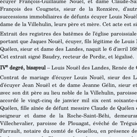
écuyer François-Guillaume Nouël, et dame Claude-Sa
François des Cougnets, sieur de la Ronxière, d’aut
successions immobiliaires de défunts écuyer Louis Nouë
dame de la Villehulin, leurs père et mère. Cet acte est si
Extrait des registres des batêmes de l’église paroissial
portant que Jaques Nouël, écuyer, fils légitime de Loui
Quélen, sieur et dame des Landes, naquit le 6 d’avril 16
Cet extrait signé Baudry, recteur de Pordic, et légalisé.
e
IV
degré, bisayeul
– Louis Nouël des Landes, Renée de 
Contrat de mariage d’écuyer Louis Nouël, sieur des Lan
d’écuyer Jean Nouël et de dame Jeanne Gélin, sieur e
avec son dit père au lieu noble de la Villehulin, paroiss
accordé le vingt-cinq de janvier mil six cent soixante
Quélen, fille aînée de défunt messire Claude de Quélen
seigneur et dame de la Roche-Saint-Béhi, demeura
Villechevalier, paroisse de Plouagat, évêché de Trégui
Farrault, notaire du comté de Gouellou, en présence de