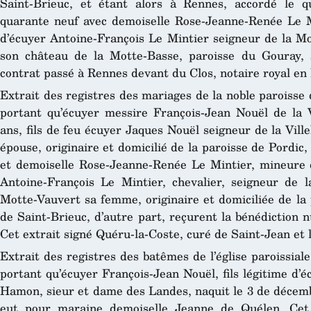
Saint-Brieuc, et étant alors à Rennes, accordé le 
quarante neuf avec demoiselle Rose-Jeanne-Renée Le M
d’écuyer Antoine-François Le Mintier seigneur de la M
son château de la Motte-Basse, paroisse du Gouray, 
contrat passé à Rennes devant du Clos, notaire royal en 
Extrait des registres des mariages de la noble paroisse 
portant qu’écuyer messire François-Jean Nouël de la V
ans, fils de feu écuyer Jaques Nouël seigneur de la Vi
épouse, originaire et domicilié de la paroisse de Pordic,
et demoiselle Rose-Jeanne-Renée Le Mintier, mineure de
Antoine-François Le Mintier, chevalier, seigneur de 
Motte-Vauvert sa femme, originaire et domiciliée de la 
de Saint-Brieuc, d’autre part, reçurent la bénédiction 
Cet extrait signé Quéru-la-Coste, curé de Saint-Jean et l
Extrait des registres des batêmes de l’église paroissial
portant qu’écuyer François-Jean Nouël, fils légitime d’
Hamon, sieur et dame des Landes, naquit le 3 de décembr
eut pour maraine demoiselle Jeanne de Quélen. Cet 