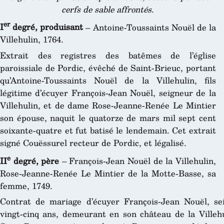
cerfs de sable affrontés
.
er
I
degré, produisant
– Antoine-Toussaints Nouël de la
Villehulin, 1764.
Extrait des registres des batêmes de l’église
paroissiale de Pordic, évêché de Saint-Brieuc, portant
qu’Antoine-Toussaints Nouël de la Villehulin, fils
légitime d’écuyer François-Jean Nouël, seigneur de la
Villehulin, et de dame Rose-Jeanne-Renée Le Mintier
son épouse, naquit le quatorze de mars mil sept cent
soixante-quatre et fut batisé le lendemain. Cet extrait
signé Couëssurel recteur de Pordic, et légalisé.
e
II
degré, père
– François-Jean Nouël de la Villehulin,
Rose-Jeanne-Renée Le Mintier de la Motte-Basse, sa
femme, 1749.
Contrat de mariage d’écuyer François-Jean Nouël, sei
vingt-cinq ans, demeurant en son château de la Villehu