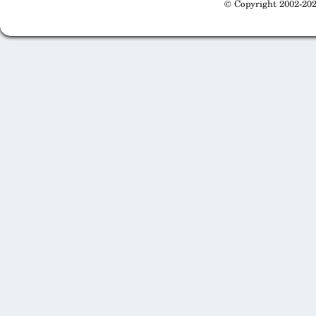
© Copyright 2002-202
Cabinet d'orthodonthie à Nantes
Cabinet d'orthodonthie à Nantes