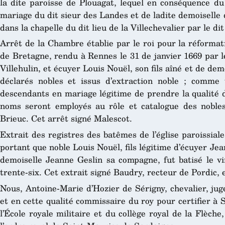
la dite paroisse de Plouagat, lequel en conséquence du 
mariage du dit sieur des Landes et de ladite demoiselle de
dans la chapelle du dit lieu de la Villechevalier par le di
Arrêt de la Chambre établie par le roi pour la réformat
de Bretagne, rendu à Rennes le 31 de janvier 1669 par l
Villehulin, et écuyer Louis Nouël, son fils aîné et de de
déclarés nobles et issus d’extraction noble ; comme 
descendants en mariage légitime de prendre la qualité d
noms seront employés au rôle et catalogue des nobles 
Brieuc. Cet arrêt signé Malescot.
Extrait des registres des batêmes de l’église paroissial
portant que noble Louis Nouël, fils légitime d’écuyer Jean
demoiselle Jeanne Geslin sa compagne, fut batisé le vi
trente-six. Cet extrait signé Baudry, recteur de Pordic, e
Nous, Antoine-Marie d’Hozier de Sérigny, chevalier, jug
et en cette qualité commissaire du roy pour certifier à 
l’École royale militaire et du collège royal de la Flèche