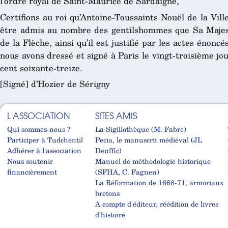
l’ordre royal de Saint-Maurice de Sardaigne,
Certifions au roi qu’Antoine-Toussaints Nouël de la Vill
être admis au nombre des gentilshommes que Sa Majesté
de la Flèche, ainsi qu’il est justifié par les actes énonc
nous avons dressé et signé à Paris le vingt-troisième jou
cent soixante-treize.
[Signé] d’Hozier de Sérigny
L'ASSOCIATION
SITES AMIS
Qui sommes-nous ?
La Sigillothèque (M. Fabre)
Participer à Tudchentil
Pecia, le manuscrit médiéval (JL
Adhérer à l'association
Deuffic)
Nous soutenir
Manuel de méthodologie historique
financièrement
(SFHA, C. Fagnen)
La Réformation de 1668-71, armoriaux
bretons
A compte d'éditeur, réédition de livres
d'histoire