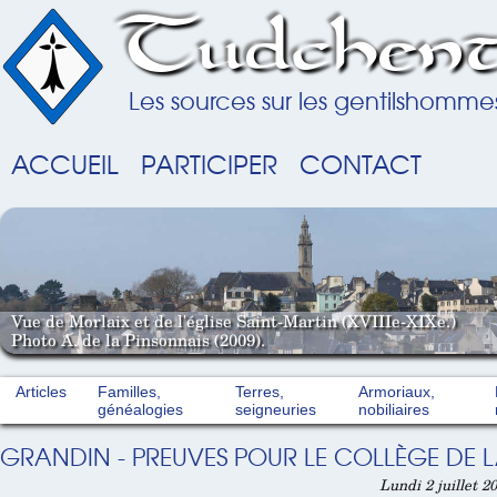
Tudchent
Les sources sur les gentilshomme
ACCUEIL
PARTICIPER
CONTACT
Vue de Morlaix et de l'église Saint-Martin (XVIIIe-XIXe.)
Photo A. de la Pinsonnais (2009).
Articles
Familles,
Terres,
Armoriaux,
généalogies
seigneuries
nobiliaires
GRANDIN - PREUVES POUR LE COLLÈGE DE L
Lundi 2 juillet 2