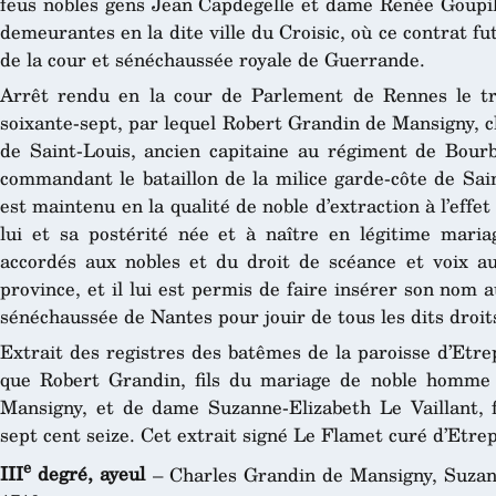
feus nobles gens Jean Capdegelle et dame Renée Goupil, 
demeurantes en la dite ville du Croisic, où ce contrat fu
de la cour et sénéchaussée royale de Guerrande.
Arrêt rendu en la cour de Parlement de Rennes le t
soixante-sept, par lequel Robert Grandin de Mansigny, che
de Saint-Louis, ancien capitaine au régiment de Bourbo
commandant le bataillon de la milice garde-côte de Sain
est maintenu en la qualité de noble d’extraction à l’effe
lui et sa postérité née et à naître en légitime mariag
accordés aux nobles et du droit de scéance et voix a
province, et il lui est permis de faire insérer son nom a
sénéchaussée de Nantes pour jouir de tous les dits droits
Extrait des registres des batêmes de la paroisse d’Etre
que Robert Grandin, fils du mariage de noble homme 
Mansigny, et de dame Suzanne-Elizabeth Le Vaillant, fu
sept cent seize. Cet extrait signé Le Flamet curé d’Etrep
e
III
degré, ayeul
– Charles Grandin de Mansigny, Suzann