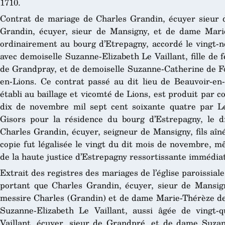
1710.
Contrat de mariage de Charles Grandin, écuyer sieur d
Grandin, écuyer, sieur de Mansigny, et de dame Mar
ordinairement au bourg d’Etrepagny, accordé le vingt-n
avec demoiselle Suzanne-Elizabeth Le Vaillant, fille de f
de Grandpray, et de demoiselle Suzanne-Catherine de Fo
en-Lions. Ce contrat passé au dit lieu de Beauvoir-en-
établi au baillage et vicomté de Lions, est produit par co
dix de novembre mil sept cent soixante quatre par Le
Gisors pour la résidence du bourg d’Estrepagny, le d
Charles Grandin, écuyer, seigneur de Mansigny, fils aîné
copie fut légalisée le vingt du dit mois de novembre, m
de la haute justice d’Estrepagny ressortissante imméd
Extrait des registres des mariages de l’église paroissial
portant que Charles Grandin, écuyer, sieur de Mansigny
messire Charles (Grandin) et de dame Marie-Thérèze de 
Suzanne-Elizabeth Le Vaillant, aussi âgée de vingt-q
Vaillant, écuyer, sieur de Grandpré, et de dame Suza