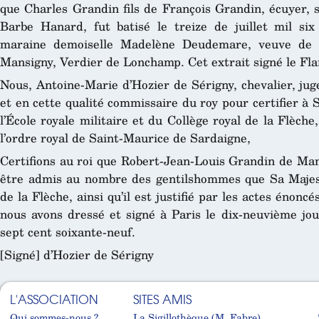
que Charles Grandin fils de François Grandin, écuyer, 
Barbe Hanard, fut batisé le treize de juillet mil si
maraine demoiselle Madelène Deudemare, veuve de C
Mansigny, Verdier de Lonchamp. Cet extrait signé le Fla
Nous, Antoine-Marie d’Hozier de Sérigny, chevalier, jug
et en cette qualité commissaire du roy pour certifier à 
l’École royale militaire et du Collège royal de la Flèche
l’ordre royal de Saint-Maurice de Sardaigne,
Certifions au roi que Robert-Jean-Louis Grandin de Man
être admis au nombre des gentilshommes que Sa Majesté
de la Flèche, ainsi qu’il est justifié par les actes énonc
nous avons dressé et signé à Paris le dix-neuvième jo
sept cent soixante-neuf.
[Signé] d’Hozier de Sérigny
L'ASSOCIATION
SITES AMIS
Qui sommes-nous ?
La Sigillothèque (M. Fabre)