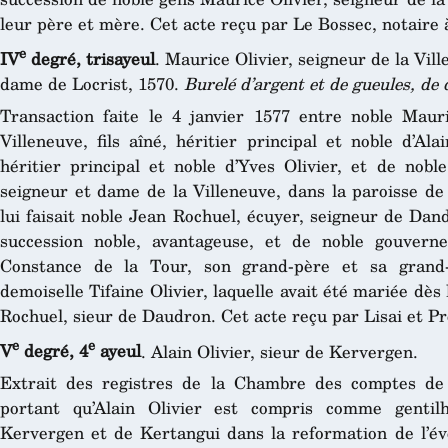
leur père et mère. Cet acte reçu par Le Bossec, notaire 
e
IV
degré, trisayeul
. Maurice Olivier, seigneur de la Vil
dame de Locrist, 1570.
Burelé d’argent et de gueules, de 
Transaction faite le 4 janvier 1577 entre noble Mauri
Villeneuve, fils aîné, héritier principal et noble d’Alai
héritier principal et noble d’Yves Olivier, et de no
seigneur et dame de la Villeneuve, dans la paroisse de
lui faisait noble Jean Rochuel, écuyer, seigneur de Dan
succession noble, avantageuse, et de noble gouver
Constance de la Tour, son grand-père et sa grand-
demoiselle Tifaine Olivier, laquelle avait été mariée dès 
Rochuel, sieur de Daudron. Cet acte reçu par Lisai et Pr
e
e
V
degré, 4
ayeul
. Alain Olivier, sieur de Kervergen.
Extrait des registres de la Chambre des comptes de B
portant qu’Alain Olivier est compris comme gent
Kervergen et de Kertangui dans la reformation de l’év