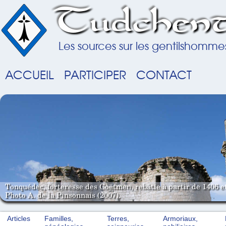
Tudchent
Les sources sur les gentilshomme
ACCUEIL
PARTICIPER
CONTACT
Tonquédec, forteresse des Coëtmen, rebâtie à partir de 1406 e
Photo A. de la Pinsonnais (2007).
Articles
Familles,
Terres,
Armoriaux,