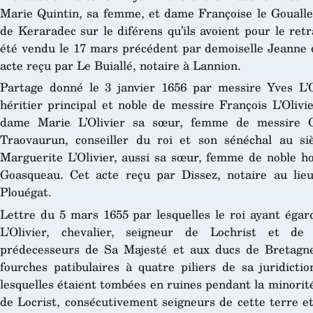
Marie Quintin, sa femme, et dame Françoise le Gouall
de Keraradec sur le diférens qu’ils avoient pour le retra
été vendu le 17 mars précédent par demoiselle Jeanne 
acte reçu par Le Buiallé, notaire à Lannion.
Partage donné le 3 janvier 1656 par messire Yves L’Oli
héritier principal et noble de messire François L’Oliv
dame Marie L’Olivier sa sœur, femme de messire 
Traovaurun, conseiller du roi et son sénéchal au s
Marguerite L’Olivier, aussi sa sœur, femme de noble 
Goasqueau. Cet acte reçu par Dissez, notaire au lieu
Plouégat.
Lettre du 5 mars 1655 par lesquelles le roi ayant égar
L’Olivier, chevalier, seigneur de Lochrist et d
prédecesseurs de Sa Majesté et aux ducs de Bretagne,
fourches patibulaires à quatre piliers de sa juridictio
lesquelles étaient tombées en ruines pendant la minorit
de Locrist, consécutivement seigneurs de cette terre et