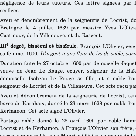
négligence de leurs tuteurs. Ces lettre signées par 
scellées.
Aveu et dénombrement de la seigneurie de Locrist, 
Bretagne le 4 juillet 1639 par messire Yves L’Oliv
Coatmour, de la Villeneuve, et du Roscoet.
e
III
degré, bisaëeul et bisaïeule
. François L’Olivier, se
sa femme, 1600.
D’argent à une fleur de lys de sable, s
Donation faite le 27 octobre 1609 par demoiselle Jaque
veuve de Jean Le Rouge, ecuyer, seigneur de la Haïe
demoiselle Isabeau Le Rouge sa fille, et à noble ho
seigneur de Locrist et de la Villeneuve. Cet acte reçu pa
Aveu et dénombrement de la seigneurie de Locrist, te
barre de Karahaix, donné le 23 mars 1628 par noble hom
Kerhamon. Cet acte signé L’Olivier.
Partage noble donné le 28 avril 1609 par noble homm
Locrist et de Kerhamon, à François L’Olivier son frère, 
succession de noble gens Maurice Olivier, seigneur de la 