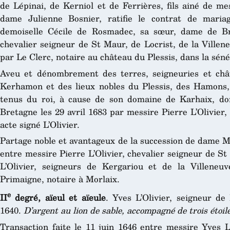
de Lépinai, de Kerniol et de Ferrières, fils ainé de m
dame Julienne Bosnier, ratifie le contrat de maria
demoiselle Cécile de Rosmadec, sa sœur, dame de Bri
chevalier seigneur de St Maur, de Locrist, de la Villen
par Le Clerc, notaire au château du Plessis, dans la sé
Aveu et dénombrement des terres, seigneuries et chât
Kerhamon et des lieux nobles du Plessis, des Hamons,
tenus du roi, à cause de son domaine de Karhaix, d
Bretagne les 29 avril 1683 par messire Pierre L’Olivier
acte signé L’Olivier.
Partage noble et avantageux de la succession de dame Ma
entre messire Pierre L’Olivier, chevalier seigneur de S
L’Olivier, seigneurs de Kergariou et de la Villeneu
Primaigne, notaire à Morlaix.
e
II
degré, aïeul et aïeule
. Yves L’Olivier, seigneur de
1640.
D’argent au lion de sable, accompagné de trois étoi
Transaction faite le 11 juin 1646 entre messire Yves L