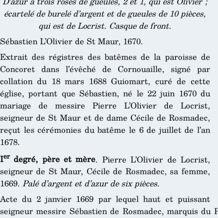
D’azur à trois roses de gueules, 2 et 1, qui est Olivier ;
écartelé de burelé d’argent et de gueules de 10 pièces,
qui est de Locrist. Casque de front.
Sébastien L’Olivier de St Maur, 1670.
Extrait des régistres des batêmes de la paroisse de
Concoret dans l’évêché de Cornouaille, signé par
collation du 18 mars 1688 Guiomart, curé de cette
église, portant que Sébastien, né le 22 juin 1670 du
mariage de messire Pierre L’Olivier de Locrist,
seigneur de St Maur et de dame Cécile de Rosmadec,
reçut les cérémonies du batême le 6 de juillet de l’an
1678.
er
I
degré, père et mère
. Pierre L’Olivier de Locrist,
seigneur de St Maur, Cécile de Rosmadec, sa femme,
1669.
Palé d’argent et d’azur de six pièces
.
Acte du 2 janvier 1669 par lequel haut et puissant
seigneur messire Sébastien de Rosmadec, marquis du Pl