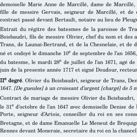
demoiselle Marie Anne de Marcillé, dame de Marcillé, 
fille de messire Gervais, seigneur de Marcillé, et d
contract passé devant Bertault, notaire au lieu de Pleu
Extrait du régitre des batesmes de la paroisse de Tr
Boisbaudri, fils de messire Olivier, chef du nom et des
Trans, de Launai-Bertrand, et de la Chesnelaie, et de 
e
né et ondoyé le dimanche 10
de septembre de l’an 1656,
e
du batesme, le mardi 28
de juillet de l’an 1671, agé de
juin de la presente année 1717 et signé Doudour, recteur 
e
II
degré
. Olivier du Boisbaudri, seigneur de Trans, Den
1647.
[De gueules] à un croissant d’argent [chargé] de 5
Contract de mariage de messire Olivier du Boisbaudri, 
e
le 31
d’octobre de l’an 1647 avec demoiselle Denise de l
Porte, seigneur d’Artois, conseiller du roi en ses con
Bretagne, et de dame Emanuelle Le Meneut de Brequigni
Rennes devant Moneraie, secretaire du roi en la chancel