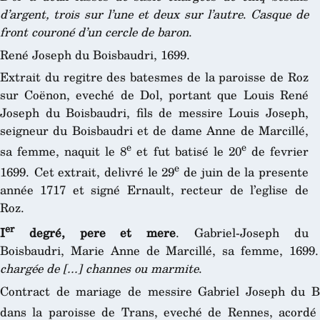
d’argent, trois sur l’une et deux sur l’autre
.
Casque de
front couroné d’un cercle de baron
.
René Joseph du Boisbaudri, 1699.
Extrait du regitre des batesmes de la paroisse de Roz
sur Coënon, eveché de Dol, portant que Louis René
Joseph du Boisbaudri, fils de messire Louis Joseph,
seigneur du Boisbaudri et de dame Anne de Marcillé,
e
e
sa femme, naquit le 8
et fut batisé le 20
de fevrier
e
1699. Cet extrait, delivré le 29
de juin de la presente
année 1717 et signé Ernault, recteur de l’eglise de
Roz.
er
I
degré, pere et mere
. Gabriel-Joseph du
Boisbaudri, Marie Anne de Marcillé, sa femme, 1699
chargée de [...] channes ou marmite
.
Contract de mariage de messire Gabriel Joseph du Bo
dans la paroisse de Trans, eveché de Rennes, acordé