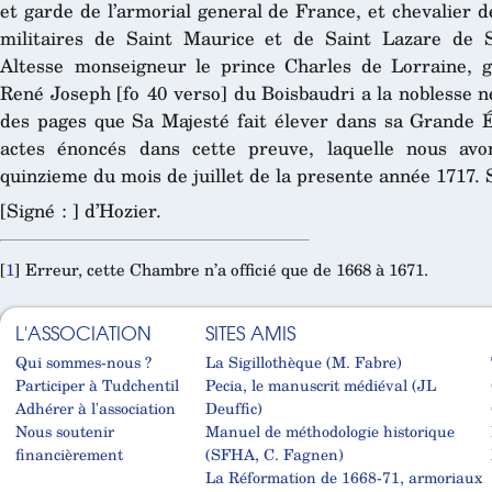
et garde de l’armorial general de France, et chevalier de
militaires de Saint Maurice et de Saint Lazare de S
Altesse monseigneur le prince Charles de Lorraine, 
René Joseph [fo 40 verso] du Boisbaudri a la noblesse 
des pages que Sa Majesté fait élever dans sa Grande Éc
actes énoncés dans cette preuve, laquelle nous avo
quinzieme du mois de juillet de la presente année 1717. 
[Signé : ] d’Hozier.
[
1
]
Erreur, cette Chambre n’a officié que de 1668 à 1671.
L'ASSOCIATION
SITES AMIS
Qui sommes-nous ?
La Sigillothèque (M. Fabre)
Participer à Tudchentil
Pecia, le manuscrit médiéval (JL
Adhérer à l'association
Deuffic)
Nous soutenir
Manuel de méthodologie historique
financièrement
(SFHA, C. Fagnen)
La Réformation de 1668-71, armoriaux