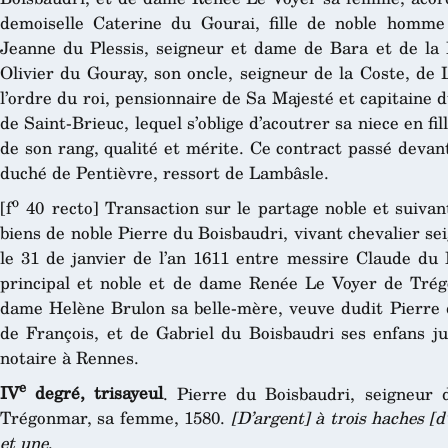
demoiselle Caterine du Gourai, fille de noble homm
Jeanne du Plessis, seigneur et dame de Bara et de la 
Olivier du Gouray, son oncle, seigneur de la Coste, de La
l’ordre du roi, pensionnaire de Sa Majesté et capitaine d
de Saint-Brieuc, lequel s’oblige d’acoutrer sa niece en f
de son rang, qualité et mérite. Ce contract passé devan
duché de Pentièvre, ressort de Lambâsle.
o
[f
40 recto] Transaction sur le partage noble et suivant
biens de noble Pierre du Boisbaudri, vivant chevalier se
le 31 de janvier de l’an 1611 entre messire Claude du B
principal et noble et de dame Renée Le Voyer de Trég
dame Helène Brulon sa belle-mère, veuve dudit Pierre d
de François, et de Gabriel du Boisbaudri ses enfans ju
notaire à Rennes.
e
IV
degré, trisayeul
. Pierre du Boisbaudri, seigneur
Trégonmar, sa femme, 1580.
[D’argent] à trois haches [d
et une
.