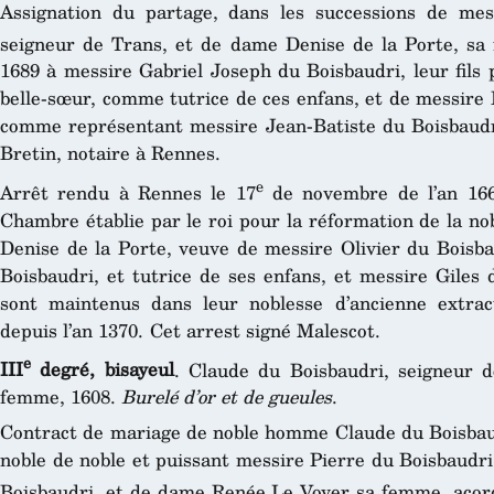
Assignation du partage, dans les successions de mess
seigneur de Trans, et de dame Denise de la Porte, sa
1689 à messire Gabriel Joseph du Boisbaudri, leur fils
belle-sœur, comme tutrice de ces enfans, et de messire 
comme représentant messire Jean-Batiste du Boisbaudri
Bretin, notaire à Rennes.
e
Arrêt rendu à Rennes le 17
de novembre de l’an 1
Chambre établie par le roi pour la réformation de la n
Denise de la Porte, veuve de messire Olivier du Boisb
Boisbaudri, et tutrice de ses enfans, et messire Giles
sont maintenus dans leur noblesse d’ancienne extracti
depuis l’an 1370. Cet arrest signé Malescot.
e
III
degré, bisayeul
. Claude du Boisbaudri, seigneur 
femme, 1608.
Burelé d’or et de gueules
.
Contract de mariage de noble homme Claude du Boisbaudri
noble de noble et puissant messire Pierre du Boisbaudri
Boisbaudri, et de dame Renée Le Voyer sa femme, acor