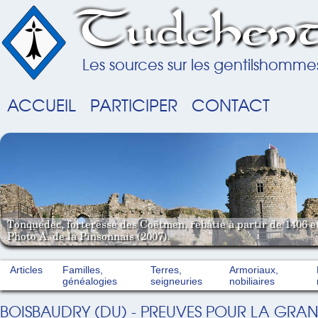
Tudchent
Les sources sur les gentilshomme
ACCUEIL
PARTICIPER
CONTACT
Tonquédec, forteresse des Coëtmen, rebâtie à partir de 1406 e
Photo A. de la Pinsonnais (2007).
Articles
Familles,
Terres,
Armoriaux,
généalogies
seigneuries
nobiliaires
BOISBAUDRY (DU) - PREUVES POUR LA GRAN