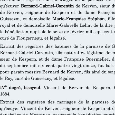
qu’écuyer
Bernard-Gabriel-Corentin
de Kerven, sieur du
de Kerven, seigneur de Kespern et de dame François
Guissezni, et demoiselle
Marie-Françoise Stéphan
, fil
royal et de demoiselle Marie-Gabrielle Lehir, de la dit
la bénédiction nuptiale le seize de février mil sept cent 
curé de Plougerneau, et légalisé.
Extrait des regsitres des batêmes de la paroisse de 
Bernard-Gabriel-Corentin, fils naturel et légitime de 
sieur de Kespern, et de dame Françoise Quermellec, d
de septembre mil six cent quatre-vingt-douze, fut batis
pour parain messire Bernard de Kerven, fils aîné du sei
le Roy, curé de Guissezny, et légalisé.
e
IV
degré, bisayeul
. Vincent de Kerven de Kespern, 
1684.
Extrait des registres des mariages de la paroisse 
qu’écuyer Vincent de Kerven, seigneur de Kespern et 
douairière de Mesgouez, reçurent la bénédiction nuptia