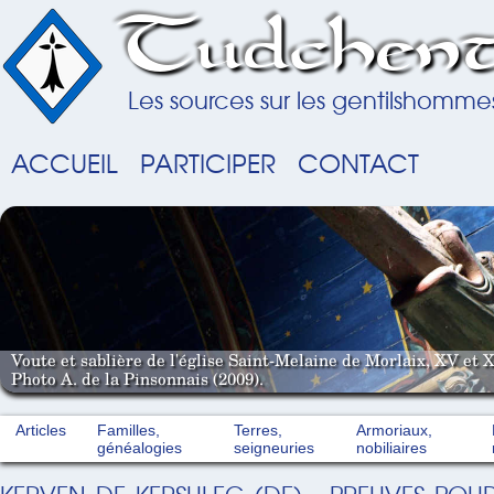
Tudchent
Les sources sur les gentilshomme
ACCUEIL
PARTICIPER
CONTACT
Voute et sablière de l'église Saint-Melaine de Morlaix, XV et X
Photo A. de la Pinsonnais (2009).
Articles
Familles,
Terres,
Armoriaux,
généalogies
seigneuries
nobiliaires