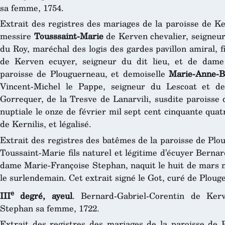
sa femme, 1754.
Extrait des registres des mariages de la paroisse de Ke
messire
Tousssaint-Marie
de Kerven chevalier, seigneur 
du Roy, maréchal des logis des gardes pavillon amiral, 
de Kerven ecuyer, seigneur du dit lieu, et de dame
paroisse de Plouguerneau, et demoiselle
Marie-Anne-B
Vincent-Michel le Pappe, seigneur du Lescoat et 
Gorrequer, de la Tresve de Lanarvili, susdite paroisse 
nuptiale le onze de février mil sept cent cinquante qua
de Kernilis, et légalisé.
Extrait des registres des batêmes de la paroisse de Pl
Toussaint-Marie fils naturel et légitime d’écuyer Berna
dame Marie-Françoise Stephan, naquit le huit de mars mi
le surlendemain. Cet extrait signé le Got, curé de Plouge
e
III
degré, ayeul
. Bernard-Gabriel-Corentin de Ker
Stephan sa femme, 1722.
Extrait des registres des mariages de la paroisse de