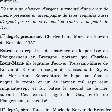
militaire.
D’azur à un chevron d’argent surmonté d’une croix de
même potencée et accompagné de trois coquilles aussi
d’argent posées deux en chef et l’autre à la point de
l’écu
.
er
I
degré, produisant
. Charles-Louis-Marie de Kerven
de Kersulec, 1757.
Extrait des registres des batêmes de la paroisse de
Plouguerneau en Bretagne, portant que
Charles-
Louis-Marie
fils légitime d’écuyer Toussaint-Marie de
Kerven de Kersulec enseigne des vaisseaux du Roy et
de Marie-Anne Bonaventure le Pape son épouse
naquit le trente et un de janvier mil sept cent
cinquante-sept et fut batisé le second de février
suivant. Cet extrait signé le Got, curé de
Plougerneau, et légalisé.
e
II
degré, père.
Toussaint-Marie de Kerven de Kersulec