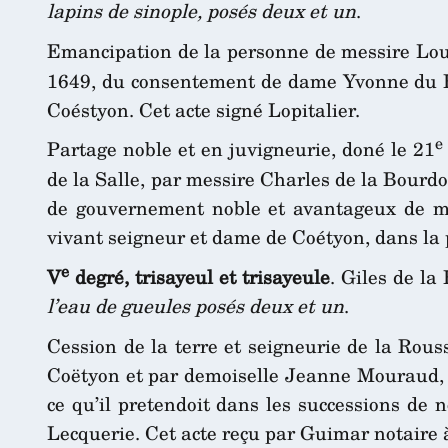
lapins de sinople, posés deux et un
.
Emancipation de la personne de messire Louis
1649, du consentement de dame Yvonne du Bo
Coéstyon. Cet acte signé Lopitalier.
e
Partage noble et en juvigneurie, doné le 21
de la Salle, par messire Charles de la Bourdo
de gouvernement noble et avantageux de m
vivant seigneur et dame de Coétyon, dans la p
e
V
degré, trisayeul et trisayeule
. Giles de l
l’eau de gueules posés deux et un
.
Cession de la terre et seigneurie de la Rousse
Coëtyon et par demoiselle Jeanne Mouraud, s
ce qu’il pretendoit dans les successions de
Lecquerie. Cet acte reçu par Guimar notaire 