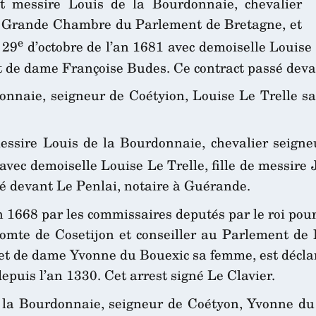
nt messire Louis de la Bourdonnaie, chevalier
 la Grande Chambre du Parlement de Bretagne, et
e
 29
d’octobre de l’an 1681 avec demoiselle Louise
t de dame Françoise Budes. Ce contract passé deva
donnaie, seigneur de Coétyion, Louise Le Trelle 
essire Louis de la Bourdonnaie, chevalier seigne
avec demoiselle Louise Le Trelle, fille de messire
é devant Le Penlai, notaire à Guérande.
n 1668 par les commissaires deputés par le roi pour
mte de Cosetijon et conseiller au Parlement de Re
t de dame Yvonne du Bouexic sa femme, est déclaré
depuis l’an 1330. Cet arrest signé Le Clavier.
e la Bourdonnaie, seigneur de Coétyon, Yvonne d