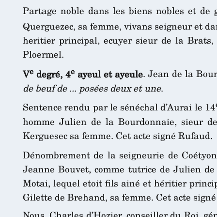
Partage noble dans les biens nobles et de
Querguezec, sa femme, vivans seigneur et da
heritier principal, ecuyer sieur de la Brats
Ploermel.
e
e
V
degré, 4
ayeul et ayeule
. Jean de la Bou
de beuf de ... posées deux et une
.
Sentence rendu par le sénéchal d’Aurai le 14
homme Julien de la Bourdonnaie, sieur de
Kerguesec sa femme. Cet acte signé Rufaud.
Dénombrement de la seigneurie de Coétyon 
Jeanne Bouvet, comme tutrice de Julien de 
Motai, lequel etoit fils ainé et héritier pri
Gilette de Brehand, sa femme. Cet acte signé 
Nous, Charles d’Hozier, conseiller du Roi, gé