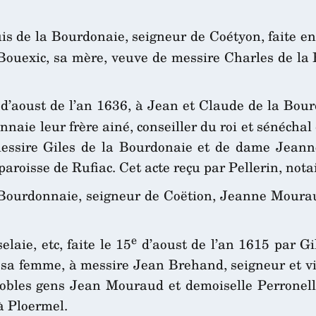
 de la Bourdonaie, seigneur de Coétyon, faite en l
uexic, sa mère, veuve de messire Charles de la B
d’aoust de l’an 1636, à Jean et Claude de la Bour
nnaie leur frère ainé, conseiller du roi et sénéchal
essire Giles de la Bourdonaie et de dame Jeann
aroisse de Rufiac. Cet acte reçu par Pellerin, nota
a Bourdonnaie, seigneur de Coëtion, Jeanne Mour
e
laie, etc, faite le 15
d’aoust de l’an 1615 par Gi
a femme, à messire Jean Brehand, seigneur et vico
 nobles gens Jean Mouraud et demoiselle Perronel
à Ploermel.