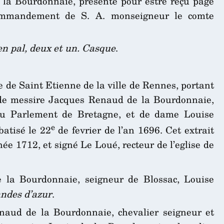
 la Bourdonnaie, présenté pour estre reçu page
ommandement de S. A. monseigneur le comte
en pal, deux et un. Casque
.
e de Saint Etienne de la ville de Rennes, portant
 de messire Jacques Renaud de la Bourdonnaie,
r au Parlement de Bretagne, et de dame Louise
e
atisé le 22
de fevrier de l’an 1696. Cet extrait
ée 1712, et signé Le Loué, recteur de l’eglise de
 la Bourdonnaie, seigneur de Blossac, Louise
andes d’azur
.
aud de la Bourdonnaie, chevalier seigneur et