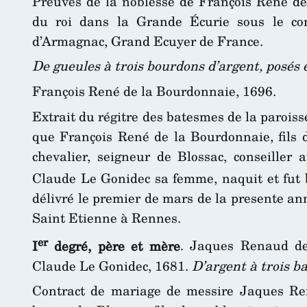
Preuves de la noblesse de François René de
du roi dans la Grande Écurie sous le c
d’Armagnac, Grand Ecuyer de France.
De gueules à trois bourdons d’argent, posés 
François René de la Bourdonnaie, 1696.
Extrait du régitre des batesmes de la paroiss
que François René de la Bourdonnaie, fils
chevalier, seigneur de Blossac, conseille
Claude Le Gonidec sa femme, naquit et fut b
délivré le premier de mars de la presente ann
Saint Etienne à Rennes.
er
I
degré, père et mère
. Jaques Renaud de
Claude Le Gonidec, 1681.
D’argent à trois b
Contract de mariage de messire Jaques Ren