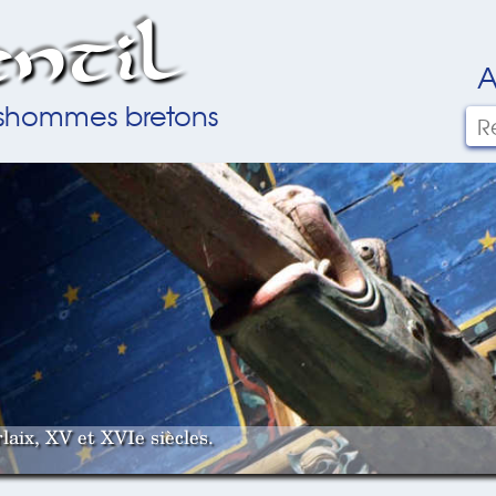
ntil
A
ilshommes bretons
laix, XV et XVIe siècles.