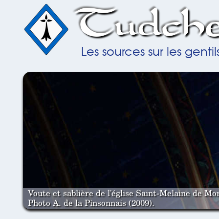
Tudche
Les sources sur les gent
Voute et sablière de l'église Saint-Melaine de Mor
Photo A. de la Pinsonnais (2009).