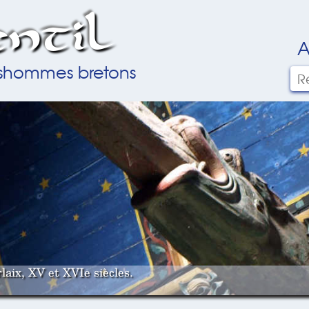
ntil
A
ilshommes bretons
laix, XV et XVIe siècles.