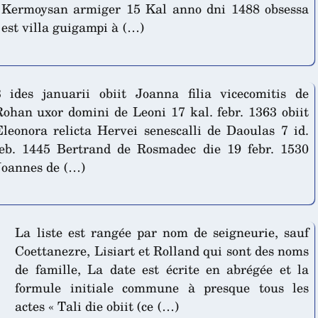
Kermoysan armiger 15 Kal anno dni 1488 obsessa
est villa guigampi à (…)
3 ides januarii obiit Joanna filia vicecomitis de
Rohan uxor domini de Leoni 17 kal. febr. 1363 obiit
Eleonora relicta Hervei senescalli de Daoulas 7 id.
feb. 1445 Bertrand de Rosmadec die 19 febr. 1530
Joannes de (…)
La liste est rangée par nom de seigneurie, sauf
Coettanezre, Lisiart et Rolland qui sont des noms
de famille, La date est écrite en abrégée et la
formule initiale commune à presque tous les
actes « Tali die obiit (ce (…)