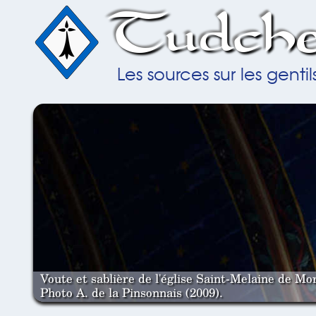
Tudche
Les sources sur les gent
Voute et sablière de l'église Saint-Melaine de Mor
Photo A. de la Pinsonnais (2009).