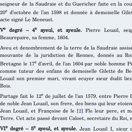
seigneur de la Saudraie et du Guericher faite en la co
e
20
d’octobre de l’an 1598 et donnée à demoiselle Gile
acte signé Le Meneust.
e
e
V
degré – 4
ayeul, et ayeule.
Pierre Louail, sei
Beaurepaire, sa femme, 1604.
Aveu et denombrement de la terre de la Saudraie assise
mouvante de la juridiction de Rennes, donnés au R
e
Bretagne le 17
d’avril, de l’an 1604 par noble homme Pi
comme tuteur des enfans de demoiselle Gilette de Be
Louail son premier mari, vivant ecuyer sieur dudit lie
Bois.
e
Partage fait le 12
de juillet de l’an 1579, entre Pierre
de noble Jean Louail, son frere, des biens qui leur etoie
Jean Louail, et Françoise de le
[
2
]
Flo leur pere, et m
Terre. Cet acte passé devant Caloet, secretaire du Roi, 
e
e
VI
degré – 5
ayeul, et ayeule.
Jean Louail I, sieur 