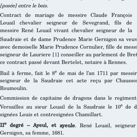
[posée] entre le bois.
Contract de mariage de messire Claude François
Louail chevalier seigneur de Sevegrand, fils de
messire René Louail vivant chevalier seigneur de la
Saudraie et de dame Prudence Marie Gernigon sa veuv
avec demoiselle Marie Prudence Cornulier, fille de mess
seigneur de Lauriere
[
1
]
conseiller au parlement de Bre
ce contract passé devant Bertelot, notaire à Rennes.
e
Bail à ferme, fait le 8
de mai de l’an 1711 par messir
seigneur de la Saudraie cet acte reçu par Chausson
Roumoulin.
Commission de capitaine de dragons dans le regiment 
e
Versailles au sieur Louail de la Saudraie le 10
de de
signées Louis et contresignées Chamillart.
e
II
degré – Ayeul, et
ayeule
. René Louail, seigneu
Gernigon, sa femme, 1681.