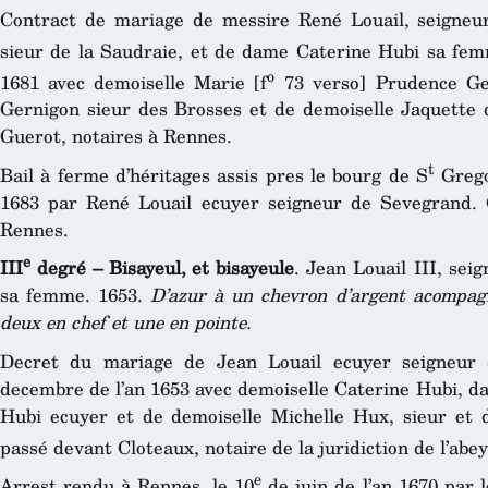
Contract de mariage de messire René Louail, seigneur
sieur de la Saudraie, et de dame Caterine Hubi sa fem
o
1681 avec demoiselle Marie [f
73 verso] Prudence Ger
Gernigon sieur des Brosses et de demoiselle Jaquette 
Guerot, notaires à Rennes.
t
Bail à ferme d’héritages assis pres le bourg de S
Gregoi
1683 par René Louail ecuyer seigneur de Sevegrand. 
Rennes.
e
III
degré – Bisayeul, et bisayeule
. Jean Louail III, sei
sa femme. 1653.
D’azur à un chevron d’argent acompag
deux en chef et une en pointe.
Decret du mariage de Jean Louail ecuyer seigneur 
decembre de l’an 1653 avec demoiselle Caterine Hubi, d
Hubi ecuyer et de demoiselle Michelle Hux, sieur et 
passé devant Cloteaux, notaire de la juridiction de l’abe
e
Arrest rendu à Rennes, le 10
de juin de l’an 1670 par 