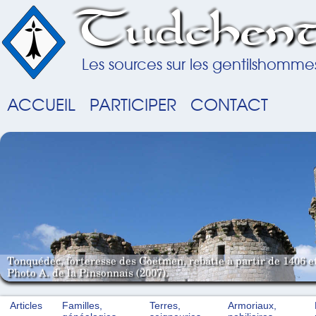
Tudchent
Les sources sur les gentilshomme
ACCUEIL
PARTICIPER
CONTACT
Tonquédec, forteresse des Coëtmen, rebâtie à partir de 1406 e
Photo A. de la Pinsonnais (2007).
Articles
Familles,
Terres,
Armoriaux,