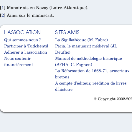
[
1
]
Manoir sis en Nozay (Loire-Atlantique).
[
2
]
Ainsi sur le manuscrit.
L'ASSOCIATION
SITES AMIS
Qui sommes-nous ?
La Sigillothèque (M. Fabre)
Participer à Tudchentil
Pecia, le manuscrit médiéval (JL
Adhérer à l'association
Deuffic)
Nous soutenir
Manuel de méthodologie historique
financièrement
(SFHA, C. Fagnen)
La Réformation de 1668-71, armoriaux
bretons
A compte d'éditeur, réédition de livres
d'histoire
© Copyright 2002-202
Cabinet d'orthodonthie à Nantes
Cabinet d'orthodonthie à Nantes