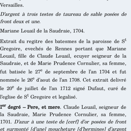
Versailles.
D’argent à trois testes de taureau de sable posées de
front deux et une
.
Mariane Louail de la Saudraie, 1704.
t
Extrait du regitre des batesmes de la paroisse de S
Gregoire, evechés de Rennes portant que Mariane
Louail, fille de Claude Louail, ecuyer seigneur de la
Saudraie, et de Marie Prudence Cornulier, sa femme,
e
fut batisée le 27
de septembre de l’an 1704 et fut
e
nommée le 26
d’aout de l’an 1708. Cet extrait delivré
e
le 20
de juillet de l’an 1712 signé Dufaut, curé de
t
l’eglise de S
Gregoire et legalisé.
er
I
degré – Pere, et mere
. Claude Louail, seigneur de
la Saudraie, Marie Prudence Cornulier, sa femme,
1701.
D’azur à une teste de [cerf] d’or posées de front
et surmonté [d’une] moucheture [d’hermines] d’argent