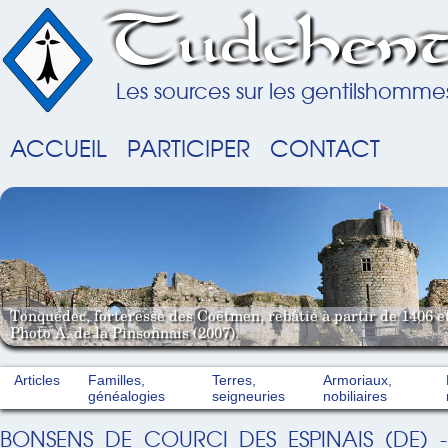
Tudchent
Les sources sur les gentilshomme
ACCUEIL
PARTICIPER
CONTACT
Tonquédec, forteresse des Coëtmen, rebâtie à partir de 1406 e
Photo A. de la Pinsonnais (2007).
Articles
Familles,
Terres,
Armoriaux,
généalogies
seigneuries
nobiliaires
BONSENS DE COURCI DES ESPINAIS (DE) 