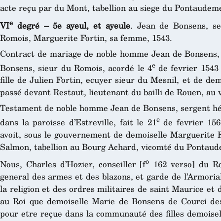
acte reçu par du Mont, tabellion au siege du Pontaudeme
e
VI
degré – 5e ayeul, et ayeule
. Jean de Bonsens, se
Romois, Marguerite Fortin, sa femme, 1543.
Contract de mariage de noble homme Jean de Bonsens, 
e
Bonsens, sieur du Romois, acordé le 4
de fevrier 1543 
fille de Julien Fortin, ecuyer sieur du Mesnil, et de de
passé devant Restaut, lieutenant du bailli de Rouen, a
Testament de noble homme Jean de Bonsens, sergent hér
e
dans la paroisse d’Estreville, fait le 21
de fevrier 1562
avoit, sous le gouvernement de demoiselle Marguerite F
Salmon, tabellion au Bourg Achard, vicomté du Pontaud
o
Nous, Charles d’Hozier, conseiller [f
162 verso] du Roi
general des armes et des blazons, et garde de l’Armoria
la religion et des ordres militaires de saint Maurice et 
au Roi que demoiselle Marie de Bonsens de Courci des
pour etre reçue dans la communauté des filles demoisel