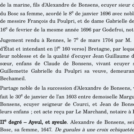
de la marine, fils d’Alexandre de Bonsens, ecuyer sieur
e
du Bosc sa femme, acordé le 8
de janvier 1696 avec nobl
de messire François du Poulpri, et de dame Gabrielle d
e
16
de fevrier de la mesme année 1696 par Godefroi, not
e
Jugement rendu à Rennes, le 7
de mars 1704 par M. d
o
d’État et intendant en [f
160 verso] Bretagne, par leque
leur noblesse et de la qualité d’ecuyer Jean Guillaume
sœur, enfans de Claude de Bonsens, vivant ecuyer s
Guillemette Gabrielle du Poulpri sa veuve, demeura
Bechameil.
Partage noble de la succession d’Alexandre de Bonsens, 
e
fait le 30
de janvier de l’an 1603 entre demoiselle Margu
Bonsens, ecuyer seigneur de Courci, et Jean de Bonse
leurs enfans ; cet acte reçu par Le Marchand, notaire à
e
II
degré – Ayeul, et ayeule
. Alexandre de Bonsens, se
Bosc, sa femme, 1647.
De gueules à une croix echiquetée 