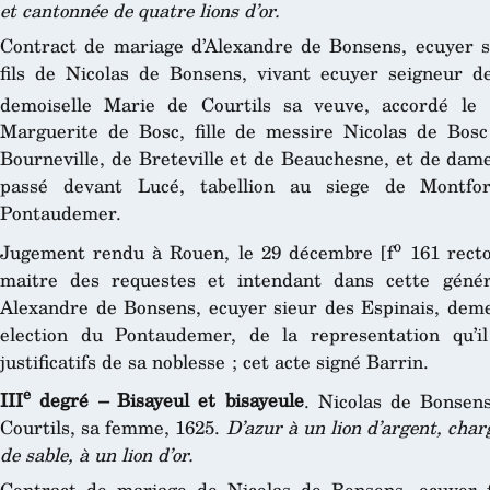
et cantonnée de quatre lions d’or.
Contract de mariage d’Alexandre de Bonsens, ecuyer s
fils de Nicolas de Bonsens, vivant ecuyer seigneur d
demoiselle Marie de Courtils sa veuve, accordé le 
Marguerite de Bosc, fille de messire Nicolas de Bosc
Bourneville, de Breteville et de Beauchesne, et de dam
passé devant Lucé, tabellion au siege de Montfo
Pontaudemer.
o
Jugement rendu à Rouen, le 29 décembre [f
161 recto
maitre des requestes et intendant dans cette génér
Alexandre de Bonsens, ecuyer sieur des Espinais, demeu
election du Pontaudemer, de la representation qu’il 
justificatifs de sa noblesse ; cet acte signé Barrin.
e
III
degré – Bisayeul et bisayeule
. Nicolas de Bonsen
Courtils, sa femme, 1625.
D’azur à un lion d’argent, char
de sable, à un lion d’or.
Contract de mariage de Nicolas de Bonsens, ecuyer 