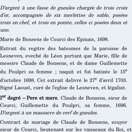
D’argent à une fasse de gueules chargée de trois croix
d’or, accompagnée de six merlettes de sable, posées
trois en chef, et trois en pointe, celles ci posées deux et
une
.
Marie de Bonsens de Courci des Epinais, 1698.
Extrait du regitre des batesmes de la paroisse de
Lesneven, eveché de Léon portant que Marie, fille de
messire Claude de Bonsens, et de dame Guillemette
e
du Poulpri sa femme ; naquit et fut batizée le 15
e
d’octobre 1698. Cet extrait delivré le 27
d’avril 1703.
Signé Laoust, curé de l’eglise de Lesneven, et légalizé.
er
I
degré – Pere et mere
. Claude de Bonsens, sieur de
Courci, Guillemette du Poulpri, sa femme, 1696.
D’argent à un massacre de cerf de gueules.
Contract de mariage de Claude de Bonsens, ecuyer
sieur de Courci, lieutenant sur les vaisseaux du Roi, e