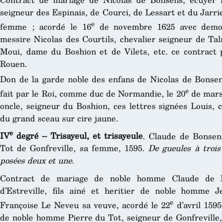
seigneur des Espinais, de Courci, de Lessart et du Jarri
e
femme ; acordé le 16
de novembre 1625 avec demoise
messire Nicolas des Courtils, chevalier seigneur de Tal
Moui, dame du Boshion et de Vilets, etc. ce contract p
Rouen.
Don de la garde noble des enfans de Nicolas de Bonsens
e
fait par le Roi, comme duc de Normandie, le 20
de mars 
oncle, seigneur du Boshion, ces lettres signées Louis, c
du grand sceau sur cire jaune.
e
IV
degré – Trisayeul, et trisayeule
. Claude de Bonsen
Tot de Gonfreville, sa femme, 1595.
De gueules à trois
posées deux et une.
Contract de mariage de noble homme Claude de B
d’Estreville, fils ainé et heritier de noble homme
e
Françoise Le Neveu sa veuve, acordé le 22
d’avril 1595
de noble homme Pierre du Tot, seigneur de Gonfreville, 