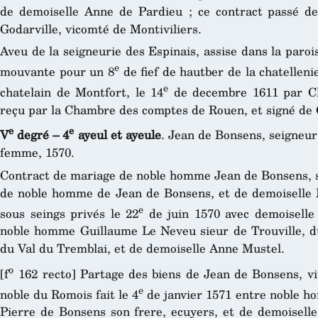
de demoiselle Anne de Pardieu ; ce contract passé de
Godarville, vicomté de Montiviliers.
Aveu de la seigneurie des Espinais, assise dans la paro
e
mouvante pour un 8
de fief de hautber de la chatelle
e
chatelain de Montfort, le 14
de decembre 1611 par Cl
reçu par la Chambre des comptes de Rouen, et signé de 
e
e
V
degré – 4
ayeul et ayeule
. Jean de Bonsens, seigneu
femme, 1570.
Contract de mariage de noble homme Jean de Bonsens, sie
de noble homme de Jean de Bonsens, et de demoiselle 
e
sous seings privés le 22
de juin 1570 avec demoiselle 
noble homme Guillaume Le Neveu sieur de Trouville, du 
du Val du Tremblai, et de demoiselle Anne Mustel.
o
[f
162 recto] Partage des biens de Jean de Bonsens, vi
e
noble du Romois fait le 4
de janvier 1571 entre noble ho
Pierre de Bonsens son frere, ecuyers, et de demoiselle