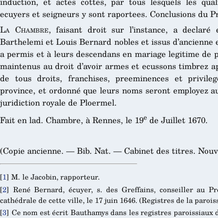
induction, et actes cottes, par tous lesquels les qu
ecuyers et seigneurs y sont raportees. Conclusions du P
La Chambre
, faisant droit sur l’instance, a declaré 
Barthelemi et Louis Bernard nobles et issus d’ancienne 
a permis et à leurs descendans en mariage legitime de pr
maintenus au droit d’avoir armes et ecussons timbrez ap
de tous droits, franchises, preeminences et privile
province, et ordonné que leurs noms seront employez au 
juridiction royale de Ploermel.
e
Fait en lad. Chambre, à Rennes, le 19
de Juillet 1670.
(Copie ancienne. — Bib. Nat. — Cabinet des titres. Nouve
[
1
]
M. le Jacobin, rapporteur.
[
2
]
René Bernard, écuyer, s. des Greffains, conseiller au P
cathédrale de cette ville, le 17 juin 1646. (Registres de la paroi
[
3
]
Ce nom est écrit Bauthamys dans les registres paroissiaux 