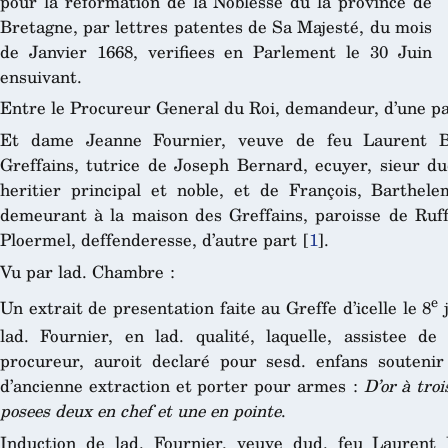
pour la reformation de la Noblesse du la province de
Bretagne, par lettres patentes de Sa Majesté, du mois
de Janvier 1668, verifiees en Parlement le 30 Juin
ensuivant.
Entre le Procureur General du Roi, demandeur, d’une pa
Et dame Jeanne Fournier, veuve de feu Laurent Be
Greffains, tutrice de Joseph Bernard, ecuyer, sieur dud
heritier principal et noble, et de François, Barthel
demeurant à la maison des Greffains, paroisse de Ruff
Ploermel, deffenderesse, d’autre part
[
1
]
.
Vu par lad. Chambre :
e
Un extrait de presentation faite au Greffe d’icelle le 8
j
lad. Fournier, en lad. qualité, laquelle, assistee de
procureur, auroit declaré pour sesd. enfans soutenir
d’ancienne extraction et porter pour armes :
D’or à tro
posees deux en chef et une en pointe
.
Induction de lad. Fournier, veuve dud. feu Laurent 