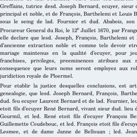
Greffains, tutrice desd. Joseph Bernard, ecuyer, sieur de
principal et noble, et de François, Barthelemi et Louis 
sous le seing de lad. Fournier et dud. Ababois, son 
e
Procureur General du Roi, le 12
Juillet 1670, par Frange
elle declare que lesd. Joseph, François, Barthelemi et
d’ancienne extraction noble et comme tels devoir etr
mariage maintenus en la qualité d’ecuyer, pour jou
franchises, privileges, preeminences atribuez aux
consequence que leurs noms seront employez aux rol
juridiction royale de Ploermel.
Pour etablir la justice desquelles conclusions, est art
genealogie, que lesd. Joseph Bernard, François, Barth
dud. feu ecuyer Laurent Bernard et de lad. Fournier, le
etoit fils d’ecuyer René Bernard, vivant sieur dud. lieu
Gourmil, et led. René etoit fils d’ecuyer François 
Guillemette Coudebouc, et led. François etoit fils d’ecu
Lesmee, et de dame Janne de Bellouan ; led. Jean t