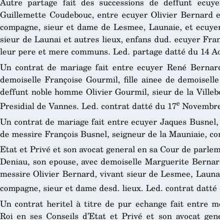
Autre partage fait des successions de deffunt ecuy
Guillemette Coudebouc, entre ecuyer Olivier Bernard et
compagne, sieur et dame de Lesmee, Launaie, et ecuye
sieur de Launai et autres lieux, enfans dud. ecuyer Fra
leur pere et mere communs. Led. partage datté du 14 A
Un contrat de mariage fait entre ecuyer René Bernard,
demoiselle Françoise Gourmil, fille ainee de demoisell
deffunt noble homme Olivier Gourmil, sieur de la Villeb
e
Presidial de Vannes. Led. contrat datté du 17
Novembre
Un contrat de mariage fait entre ecuyer Jaques Busnel, 
de messire François Busnel, seigneur de la Mauniaie, con
Etat et Privé et son avocat general en sa Cour de parl
Deniau, son epouse, avec demoiselle Marguerite Bernard
messire Olivier Bernard, vivant sieur de Lesmee, Launai
compagne, sieur et dame desd. lieux. Led. contrat datté
Un contrat heritel à titre de pur echange fait entre m
Roi en ses Conseils d’Etat et Privé et son avocat ge