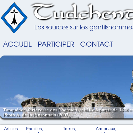
Tudchent
Les sources sur les gentilshomme
ACCUEIL
PARTICIPER
CONTACT
Tonquédec, forteresse des Coëtmen, rebâtie à partir de 1406 e
Photo A. de la Pinsonnais (2007).
Articles
Familles,
Terres,
Armoriaux,