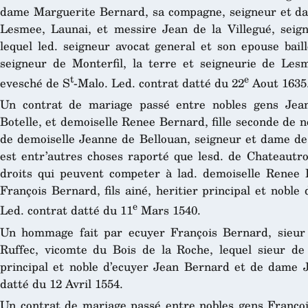
dame Marguerite Bernard, sa compagne, seigneur et da
Lesmee, Launai, et messire Jean de la Villegué, seign
lequel led. seigneur avocat general et son epouse bail
seigneur de Monterfil, la terre et seigneurie de Les
t
e
evesché de S
-Malo. Led. contrat datté du 22
Aout 1635
Un contrat de mariage passé entre nobles gens Jean
Botelle, et demoiselle Renee Bernard, fille seconde de 
de demoiselle Jeanne de Bellouan, seigneur et dame de
est entr’autres choses raporté que lesd. de Chateautro
droits qui peuvent competer à lad. demoiselle Renee 
François Bernard, fils ainé, heritier principal et nobl
e
Led. contrat datté du 11
Mars 1540.
Un hommage fait par ecuyer François Bernard, sieur
Ruffec, vicomte du Bois de la Roche, lequel sieur de L
principal et noble d’ecuyer Jean Bernard et de dame
datté du 12 Avril 1554.
Un contrat de mariage passé entre nobles gens Franço