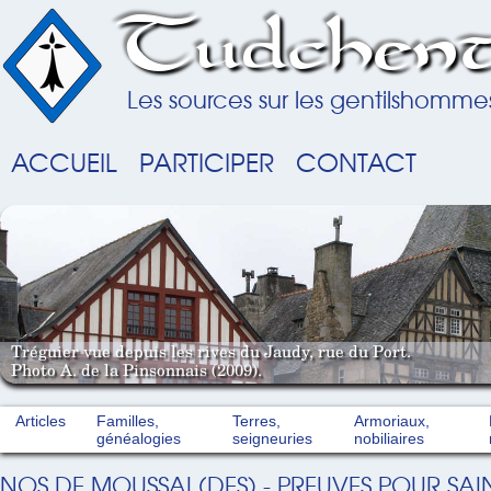
Tudchent
Les sources sur les gentilshomme
ACCUEIL
PARTICIPER
CONTACT
Tréguier vue depuis les rives du Jaudy, rue du Port.
Photo A. de la Pinsonnais (2009).
Articles
Familles,
Terres,
Armoriaux,
généalogies
seigneuries
nobiliaires
NOS DE MOUSSAI (DES) - PREUVES POUR SAI