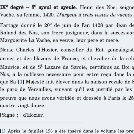
e
e
IX
degré – 8
ayeul et ayeule
. Henri des Nos, seign
Vache, sa femme, 1420.
D’argent à trois testes de vaches
e
Partage donné le 20
de juin de l’an 1428 par Jean de
Roland des Nos, son frere juvigneur, dans la successio
Marguerite La Vache, sa veuve, leur pere et mere.
Nous, Charles d’Hozier, conseiller du Roi, genealogi
armes et des blazons de France, et chevalier de la rel
t
Maurice, et de S
Lazare de Savoie, certifions au Roi 
Nos, a la noblesse nécessaire pour estre reçu dans la 
que Sa
[
1
]
Majesté fait élever dans la maison royale de 
le parc de Versailles, suivant qu’il est justifié par l
preuve que nous avons vérifiée et dressée à Paris le 25
quatre vingt douze.
[Signé : ] d’Hozier.
[
1
]
Après le feuillet 193 a été inséré dans le volume les pr