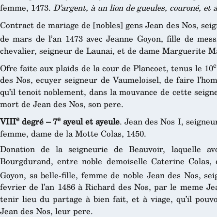
femme, 1473.
D’argent, à un lion de gueules, couroné, et 
Contract de mariage de [nobles] gens Jean des Nos, sei
de mars de l’an 1473 avec Jeanne Goyon, fille de messi
chevalier, seigneur de Launai, et de dame Marguerite 
e
Ofre faite aux plaids de la cour de Plancoet, tenus le 10
des Nos, ecuyer seigneur de Vaumeloisel, de faire l’hom
qu’il tenoit noblement, dans la mouvance de cette seigneu
mort de Jean des Nos, son pere.
e
e
VIII
degré – 7
ayeul et ayeule
. Jean des Nos I, seigneu
femme, dame de la Motte Colas, 1450.
Donation de la seigneurie de Beauvoir, laquelle av
Bourgdurand, entre noble demoiselle Caterine Colas,
Goyon, sa belle-fille, femme de noble Jean des Nos, sei
fevrier de l’an 1486 à Richard des Nos, par le meme Jea
tenir lieu du partage à bien fait, et à viage, qu’il po
Jean des Nos, leur pere.