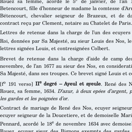
Rouez sa femme, acordé le 5
de janvier, de l’an 
Betencourt, fille d’honneur de madame la comtesse d’Arm
Bétencourt, chevalier seigneur de Brazeux, et de 
contract reçu par Clement, notaire au Chatelet de Paris
Lettres de retenue dans la charge de l’un des ecuyers
Roi, données par Sa Majesté, au sieur Louis des Nos, le
lettres signées Louis, et contresignées Colbert.
Brevet de retenue dans la charge d’aide de camp de
novembre, de l’an 1677 au sieur des Nos, en considerati
Sa Majesté, dans ses troupes. Ce brevet signé Louis et c
o
e
[f
191 verso]
II
degré – Ayeul et ayeule
. René des N
Rouez, sa femme, 1634.
D’azur, à deux epées d’argent, p
les gardes et les poignées d’or
.
Contract de mariage de René des Nos, ecuyer seigneur
ecuyer seigneur de la Doucetiere, et de demoiselle Mar
e
Pennard, acordé le 18
de novembre 1634 avec demoisell
Rouez, ecuyer sieur des Bignons exempts des gardes 