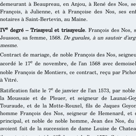
demeurant à Beaupreau, en Anjou, à René des Nos, se
François, à Julienne, et à Françoise des Nos, ses en
notaires à Saint-Bertevin, au Maine.
e
IV
degré – Trisayeul et trisayeule
. François des Nos, 
Jousson, sa femme, 1568.
De gueules, à un sautoir d’ar
mesme.
Contract de mariage, de noble François des Nos, seigneu
e
acordé le 17
de novembre, de l’an 1568 avec demoisel
noble François de Montiers, ce contract, reçu par Pichot
à Vitré.
e
Ratification faite le 7
de janvier de l’an 1573, par nobl
la Moussaie et de Plouer, et seigneur de Launai-G
Touraude, et de la Motte-Rouxel, fils de Jaques Goyon
homme François des Nos, seigneur de Hemenard, et de 
principal, et noble de noble homme, Jean des Nos, du p
avoient fait de la succession de dame Louise de Chatea
e