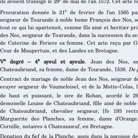
ils avoient transigé le 29
de mai de l’an 1572. Cet acte r
e
Procuration donnée le 21
de fevrier de l’an 1565 p
seigneur de Tourande à noble home François des Nos, so
tout ce qui lui apartenoit, comme fils ainé et heritier p
des Nos, seigneur de Tourande, dans la succession du se
de Caterine de Feriere sa femme. Cet acte reçu par Gui
Cour de Maupertuis, et des Landes en Bretagne.
e
e
V
degré – 4
ayeul et ayeule
. Jean des Nos, se
Chateaubriand, sa femme, dame de Tourande, 1538.
De g
Contract de mariage de noble Jean des Nos, seigneur de
ecuyer seigneur de Vaumeloisel, et de la Motte-Colas, 
de haut et puissant, le sire de Rohan, acordé le 2
demoiselle Louise de Chateaubriand, fille ainé de noble
de Chateaubriand, chevalier seigneur, [fo 193 rect
Marguerite des Planches, sa femme, dame d’Orange.
Cornille, notaires à Chateauneuf, en Bretagne.
Donation du fief de la Planche, assis dans la paroisse de