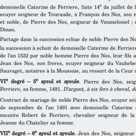
e
demoiselle Caterine de Ferriere, faite 14
de juillet de 
ecuyer seigneur de Touraude, à François des Nos, son nev
et noble, de Pierre des Nos, seigneur de Vaumeloisel ; 
Dinan.
Partage dans la succession echue de noble Pierre des No
la succession à echoir de demoiselle Caterine de Ferrier
de l’an 1532 par noble homme Pierre des Nos, leur fils ai
Jean des Nos, son freres, ecuyer seigneur du Vauhebe
Sauvaget, notaires à la Moussaie, au ressort de la Cour 
e
e
VI
degré – 5
ayeul et ayeule
. Pierre des Nos, sei
Ferriere, sa femme, 1491.
D’argent, à six fers à cheval, d
Contract de mariage de noble Pierre des Nos, ecuyer sei
de septembre de l’an 1491 avec demoiselle Caterine 
messire Robert de Ferriere, chevalier seigneur de l
Jeanne du Chatelier sa femme.
e
e
VII
degré – 6
ayeul et ayeule
. Jean des Nos, seigneu