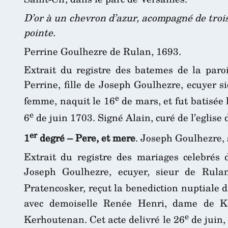
D’or à un chevron d’azur, acompagné de trois
pointe.
Perrine Goulhezre de Rulan, 1693.
Extrait du registre des batemes de la paro
Perrine, fille de Joseph Goulhezre, ecuyer s
e
femme, naquit le 16
de mars, et fut batisée 
e
6
de juin 1703. Signé Alain, curé de l’eglise 
er
1
degré – Pere, et mere
. Joseph Goulhezre,
Extrait du registre des mariages celebrés 
Joseph Goulhezre, ecuyer, sieur de Rulan
Pratencosker, reçut la benediction nuptiale d
avec demoiselle Renée Henri, dame de Ke
e
Kerhoutenan. Cet acte delivré le 26
de juin,