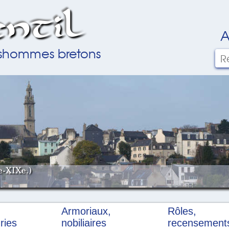
ntil
A
ilshommes bretons
e-XIXe.)
Armoriaux,
Rôles,
ries
nobiliaires
recensement