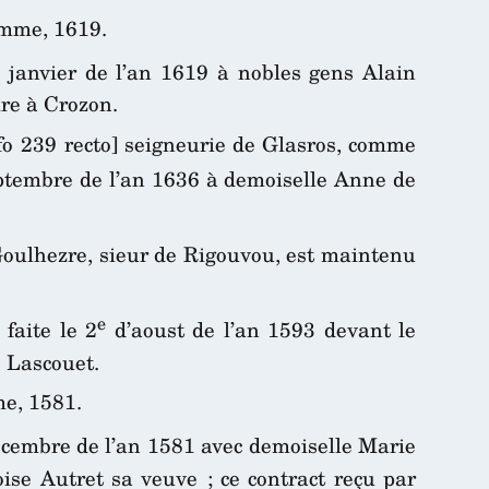
emme, 1619.
janvier de l’an 1619 à nobles gens Alain
ire à Crozon.
fo 239 recto] seigneurie de Glasros, comme
tembre de l’an 1636 à demoiselle Anne de
Goulhezre, sieur de Rigouvou, est maintenu
e
faite le 2
d’aoust de l’an 1593 devant le
é Lascouet.
me, 1581.
cembre de l’an 1581 avec demoiselle Marie
ise Autret sa veuve ; ce contract reçu par