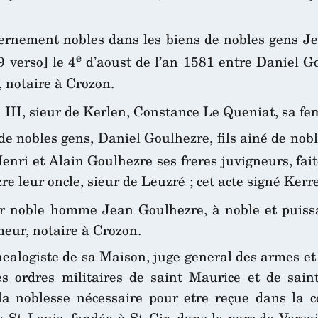
vernement nobles dans les biens de nobles gens J
e
 verso] le 4
d’aoust de l’an 1581 entre Daniel Go
, notaire à Crozon.
 III, sieur de Kerlen, Constance Le Queniat, sa f
on de nobles gens, Daniel Goulhezre, fils ainé de n
nri et Alain Goulhezre ses freres juvigneurs, faite
e leur oncle, sieur de Leuzré ; cet acte signé Kerre
r noble homme Jean Goulhezre, à noble et puissa
meur, notaire à Crozon.
nealogiste de sa Maison, juge general des armes et
es ordres militaires de saint Maurice et de sain
la noblesse nécessaire pour etre reçue dans la 
St Louis, fondée à St Cir, dans le parc de Versail