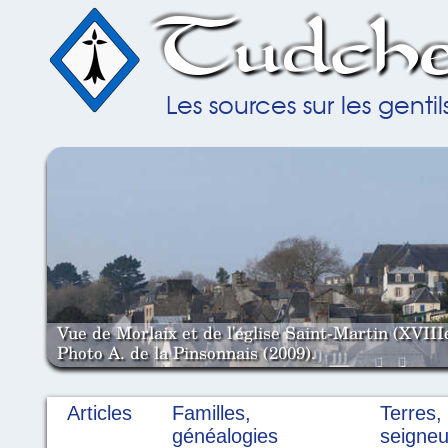
Tudche
Les sources sur les gent
Vue de Morlaix et de l'église Saint-Martin (XVIII
Photo A. de la Pinsonnais (2009).
Articles
Familles,
Terres,
généalogies
seigneu