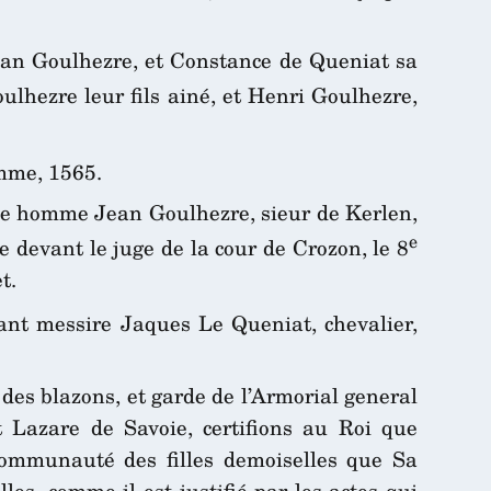
ean Goulhezre, et Constance de Queniat sa
ulhezre leur fils ainé, et Henri Goulhezre,
emme, 1565.
oble homme Jean Goulhezre, sieur de Kerlen,
e
 devant le juge de la cour de Crozon, le 8
t.
nt messire Jaques Le Queniat, chevalier,
 des blazons, et garde de l’Armorial general
t Lazare de Savoie, certifions au Roi que
communauté des filles demoiselles que Sa
les, comme il est justifié par les actes qui