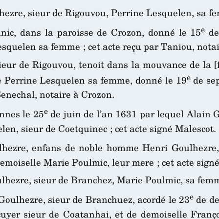
lhezre, sieur de Rigouvou, Perrine Lesquelen, sa f
e
inic, dans la paroisse de Crozon, donné le 15
de 
esquelen sa femme ; cet acte reçu par Taniou, nota
ieur de Rigouvou, tenoit dans la mouvance de la [
e
le Perrine Lesquelen sa femme, donné le 19
de sep
Senechal, notaire à Crozon.
e
nnes le 25
de juin de l’an 1631 par lequel Alain 
len, sieur de Coetquinec ; cet acte signé Malescot.
ulhezre, enfans de noble homme Henri Goulhezre, 
emoiselle Marie Poulmic, leur mere ; cet acte sign
ulhezre, sieur de Branchez, Marie Poulmic, sa fem
e
oulhezre, sieur de Branchuez, acordé le 23
de de
cuyer sieur de Coatanhai, et de demoiselle Franço