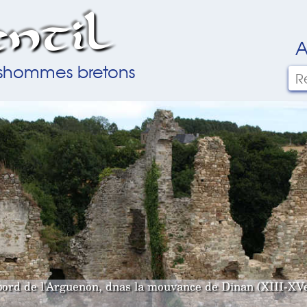
ntil
A
ilshommes bretons
bord de l'Arguenon, dnas la mouvance de Dinan (XIII-XVe