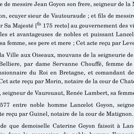
e de messire Jean Goyon son frere, seigneur de la M
n, ecuyer sieur de Vautouraude ; et fils de mess
fo
r Sa Majesté [
175 recto] au gouvernement des vil
bles et avantageuses de nobles et puissant Lance
a femme, ses pere et mere ; Cet acte reçu par Leve
la Ville aux Oiseaux, mouvans de la seigneurie de l
 Belliere, par dame Servanne Chouffé, femme d
nsionnaire du Roi en Bretagne, et comandant de
 Cet acte reçu par Morin, notaire de la cour de Cha
, seigneur de Vaurouaut, Renée Lambert, sa femme
577 entre noble homme Lancelot Goyon, seigneu
 reçu par Guinel, notaire de la cour de Matignon.
de que demoiselle Caterine Goyon faisoit à Lanc