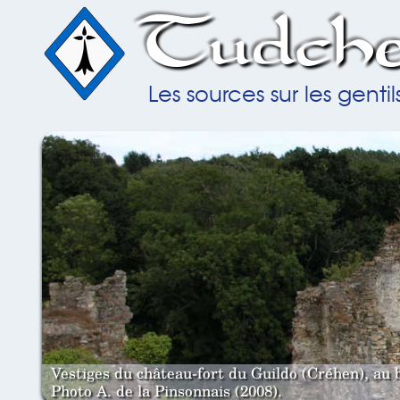
Tudche
Les sources sur les gent
Vestiges du château-fort du Guildo (Créhen), au 
Photo A. de la Pinsonnais (2008).