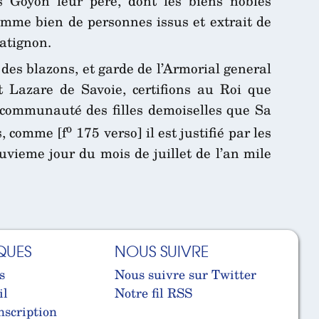
s Goyon leur pere, dont les biens nobles
mme bien de personnes issus et extrait de
Matignon.
 des blazons, et garde de l’Armorial general
nt Lazare de Savoie, certifions au Roi que
 communauté des filles demoiselles que Sa
o
s, comme [f
175 verso] il est justifié par les
uvieme jour du mois de juillet de l’an mile
QUES
NOUS SUIVRE
s
Nous suivre sur Twitter
il
Notre fil RSS
nscription