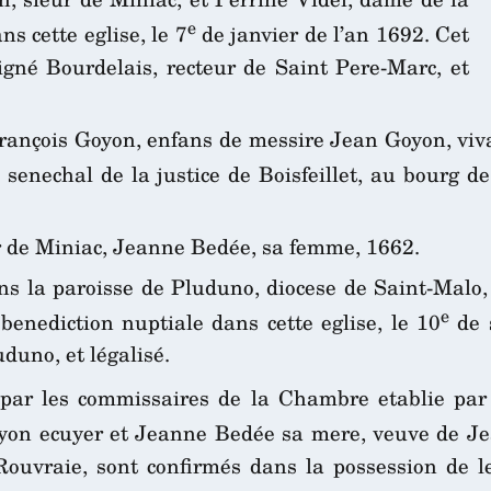
e
s cette eglise, le 7
de janvier de l’an 1692. Cet
Signé Bourdelais, recteur de Saint Pere-Marc, et
 François Goyon, enfans de messire Jean Goyon, vi
 senechal de la justice de Boisfeillet, au bourg d
r de Miniac, Jeanne Bedée, sa femme, 1662.
ans la paroisse de Pluduno, diocese de Saint-Malo
e
enediction nuptiale dans cette eglise, le 10
de s
duno, et légalisé.
par les commissaires de la Chambre etablie par 
yon ecuyer et Jeanne Bedée sa mere, veuve de Jea
Rouvraie, sont confirmés dans la possession de l