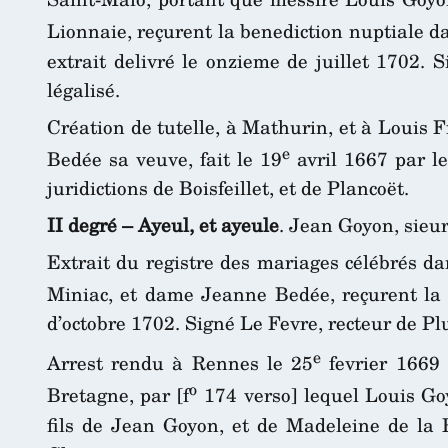
Lionnaie, reçurent la benediction nuptiale dan
extrait delivré le onzieme de juillet 1702. 
légalisé.
Création de tutelle, à Mathurin, et à Louis
e
Bedée sa veuve, fait le 19
avril 1667 par le
juridictions de Boisfeillet, et de Plancoët.
II degré – Ayeul, et ayeule
. Jean Goyon, sieu
Extrait du registre des mariages célébrés d
Miniac, et dame Jeanne Bedée, reçurent la b
d’octobre 1702. Signé Le Fevre, recteur de Plu
e
Arrest rendu à Rennes le 25
fevrier 1669 
o
Bretagne, par [f
174 verso] lequel Louis Go
fils de Jean Goyon, et de Madeleine de la 