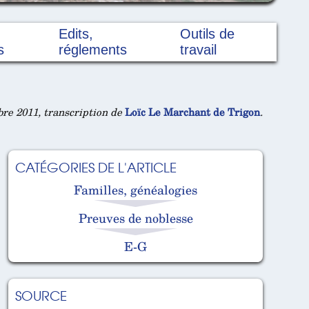
Edits,
Outils de
s
réglements
travail
re 2011, transcription de
Loïc Le Marchant de Trigon
.
CATÉGORIES DE L'ARTICLE
Familles, généalogies
Preuves de noblesse
E-G
SOURCE