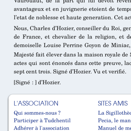
Vaurouaut, de la part qui lui devoit reve
avantageux et en juvignerie etoient de tem
l’etat de noblesse et haute generation. Cet ac
Nous, Charles d’Hozier, conseiller du Roi, ge
de France, et chevalier de la religion, et 
demoiselle Louise Perrine Goyon de Miniac, 
Majesté fait élever dans la maison royale de 
actes qui sont énoncés dans cette preuve, la
sept cent trois. Signé d’Hozier. Vu et verifié.
[Signé : ] d’Hozier.
L'ASSOCIATION
SITES AMIS
Qui sommes-nous ?
La Sigillothè
Participer à Tudchentil
Pecia, le man
Adhérer à l'association
Manuel de mé