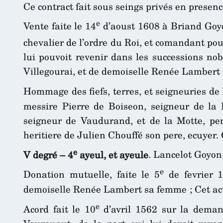
Ce contract fait sous seings privés en presenc
e
Vente faite le 14
d’aoust 1608 à Briand Goyo
chevalier de l’ordre du Roi, et comandant pou
lui pouvoit revenir dans les successions no
Villegourai, et de demoiselle Renée Lambert s
Hommage des fiefs, terres, et seigneuries de 
messire Pierre de Boiseon, seigneur de la
seigneur de Vaudurand, et de la Motte, pe
heritiere de Julien Chouffé son pere, ecuyer.
e
V degré – 4
ayeul, et ayeule
. Lancelot Goyon
e
Donation mutuelle, faite le 5
de fevrier 1
demoiselle Renée Lambert sa femme ; Cet acte
e
Acord fait le 10
d’avril 1562 sur la deman