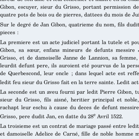
Gibon, escuyer, sieur du Grisso, portant permission de r
quatre pots de bois ou de pierres, dattees du mois de Ju
Sur le degré de Jan Gibon, quatrieme du nom, fils dudit
pieces :
La premiere est un acte judiciel portant la tutele et 
Gibon, sa sœur, enfans mineurs de defunts messire J
Grisso, et de damoiselle Janne de Lannion, sa femme, p
leurdit defunt pere, ils auroient eté pourvus de la per
de Querbescond, leur oncle ; dans lequel acte est reff
ledit feu sieur du Grisso fait en la terre sainte. Ledit ac
La seconde est un aveu fourni par ledit Pierre Gibon, t
sieur du Grisso, fils aisné, heritier principal et nobl
rachapt leur eschu à cause du deces de defunt messire 
e
Grisso, pere dudit Jan, en datte du 28
Avril 1522.
La troisieme est un contrat de mariage passé entre ledit
et damoiselle Adelice de Carné, fille de noble homme m