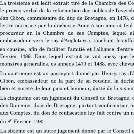
La troisieme est ledit extrait tiré de la Chambre des C
le proces verbal de la reformation des nobles de l’evesch
Jan Gibon, commissaire du duc de Bretagne, en 1478, da
lettre adressee par la duchesse Anne à son amé et feal 
procureur en la Chambre de ses Comptes, lequel el
embassadeur vers le roy d’Angleterre, touchant les affa
sa cousine, afin de faciliter l’amitié et l’alliance d’ent
Fevrier 1489. Dans lequel extrait se voit aussy que 
monstres generalles, es annees 1479 et 1483, avec chevau
La quatrieme est un passeport donné par Henry, roy d’A
Gibon, embassadeur de la part de sa cousine, la duche
bien et sureté de leur paix et honneur, datté de la sixi
La cinquieme est un jugement du Conseil de Bretagne, d
des Romains, ducs de Bretagne, portant confirmation au
aux Comptes, du don de confiscation luy fait contre un
e
du 8
Fevrier 1490.
La sixieme est un autre jugement donné par le Conseil d