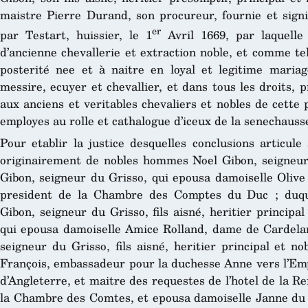
maistre Pierre Durand, son procureur, fournie et sign
er
par Testart, huissier, le 1
Avril 1669, par laquelle 
d’ancienne chevallerie et extraction noble, et comme tel 
posterité nee et à naitre en loyal et legitime maria
messire, ecuyer et chevallier, et dans tous les droits, 
aux anciens et veritables chevaliers et nobles de cette p
employes au rolle et cathalogue d’iceux de la senechaus
Pour etablir la justice desquelles conclusions articule 
originairement de nobles hommes Noel Gibon, seigneur
Gibon, seigneur du Grisso, qui epousa damoiselle Olive 
president de la Chambre des Comptes du Duc ; duqu
Gibon, seigneur du Grisso, fils aisné, heritier principal
qui epousa damoiselle Amice Rolland, dame de Cardelan
seigneur du Grisso, fils aisné, heritier principal et no
François, embassadeur pour la duchesse Anne vers l’Emp
d’Angleterre, et maitre des requestes de l’hotel de la 
la Chambre des Comtes, et epousa damoiselle Janne du F