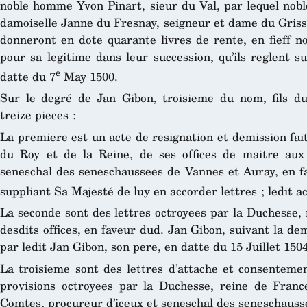
noble homme Yvon Pinart, sieur du Val, par lequel nobl
damoiselle Janne du Fresnay, seigneur et dame du Grisso
donneront en dote quarante livres de rente, en fieff n
pour sa legitime dans leur succession, qu’ils reglent s
e
datte du 7
May 1500.
Sur le degré de Jan Gibon, troisieme du nom, fils du
treize pieces :
La premiere est un acte de resignation et demission fai
du Roy et de la Reine, de ses offices de maitre aux
seneschal des seneschaussees de Vannes et Auray, en fa
suppliant Sa Majesté de luy en accorder lettres ; ledit a
La seconde sont des lettres octroyees par la Duchesse, 
desdits offices, en faveur dud. Jan Gibon, suivant la dem
par ledit Jan Gibon, son pere, en datte du 15 Juillet 1504
La troisieme sont des lettres d’attache et consenteme
provisions octroyees par la Duchesse, reine de Franc
Comtes, procureur d’iceux et seneschal des seneschauss