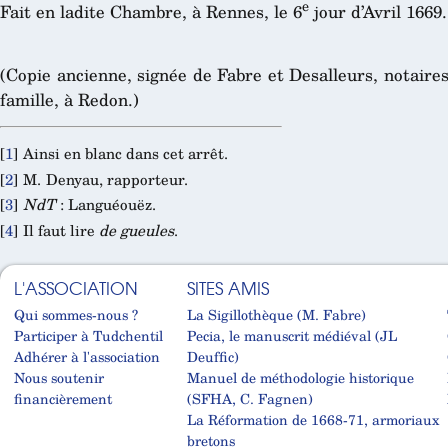
e
Fait en ladite Chambre, à Rennes, le 6
jour d’Avril 1669.
(Copie ancienne, signée de Fabre et Desalleurs, notaire
famille, à Redon.)
[
1
]
Ainsi en blanc dans cet arrêt.
[
2
]
M. Denyau, rapporteur.
[
3
]
NdT
: Languéouëz.
[
4
]
Il faut lire
de gueules
.
L'ASSOCIATION
SITES AMIS
Qui sommes-nous ?
La Sigillothèque (M. Fabre)
Participer à Tudchentil
Pecia, le manuscrit médiéval (JL
Adhérer à l'association
Deuffic)
Nous soutenir
Manuel de méthodologie historique
financièrement
(SFHA, C. Fagnen)
La Réformation de 1668-71, armoriaux
bretons