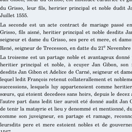
du Grisso, leur fils, heririer principal et noble dudit
Juillet 1555.
La seconde est un acte contract de mariage passé ent
Grisso, fils aisné, heritier principal et noble desdits
seigneur et dame du Grisso, ses pere et mere, et damois
e
René, seigneur de Trecesson, en datte du 21
Novembre 
La troiseme est un partage noble et avantageux donné pa
heritier principal et noble, à ecuyer Jan Gibon, son 
desdits Jan Gibon et Adelice de Carné, seigneur et dame
lequel ledit François retenut collaterallement et nobleme
successions, lesquels luy appartenoient comme heritier
sœurs, qui etoient decedees sans hoirs, depuis le decez 
l’autre part dans ledit tier auroit eté donné audit Jan G
de tenir la matayrie et lieu y denommé et mentionné, du
comme son juveigneur, en partage et ramage, reconnoi
leursdits pere et mere estoient nobles et de gouvern
1567.