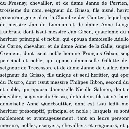
du Fresnay, chevallier, et de dame Janne de Perrien,
troisieme du nom, seigneur du Grisso, fils aisné, heriti
procureur general en la Chambre des Comtes, lequel epo
de messire Jan de Lannion et de dame Anne Lang
Laubrais, dont issut messire Jan Gibon, quatrieme du n
heritier principal et noble, qui epousa damoiselle Adelic
de Carné, chevalier, et de dame Anne de la Salle, seign
Cremeur, dont issut noble homme François Gibon, seigne
principal et noble, qui epousa damoiselle Gillette de
seigneur de Trecesson, et de dame Janne de Callac, don
seigneur du Grisso, fils unique et seul heritier, qui e
du Coscro, dont issut messire Philipes Gibon, second du 
et noble, qui epousa damoiselle Nicolle Salmon, dont e
chevalier, seigneur du Grisso, defendeur, fils aisné, heri
damoiselle Anne Querbouttier, dont est issu ledit mess
heritier presomptif, principal et noble ; lesquels se s
noblement et avantageusement, tant en leurs personne
messire, nobles, escuyers, chevalliers et seigneurs, et 