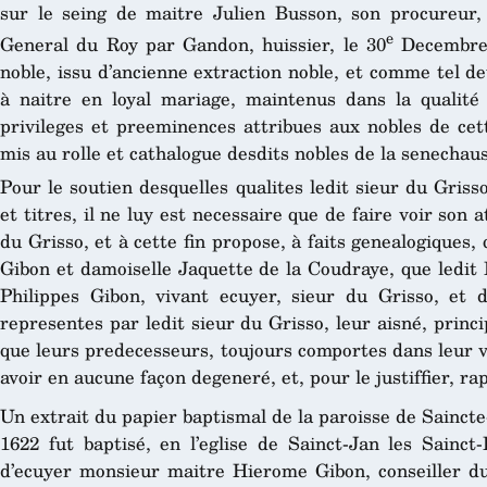
sur le seing de maitre Julien Busson, son procureur, 
e
General du Roy par Gandon, huissier, le 30
Decembre 1
noble, issu d’ancienne extraction noble, et comme tel dev
à naitre en loyal mariage, maintenus dans la qualité 
privileges et preeminences attribues aux nobles de cette
mis au rolle et cathalogue desdits nobles de la senechau
Pour le soutien desquelles qualites ledit sieur du Grisso
et titres, il ne luy est necessaire que de faire voir son
du Grisso, et à cette fin propose, à faits genealogiques, 
Gibon et damoiselle Jaquette de la Coudraye, que ledit 
Philippes Gibon, vivant ecuyer, sieur du Grisso, et 
representes par ledit sieur du Grisso, leur aisné, princip
que leurs predecesseurs, toujours comportes dans leur 
avoir en aucune façon degeneré, et, pour le justiffier, ra
Un extrait du papier baptismal de la paroisse de Saincte
1622 fut baptisé, en l’eglise de Sainct-Jan les Sainct
d’ecuyer monsieur maitre Hierome Gibon, conseiller du