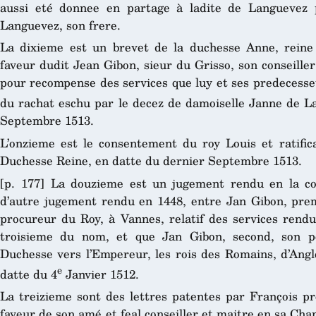
aussi eté donnee en partage à ladite de Languevez 
Languevez, son frere.
La dixieme est un brevet de la duchesse Anne, reine 
faveur dudit Jean Gibon, sieur du Grisso, son conseille
pour recompense des services que luy et ses predecesse
du rachat eschu par le decez de damoiselle Janne de L
Septembre 1513.
L’onzieme est le consentement du roy Louis et ratifica
Duchesse Reine, en datte du dernier Septembre 1513.
[p. 177] La douzieme est un jugement rendu en la cou
d’autre jugement rendu en 1448, entre Jan Gibon, prem
procureur du Roy, à Vannes, relatif des services rendu
troisieme du nom, et que Jan Gibon, second, son p
Duchesse vers l’Empereur, les rois des Romains, d’Angle
e
datte du 4
Janvier 1512.
La treizieme sont des lettres patentes par François pr
faveur de son amé et feal conseiller et maitre en sa C