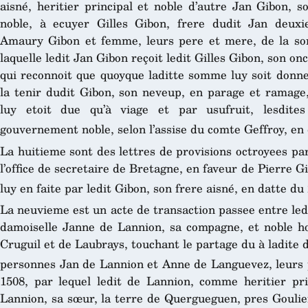
aisné, heritier principal et noble d’autre Jan Gibon, s
noble, à ecuyer Gilles Gibon, frere dudit Jan deuxi
Amaury Gibon et femme, leurs pere et mere, de la so
laquelle ledit Jan Gibon reçoit ledit Gilles Gibon, son o
qui reconnoit que quoyque laditte somme luy soit donne
la tenir dudit Gibon, son neveup, en parage et ramage,
luy etoit due qu’à viage et par usufruit, lesdite
gouvernement noble, selon l’assise du comte Geffroy, en 
La huitieme sont des lettres de provisions octroyees pa
l’office de secretaire de Bretagne, en faveur de Pierre G
luy en faite par ledit Gibon, son frere aisné, en datte du
La neuvieme est un acte de transaction passee entre led
damoiselle Janne de Lannion, sa compagne, et noble 
Cruguil et de Laubrays, touchant le partage du à ladite 
personnes Jan de Lannion et Anne de Languevez, leurs 
1508, par lequel ledit de Lannion, comme heritier pri
Lannion, sa sœur, la terre de Quergueguen, pres Goulien