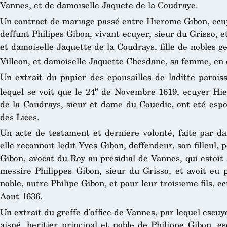
Vannes, et de damoiselle Jaquete de la Coudraye.
Un contract de mariage passé entre Hierome Gibon, ecuye
deffunt Philipes Gibon, vivant ecuyer, sieur du Grisso, e
et damoiselle Jaquette de la Coudrays, fille de nobles g
Villeon, et damoiselle Jaquette Chesdane, sa femme, en 
Un extrait du papier des epousailles de laditte parois
e
lequel se voit que le 24
de Novembre 1619, ecuyer Hie
de la Coudrays, sieur et dame du Couedic, ont eté esp
des Lices.
Un acte de testament et derniere volonté, faite par da
elle reconnoit ledit Yves Gibon, deffendeur, son filleul, 
Gibon, avocat du Roy au presidial de Vannes, qui estoit
messire Philippes Gibon, sieur du Grisso, et avoit eu po
noble, autre Philipe Gibon, et pour leur troisieme fils, 
Aout 1636.
Un extrait du greffe d’office de Vannes, par lequel escuye
aisné, heritier principal et noble de Philippe Gibon, es