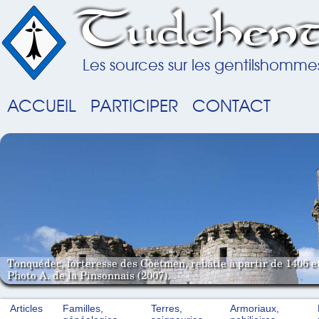
Tudchent
Les sources sur les gentilshomme
ACCUEIL
PARTICIPER
CONTACT
Tonquédec, forteresse des Coëtmen, rebâtie à partir de 1406 e
Photo A. de la Pinsonnais (2007).
Articles
Familles,
Terres,
Armoriaux,