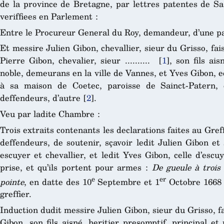
de la province de Bretagne, par lettres patentes de Sa
veriffiees en Parlement :
Entre le Procureur General du Roy, demandeur, d’une pa
Et messire Julien Gibon, chevallier, sieur du Grisso, fa
Pierre Gibon, chevalier, sieur ..........
[
1
]
, son fils ai
noble, demeurans en la ville de Vannes, et Yves Gibon, 
à sa maison de Coetec, paroisse de Sainct-Patern, 
deffendeurs, d’autre
[
2
]
.
Veu par ladite Chambre :
Trois extraits contenants les declarations faites au Greff
deffendeurs, de soutenir, sçavoir ledit Julien Gibon et s
escuyer et chevallier, et ledit Yves Gibon, celle d’esc
prise, et qu’ils portent pour armes :
De gueule à trois
e
er
pointe
, en datte des 10
Septembre et 1
Octobre 1668 
greffier.
Induction dudit messire Julien Gibon, sieur du Grisso, f
Gibon, son fils aisné, heritier presomptif, principal et