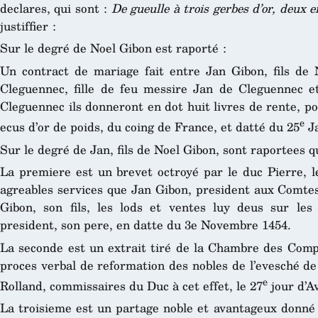
declares, qui sont :
De gueulle à trois gerbes d’or, deux e
justiffier :
Sur le degré de Noel Gibon est raporté :
Un contract de mariage fait entre Jan Gibon, fils de 
Cleguennec, fille de feu messire Jan de Cleguennec e
Cleguennec ils donneront en dot huit livres de rente, pou
e
ecus d’or de poids, du coing de France, et datté du 25
Ja
Sur le degré de Jan, fils de Noel Gibon, sont raportees q
La premiere est un brevet octroyé par le duc Pierre, l
agreables services que Jan Gibon, president aux Comtes,
Gibon, son fils, les lods et ventes luy deus sur les
president, son pere, en datte du 3e Novembre 1454.
La seconde est un extrait tiré de la Chambre des Compt
proces verbal de reformation des nobles de l’evesché de
e
Rolland, commissaires du Duc à cet effet, le 27
jour d’Av
La troisieme est un partage noble et avantageux donné 