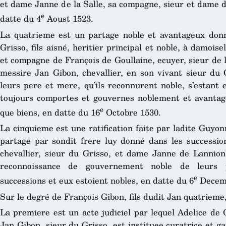
et dame Janne de la Salle, sa compagne, sieur et dame d
e
datte du 4
Aoust 1523.
La quatrieme est un partage noble et avantageux donn
Grisso, fils aisné, heritier principal et noble, à damo
et compagne de François de Goullaine, ecuyer, sieur de 
messire Jan Gibon, chevallier, en son vivant sieur du
leurs pere et mere, qu’ils reconnurent noble, s’estant 
toujours comportes et gouvernes noblement et avantag
e
que biens, en datte du 16
Octobre 1530.
La cinquieme est une ratification faite par ladite Guyo
partage par sondit frere luy donné dans les successio
chevallier, sieur du Grisso, et dame Janne de Lannion,
reconnoissance de gouvernement noble de leurs p
e
successions et eux estoient nobles, en datte du 6
Decemb
Sur le degré de François Gibon, fils dudit Jan quatrieme
La premiere est un acte judiciel par lequel Adelice de
Jan Gibon, sieur du Grisso, est instituee curatrice et g