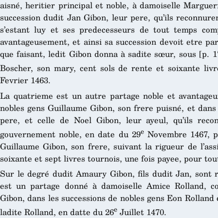
aisné, heritier principal et noble, à damoiselle Margue
succession dudit Jan Gibon, leur pere, qu’ils reconnur
s’estant luy et ses predecesseurs de tout temps co
avantageusement, et ainsi sa succession devoit etre pa
que faisant, ledit Gibon donna à sadite sœur, sous [p. 
Boscher, son mary, cent sols de rente et soixante liv
Fevrier 1463.
La quatrieme est un autre partage noble et avantage
nobles gens Guillaume Gibon, son frere puisné, et dans 
pere, et celle de Noel Gibon, leur ayeul, qu’ils rec
e
gouvernement noble, en date du 29
Novembre 1467, pa
Guillaume Gibon, son frere, suivant la rigueur de l’as
soixante et sept livres tournois, une fois payee, pour to
Sur le degré dudit Amaury Gibon, fils dudit Jan, sont 
est un partage donné à damoiselle Amice Rolland,
Gibon, dans les successions de nobles gens Eon Rolland
e
ladite Rolland, en datte du 26
Juillet 1470.