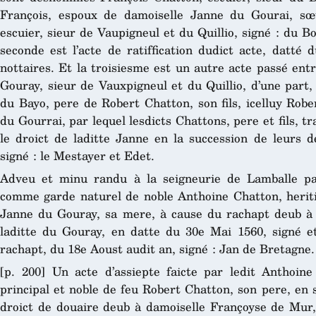
François, espoux de damoiselle Janne du Gourai, s
escuier, sieur de Vaupigneul et du Quillio, signé : du Bo
seconde est l’acte de ratiffication dudict acte, datt
nottaires. Et la troisiesme est un autre acte passé en
Gouray, sieur de Vauxpigneul et du Quillio, d’une part,
du Bayo, pere de Robert Chatton, son fils, icelluy Rob
du Gourrai, par lequel lesdicts Chattons, pere et fils, t
le droict de laditte Janne en la succession de leurs d
signé : le Mestayer et Edet.
Adveu et minu randu à la seigneurie de Lamballe pa
comme garde naturel de noble Anthoine Chatton, heritie
Janne du Gouray, sa mere, à cause du rachapt deub à l
laditte du Gouray, en datte du 30e Mai 1560, signé et
rachapt, du 18e Aoust audit an, signé : Jan de Bretagne.
[p. 200] Un acte d’assiepte faicte par ledit Anthoine
principal et noble de feu Robert Chatton, son pere, en s
droict de douaire deub à damoiselle Françoyse de Mur