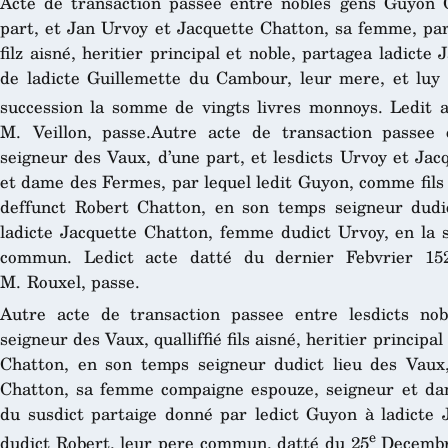
Acte de transaction passee entre nobles gens Guyon C
part, et Jan Urvoy et Jacquette Chatton, sa femme, par 
filz aisné, heritier principal et noble, partagea ladicte
de ladicte Guillemette du Cambour, leur mere, et luy
succession la somme de vingts livres monnoys. Ledit 
M. Veillon, passe.Autre acte de transaction passee
seigneur des Vaux, d’une part, et lesdicts Urvoy et Ja
et dame des Fermes, par lequel ledit Guyon, comme fils a
deffunct Robert Chatton, en son temps seigneur dudic
ladicte Jacquette Chatton, femme dudict Urvoy, en la s
commun. Ledict acte datté du dernier Febvrier 152
M. Rouxel, passe.
Autre acte de transaction passee entre lesdicts no
seigneur des Vaux, qualliffié fils aisné, heritier principa
Chatton, en son temps seigneur dudict lieu des Vaux,
Chatton, sa femme compaigne espouze, seigneur et dam
du susdict partaige donné par ledict Guyon à ladicte J
e
dudict Robert, leur pere commun, datté du 25
Decembre