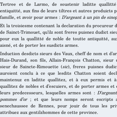
Tertree et de Larmo, de soustenir laditte quallitt
entiquitté, aux fins de leurs tiltres et autres produicts 
famille, et avoir pour armes :
D’argeant à un pin de sino
Et la troisiesme contenant la declaration du procureur d
de Sainct-Trimouet, qu’ilz sont freres puisnez dudict sie
pour eux la quallitté de noble de toutte antiquitté, au
aisné, et de porter les susdicts armes.
Induction desdicts sieurs des Vaux, cheff de nom et d’a
Hais-Durand, son fils, Allain-François Chatton, sieur
sieur de Saincte-Rimouette (
sic
), freres puisnes dudic
auroient conclu à ce que lesdits Chatton soient decl
maintenuz en laditte quallitez, et à eux permis et 
quallitez de nobles et d’escuiers, et de porter armes e
leurs predecesseurs, lesquelles armes sont :
D’argeant
pommes d’or
; et que leurs nomps seront escripts a
senechaussee de Rennes, pour jouir de tous les priv
attribuez aux gentilzhommes de cette province.