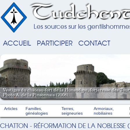
Tudchent
Les sources sur les gentilshomme
ACCUEIL
PARTICIPER
CONTACT
Vestiges du château-fort de la Hunaudaye, forteresse des Tou
Photo A. de la Pinsonnais (2008).
Articles
Familles,
Terres,
Armoriaux,
généalogies
seigneuries
nobiliaires
CHATTON - RÉFORMATION DE LA NOBLESSE (