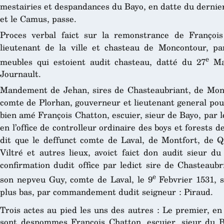
mestairies et despandances du Bayo, en datte du dernier 
et le Camus, passe.
Proces verbal faict sur la remonstrance de François
lieutenant de la ville et chasteau de Moncontour, pa
e
meubles qui estoient audit chasteau, datté du 27
Mai
Journault.
Mandement de Jehan, sires de Chasteaubriant, de Monta
comte de Plorhan, gouverneur et lieutenant general pour
bien amé François Chatton, escuier, sieur de Bayo, par le
en l’office de controlleur ordinaire des boys et forests d
dit que le deffunct comte de Laval, de Montfort, de Q
Viltré et autres lieux, avoict faict don audit sieur
confirmation dudit office par ledict sire de Chasteaub
e
son nepveu Guy, comte de Laval, le 9
Febvrier 1531, s
plus bas, par commandement dudit seigneur : Piraud.
Trois actes au pied les uns des autres : Le premier, en
sont desnommes François Chatton, escuier, sieur du Ba