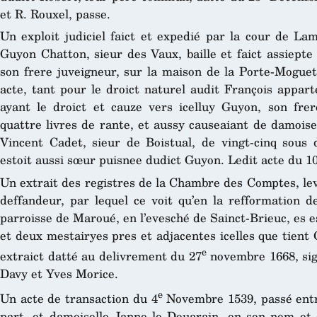
et R. Rouxel, passe.
Un exploit judiciel faict et expedié par la cour de Lam
Guyon Chatton, sieur des Vaux, baille et faict assiepte
son frere juveigneur, sur la maison de la Porte-Moguet
acte, tant pour le droict naturel audit François appar
ayant le droict et cauze vers icelluy Guyon, son fre
quattre livres de rante, et aussy causeaiant de damois
Vincent Cadet, sieur de Boistual, de vingt-cinq sous d
estoit aussi sœur puisnee dudict Guyon. Ledit acte du 10
Un extrait des registres de la Chambre des Comptes, lev
deffandeur, par lequel ce voit qu’en la refformation 
parroisse de Maroué, en l’evesché de Sainct-Brieuc, es 
et deux mestairyes pres et adjacentes icelles que tien
e
extraict datté au delivrement du 27
novembre 1668, sig
Davy et Yves Morice.
e
Un acte de transaction du 4
Novembre 1539, passé entre
part, et damoiselle Janne le Douarain, en son nom et