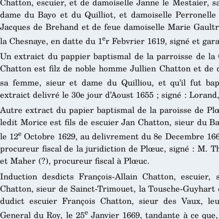
Chatton, escuier, et de damoiselle Janne le Mestaier, s
dame du Bayo et du Quilliot, et damoiselle Perronelle 
Jacques de Brehand et de feue damoiselle Marie Gaultr
e
la Chesnaye, en datte du 1
r Febvrier 1619, signé et gara
Un extraict du pappier baptismal de la parroisse de la 
Chatton est filz de noble homme Jullien Chatton et de 
sa femme, sieur et dame du Quilliou, et qu’il fut bap
extraict delivré le 30e jour d’Aoust 1655 ; signé : Lorand
Autre extract du papier baptismal de la paroisse de Plœ
ledit Morice est fils de escuier Jan Chatton, sieur du B
e
le 12
Octobre 1629, au delivrement du 8e Decembre 1668
procureur fiscal de la juridiction de Plœuc, signé : M. T
et Maher (?), procureur fiscal à Plœuc.
Induction desdicts François-Allain Chatton, escuier,
Chatton, sieur de Sainct-Trimouet, la Tousche-Guyhart e
dudict escuier François Chatton, sieur des Vaux, leu
e
General du Roy, le 25
Janvier 1669, tandante à ce que,