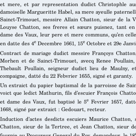
et mere, et par representation dudict Christophle aus
damoiselle Margueritte Habel, sa mere ayeulle paternell
Sainct-Trimouet, messire Allain Chatton, sieur de la V
Louyse Chatton, ses freres et sœurs puisnez, tant en 
dame des Vaux, leur pere et mere communs, qu’en celle 
e
e
en datte des 4
Decembre 1661, 15
Octobre et 29e Janvie
Contract de mariage dudict messire Françoys Chatton,
Morhen et de Sainct-Trimouet, avecq Renee Poullain,
Thebault Poullain, seigneur dudict lieu de Maulny, 
compaigne, datté du 22 Febvrier 1655, signé et garanty.
Un extraict du papier baptismal de la parroisse de Sai
voict que ledict Mathurin, fils d’escuier François Chat
e
et dame des Vaux, fut baptisé le 5
Fevrier 1657, datt
1668, signé par extraict : Gedouart, recteur.
Induction d’actes desdicts escuiers Maurice Chatton,
Chatton, sieur de la Tertree, et Jean Chatton, sieur d
fournie au Procureur General du Roy, demandeur, le 18