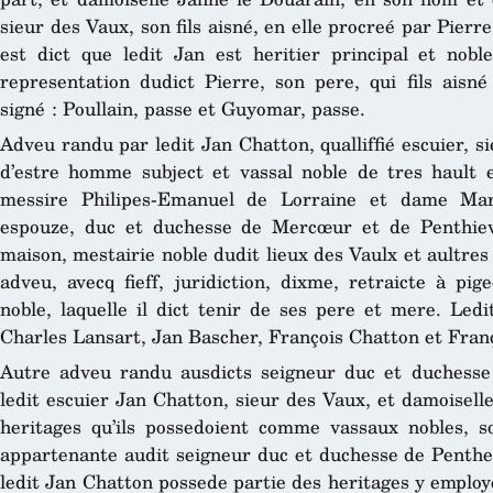
sieur des Vaux, son fils aisné, en elle procreé par Pierr
est dict que ledit Jan est heritier principal et nob
representation dudict Pierre, son pere, qui fils aisné
signé : Poullain, passe et Guyomar, passe.
Adveu randu par ledit Jan Chatton, qualliffié escuier, s
d’estre homme subject et vassal noble de tres hault et
messire Philipes-Emanuel de Lorraine et dame Ma
espouze, duc et duchesse de Mercœur et de Penthievre
maison, mestairie noble dudit lieux des Vaulx et aultres
adveu, avecq fieff, juridiction, dixme, retraicte à p
noble, laquelle il dict tenir de ses pere et mere. Ledi
Charles Lansart, Jan Bascher, François Chatton et Franç
Autre adveu randu ausdicts seigneur duc et duchess
ledit escuier Jan Chatton, sieur des Vaux, et damoisel
heritages qu’ils possedoient comme vassaux nobles, s
appartenante audit seigneur duc et duchesse de Penthe
ledit Jan Chatton possede partie des heritages y employ