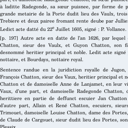
à laditte Radegonde, sa sœur puisnee, par forme de pr
grande metairie de la Porte dudit lieu des Vaulx, trois
Trebiere et deux pairee fromant rente deube par Julli
e
Ledict acte datté du 22
Juillet 1605, signé : P. Vollance.
[p. 197] Autre acte en datte de l’an 1626, par lequel 
Chatton, sieur des Vaulx, et Guyon Chatton, son fil
desnommé heritier principal et noble. Ledit acte signé 
nottaire, et Bourdays, nottaire royal.
Sentence randue en la juridiction royalle de Jugon,
François Chatton, sieur des Vaux, heritier principal et n
Chatton et de damoiselle Anne de Lanjamet, en leur vi
Vaux, d’une part, et damoiselle Radegonde Chatton,
herittiere en partie de deffunct escuier Jan Chatton
d’autre part, Allain et René Chatton, escuiers, sieu
Trimouet, damoiselle Louise Chatton, dame des Portes, 
de Claude de Cargouet, sieur dudit lieu des Portes, son
Plessix.