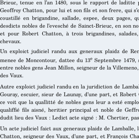
Brieuc, tenue en l’an 1480, sous le rapport de laditte
Geoffroy Chatton, pour lui et son fils et son frere, qui s
coustillé en brigandine, sallade, espee, deux pages, 
desdicts nobles de l’evesché de Sainct-Brieuc, en son 
et pour Robert Chatton, à trois brigandines, salades
chevaux.
Un exploict judiciel randu aux generaux plaidz de Re
e
menee de Moncontour, dattee du 13
Septembre 1479, s
entre nobles gens Jean Millon, seigneur de la Villemeno,
des Vaux.
Autre exploict judiciel randu en la juridiction de Lambal
Gouray, escuier, sieur de Launay, d’une part, et Robert
ce voit que la quallitté de nobles gens leur a esté empl
qualiffié fils aisné, heritier principal et noble de Ge
dudit lieu des Vaux : Ledict acte signé : M. Chertier, pas
Un acte judiciel faict aux generaux plaidz de Lamballe, l
Chatton, seigneur des Vaux, d’une part, et François Cha