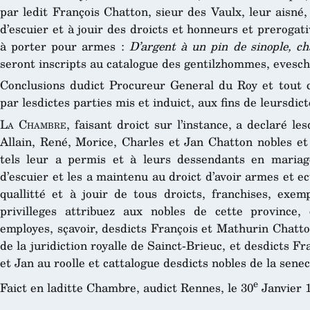
par ledit François Chatton, sieur des Vaulx, leur aisné, 
d’escuier et à jouir des droicts et honneurs et preroga
à porter pour armes :
D’argent à un pin de sinople, c
seront inscripts au catalogue des gentilzhommes, evesch
Conclusions dudict Procureur General du Roy et tout 
par lesdictes parties mis et induict, aux fins de leursdi
La Chambre
, faisant droict sur l’instance, a declaré l
Allain, René, Morice, Charles et Jan Chatton nobles et
tels leur a permis et à leurs dessendants en mariage
d’escuier et les a maintenu au droict d’avoir armes et 
quallitté et à jouir de tous droicts, franchises, exe
privilleges attribuez aux nobles de cette province
employes, sçavoir, desdicts François et Mathurin Chatto
de la juridiction royalle de Sainct-Brieuc, et desdicts F
et Jan au roolle et cattalogue desdicts nobles de la sen
e
Faict en laditte Chambre, audict Rennes, le 30
Janvier 