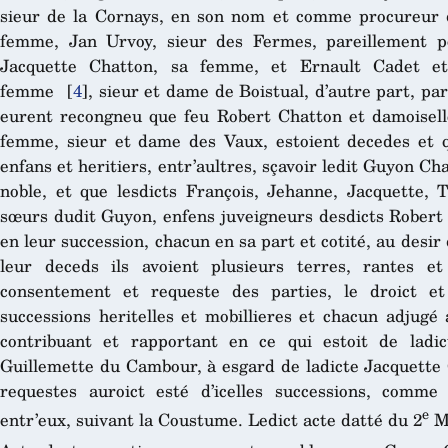
sieur de la Cornays, en son nom et comme procureur 
femme, Jan Urvoy, sieur des Fermes, pareillement p
Jacquette Chatton, sa femme, et Ernault Cadet et
femme
[
4
]
, sieur et dame de Boistual, d’autre part, pa
eurent recongneu que feu Robert Chatton et damoise
femme, sieur et dame des Vaux, estoient decedes et q
enfans et heritiers, entr’aultres, sçavoir ledit Guyon Chat
noble, et que lesdicts François, Jehanne, Jacquette, T
sœurs dudit Guyon, enfens juveigneurs desdicts Robert
en leur succession, chacun en sa part et cotité, au desi
leur deceds ils avoient plusieurs terres, rantes e
consentement et requeste des parties, le droict et
successions heritelles et mobillieres et chacun adjugé
contribuant et rapportant en ce qui estoit de ladict
Guillemette du Cambour, à esgard de ladicte Jacquette 
requestes auroict esté d’icelles successions, comme 
e
entr’eux, suivant la Coustume. Ledict acte datté du 2
Ma