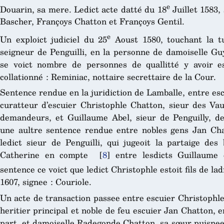
e
Douarin, sa mere. Ledict acte datté du 18
Juillet 1583,
Bascher, Françoys Chatton et Françoys Gentil.
e
Un exploict judiciel du 25
Aoust 1580, touchant la tu
seigneur de Penguilli, en la personne de damoiselle Guy
se voict nombre de personnes de quallitté y avoir es
collationné : Reminiac, nottaire secrettaire de la Cour.
Sentence rendue en la juridiction de Lamballe, entre esc
curatteur d’escuier Christophle Chatton, sieur des Vau
demandeurs, et Guillaume Abel, sieur de Penguilly, def
une aultre sentence rendue entre nobles gens Jan Cha
ledict sieur de Penguilli, qui jugeoit la partaige des
Catherine en compte
[
8
]
entre lesdicts Guillaume 
sentence ce voict que ledict Christophle estoit fils de la
1607, signee : Couriole.
Un acte de transaction passee entre escuier Christophle 
heritier principal et noble de feu escuier Jan Chatton, e
part, et damoiselle Radegonde Chatton, sa sœur puisnee,