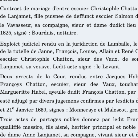
Contract de mariage d’entre escuier Christophle Chatto
de Lanjamet, fille puisnee de deffunct escuier Salmon 
le Vavasseur, sa compaigne, sieur et dame dudict lieu
1625, signé : Bourdais, nottaire.
Exploict judiciel rendu en la juridiction de Lamballe, l
de la tutelle de Janne, François, Louise, Allain et René
escuier Christophle Chatton, sieur des Vaux, de s
Lanjamet, sa veusve. Ledit acte signé : le Levant.
Deux arrests de la Cour, rendus entre Jacques Habel
Françoys Chatton, escuier, sieur des Vaux, toucha
Margueritte Habel, ayeulle dudit François Chatton, par le
esté adjugé par divers jugemens confirmes par lesdicts 
e
et 21
Janvier 1659, signes : Monneraye et Malescot, gref
Trois actes de partages nobles donnez par ledit Fran
qualliffié messire, fils aisné, heritier principal et nob
de dame Anne Lanjamet, sa compagne, vivant sieur et d