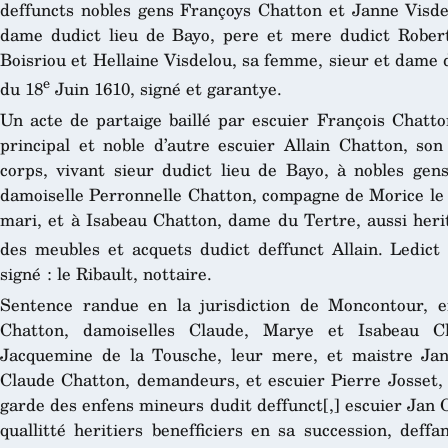
deffuncts nobles gens Françoys Chatton et Janne Visdel
dame dudict lieu de Bayo, pere et mere dudict Robert
Boisriou et Hellaine Visdelou, sa femme, sieur et dame d
e
du 18
Juin 1610, signé et garantye.
Un acte de partaige baillé par escuier François Chatto
principal et noble d’autre escuier Allain Chatton, son
corps, vivant sieur dudict lieu de Bayo, à nobles gens
damoiselle Perronnelle Chatton, compagne de Morice le 
mari, et à Isabeau Chatton, dame du Tertre, aussi herit
des meubles et acquets dudict deffunct Allain. Ledict
signé : le Ribault, nottaire.
Sentence randue en la jurisdiction de Moncontour, e
Chatton, damoiselles Claude, Marye et Isabeau Ch
Jacquemine de la Tousche, leur mere, et maistre Jan
Claude Chatton, demandeurs, et escuier Pierre Josset, 
garde des enfens mineurs dudit deffunct[,] escuier Jan C
quallitté heritiers benefficiers en sa succession, deff