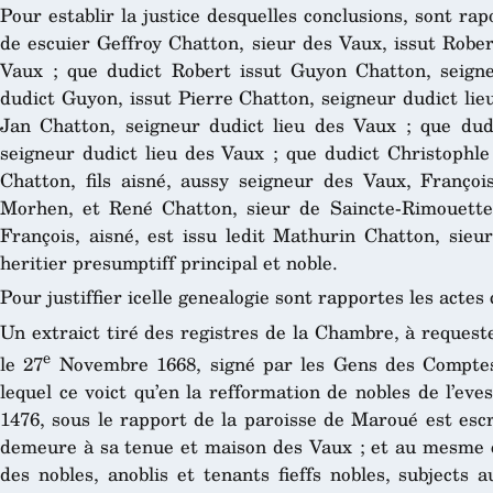
Pour establir la justice desquelles conclusions, sont rap
de escuier Geffroy Chatton, sieur des Vaux, issut Rober
Vaux ; que dudict Robert issut Guyon Chatton, seig
dudict Guyon, issut Pierre Chatton, seigneur dudict lie
Jan Chatton, seigneur dudict lieu des Vaux ; que dud
seigneur dudict lieu des Vaux ; que dudict Christophle 
Chatton, fils aisné, aussy seigneur des Vaux, François
Morhen, et René Chatton, sieur de Saincte-Rimouette
François, aisné, est issu ledit Mathurin Chatton, sieur
heritier presumptiff principal et noble.
Pour justiffier icelle genealogie sont rapportes les actes
Un extraict tiré des registres de la Chambre, à request
e
le 27
Novembre 1668, signé par les Gens des Comptes
lequel ce voict qu’en la refformation de nobles de l’eves
1476, sous le rapport de la paroisse de Maroué est esc
demeure à sa tenue et maison des Vaux ; et au mesme ex
des nobles, anoblis et tenants fieffs nobles, subjects