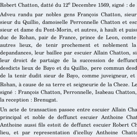
e
Robert Chatton, datté du 12
Decembre 1569, signé : de 
Adveu randu par nobles gens François Chatton, sieur 
sieur du Quillio, damoiselle Perronnelle Chatton et esc
sieur et dame du Pont-Morin, et autres, à hault et puiss
duc de Rohan, pair de France, prince de Leon, comte
autres lieux, de tenir prochement et noblement la
depandances, leur baillee par escuier Allain Chatton, s
leur droict de partaige de la succession de deffunc
desdicts lieux de Bayo et du Quillio, pere commun desdi
de la tenir dudit sieur de Bayo, comme juveigneur, et 
Rohan, à cause de sa terre et seigneurie de la Cheze. L
signé : François Chatton, Perronnelle, Isabeau Chatton, 
la reception : Brenugat.
Un acte de transaction passee entre escuier Allain Chat
principal et noble de deffunct escuier Anthoine Chat
Anthoine aussi fils estoit de deffunct escuier Robert C
lieu, et par representation d’icelluy Anthoine Chatt