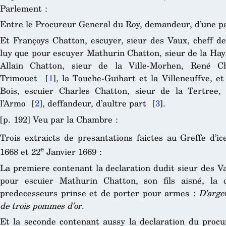
Parlement :
Entre le Procureur General du Roy, demandeur, d’une pa
Et Françoys Chatton, escuyer, sieur des Vaux, cheff de
luy que pour escuyer Mathurin Chatton, sieur de la Hays
Allain Chatton, sieur de la Ville-Morhen, René Ch
Trimouet
[
1
]
, la Touche-Guihart et la Villeneuffve, e
Bois, escuier Charles Chatton, sieur de la Tertree,
l’Armo
[
2
]
, deffandeur, d’aultre part
[
3
]
.
[p. 192] Veu par la Chambre :
Trois extraicts de presantations faictes au Greffe d’ice
e
1668 et 22
Janvier 1669 :
La premiere contenant la declaration dudit sieur des Va
pour escuier Mathurin Chatton, son fils aisné, la q
predecesseurs prinse et de porter pour armes :
D’arge
de trois pommes d’or
.
Et la seconde contenant aussy la declaration du procur