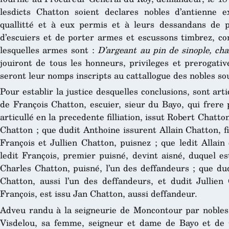
lesdicts Chatton soient declares nobles d’antienne e
quallitté et à eux permis et à leurs dessandans de p
d’escuiers et de porter armes et escussons timbrez, co
lesquelles armes sont :
D’argeant au pin de sinople, ch
jouiront de tous les honneurs, privileges et prerogati
seront leur nomps inscripts au cattallogue des nobles s
Pour establir la justice desquelles conclusions, sont art
de François Chatton, escuier, sieur du Bayo, qui frere
articullé en la precedente filliation, issut Robert Chatt
Chatton ; que dudit Anthoine issurent Allain Chatton, fil
François et Jullien Chatton, puisnez ; que ledit Allain
ledit François, premier puisné, devint aisné, duquel es
Charles Chatton, puisné, l’un des deffandeurs ; que dud
Chatton, aussi l’un des deffandeurs, et dudit Jullien 
François, est issu Jan Chatton, aussi deffandeur.
Adveu randu à la seigneurie de Moncontour par nobles
Visdelou, sa femme, seigneur et dame de Bayo et de Q