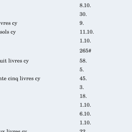
8.10.
30.
vres cy
9.
sols cy
11.10.
1.10.
265#
it livres cy
58.
5.
e cinq livres cy
45.
3.
18.
1.10.
6.10.
1.10.
x livres cy
22.