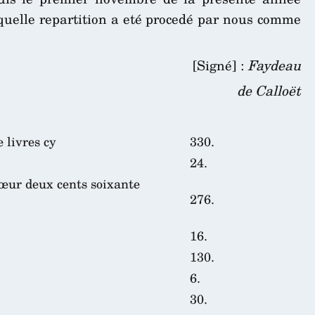
uelle repartition a eté procedé par nous comme
[Signé] :
Faydeau
de Calloët
 livres cy
330.
24.
sœur deux cents soixante
276.
16.
130.
6.
30.