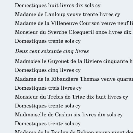
Domestiques huit livres dix sols cy
Madame de Lanloup veuve trente livres cy
Madame de la Villeneuve Courson veuve neuf li
Monsieur du Sverche Closqueril onze livres dix 
Domestiques trente sols cy
Deux cent soixante cinq livres
Madmoiselle Guyoüet de la Riviere cinquante hu
Domestiques cinq livres cy
Madame de la Ribaudiere Thomas veuve quarant
Domestiques trois livres cy
Monsieur du Trebis de Triac dix huit livres cy
Domestiques trente sols cy
Madmoiselle de Caslan six livres dix sols cy
Domestiques trente sols cy
Madame de la Boulay de Robien veuve vingt deu