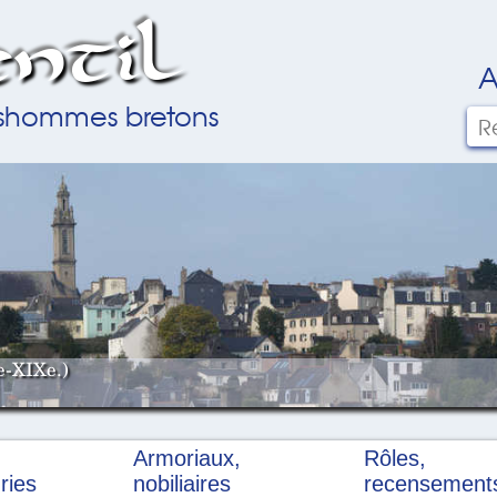
ntil
A
ilshommes bretons
e-XIXe.)
Armoriaux,
Rôles,
ries
nobiliaires
recensement