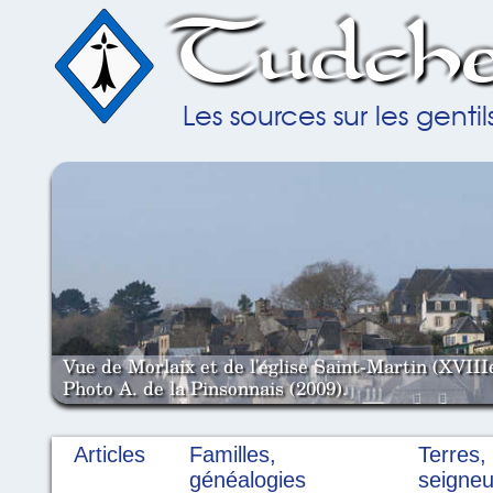
Tudche
Les sources sur les gent
Vue de Morlaix et de l'église Saint-Martin (XVIII
Photo A. de la Pinsonnais (2009).
Articles
Familles,
Terres,
généalogies
seigneu