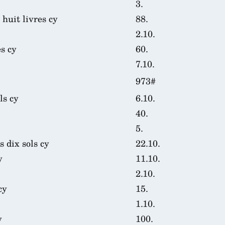
3.
huit livres cy
88.
2.10.
s cy
60.
7.10.
973#
ls cy
6.10.
40.
5.
 dix sols cy
22.10.
y
11.10.
2.10.
cy
15.
1.10.
y
100.