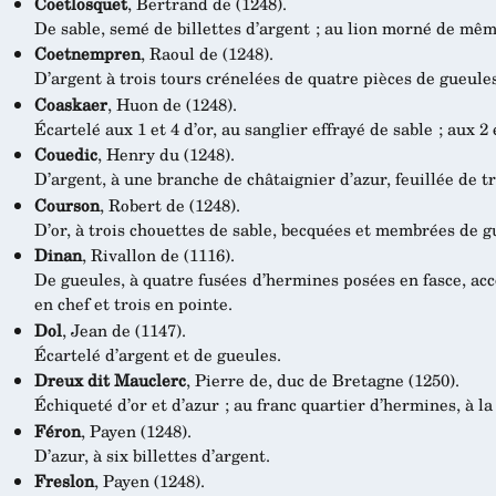
Coetlosquet
, Bertrand de (1248).
De sable, semé de billettes d’argent ; au lion morné de mêm
Coetnempren
, Raoul de (1248).
D’argent à trois tours crénelées de quatre pièces de gueules
Coaskaer
, Huon de (1248).
Écartelé aux 1 et 4 d’or, au sanglier effrayé de sable ; aux 2 
Couedic
, Henry du (1248).
D’argent, à une branche de châtaignier d’azur, feuillée de tr
Courson
, Robert de (1248).
D’or, à trois chouettes de sable, becquées et membrées de g
Dinan
, Rivallon de (1116).
De gueules, à quatre fusées d’hermines posées en fasce, a
en chef et trois en pointe.
Dol
, Jean de (1147).
Écartelé d’argent et de gueules.
Dreux dit Mauclerc
, Pierre de, duc de Bretagne (1250).
Échiqueté d’or et d’azur ; au franc quartier d’hermines, à l
Féron
, Payen (1248).
D’azur, à six billettes d’argent.
Freslon
, Payen (1248).