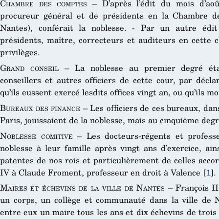
Chambre des comptes
– D’après l’édit du mois d’aoû
procureur général et de présidents en la Chambre d
Nantes), conférait la noblesse. - Par un autre éd
présidents, maître, correcteurs et auditeurs en cette
privilèges.
Grand conseil
– La noblesse au premier degré étai
conseillers et autres officiers de cette cour, par décl
qu’ils eussent exercé lesdits offices vingt an, ou qu’ils 
Bureaux des finance
– Les officiers de ces bureaux, dans
Paris, jouissaient de la noblesse, mais au cinquième deg
Noblesse comitive
– Les docteurs-régents et professe
noblesse à leur famille après vingt ans d’exercice, ains
patentes de nos rois et particulièrement de celles acc
IV à Claude Froment, professeur en droit à Valence
[
1
]
.
Maires et échevins de la ville de Nantes
– François II
un corps, un collège et communauté dans la ville de Na
entre eux un maire tous les ans et dix échevins de trois 