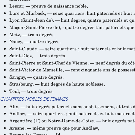
Lescar, — preuve de naissance noble,
Lure et Murback, — seize quartiers, huit paternels et huit 
Lyon (Saint-Jean de), — huit degrés, quatre paternels et qu
Maçon (Saint-Pierre de), - quatre degrés tant paternels que
Metz, — trois degrés,
Nancy, — quatre degrés,
Saint-Claude, — seize quartiers ; huit paternels et huit ma
Saint-Diez, — trois degrés,
Saint-Pierre et Saint-Chef de Vienne, — neuf degrés du côt
Saint-Victor de Marseille, — cent cinquante ans de possess
Savigny, — quatre degrés,
Strasbourg, — huit degrés de haute noblesse,
Toul, — trois degrés.
CHAPITRES NOBLES DE FEMMES
Alix, — huit degrés paternels sans anoblissement, et trois 
Andlaw, — seize quartiers ; huit paternels et huit maternel
Argentière (L’) ou Notre-Dame-de-Coize, — huit degrés pate
Avesne, — même preuve que pour Andlaw,
Baume-les-Dames, — Id.,