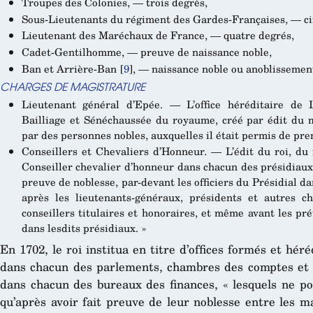
Troupes des Colonies, — trois degrés,
Sous-Lieutenants du régiment des Gardes-Françaises, — ci
Lieutenant des Maréchaux de France, — quatre degrés,
Cadet-Gentilhomme, — preuve de naissance noble,
Ban et Arrière-Ban
[
9
]
, — naissance noble ou anoblissemen
CHARGES DE MAGISTRATURE
Lieutenant général d’Epée. — L’office héréditaire de 
Bailliage et Sénéchaussée du royaume, créé par édit du m
par des personnes nobles, auxquelles il était permis de pren
Conseillers et Chevaliers d’Honneur. — L’édit du roi, du
Conseiller chevalier d’honneur dans chacun des présidiaux
preuve de noblesse, par-devant les officiers du Présidial d
après les lieutenants-généraux, présidents et autres c
conseillers titulaires et honoraires, et même avant les pr
dans lesdits présidiaux. »
En 1702, le roi institua en titre d’offices formés et hér
dans chacun des parlements, chambres des comptes et 
dans chacun des bureaux des finances, « lesquels ne po
qu’après avoir fait preuve de leur noblesse entre les m