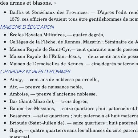
des armes et blasons. »
Baillis et Sénéchaux des Provinces. — D’après l’édit ren
1579, ces officiers devaient tous être gentilshommes de nom
MAISONS D’ÉDUCATION
Écoles Royales Militaires, — quatre degrés,
Collèges de la Flèche, de Rennes, Mazarin ; Séminaire de 
Maison Royale de Saint-Cyr,— cent quarante ans de possess
Maison Royale de l’Enfant-Jésus, — deux cents ans de poss
Maison de Demoiselles de Rennes, — cinq degrés paternels
CHAPITRES NOBLES D’HOMMES
Ainay, — cent ans de noblesse paternelle,
Aix, — preuve de naissance noble,
Amboise, — preuve d’ancienne noblesse,
Bar (Saint-Maxe de), — trois degrés,
Baume-les-Messians, — seize quartiers ; huit paternels et 
Besançon, —seize quartiers ; huit paternels et huit materne
Brioude (Saint-Julien de), — seize quartiers ; huit paternel
Gigny, — quatre quartiers sans les alliances du côté paterne
maternel,