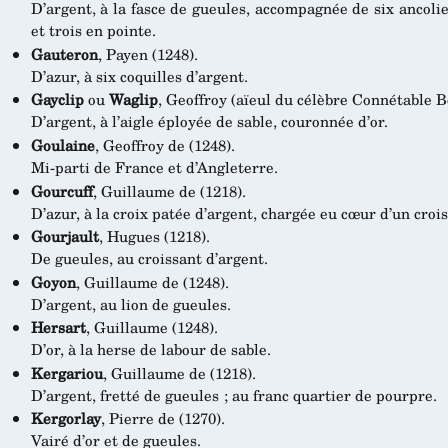
D’argent, à la fasce de gueules, accompagnée de six ancolies
et trois en pointe.
Gauteron
, Payen (1248).
D’azur, à six coquilles d’argent.
Gayclip
ou
Waglip
, Geoffroy (aïeul du célèbre Connétable B
D’argent, à l’aigle éployée de sable, couronnée d’or.
Goulaine
, Geoffroy de (1248).
Mi-parti de France et d’Angleterre.
Gourcuff
, Guillaume de (1218).
D’azur, à la croix patée d’argent, chargée eu cœur d’un croi
Gourjault
, Hugues (1218).
De gueules, au croissant d’argent.
Goyon
, Guillaume de (1248).
D’argent, au lion de gueules.
Hersart
, Guillaume (1248).
D’or, à la herse de labour de sable.
Kergariou
, Guillaume de (1218).
D’argent, fretté de gueules ; au franc quartier de pourpre.
Kergorlay
, Pierre de (1270).
Vairé d’or et de gueules.