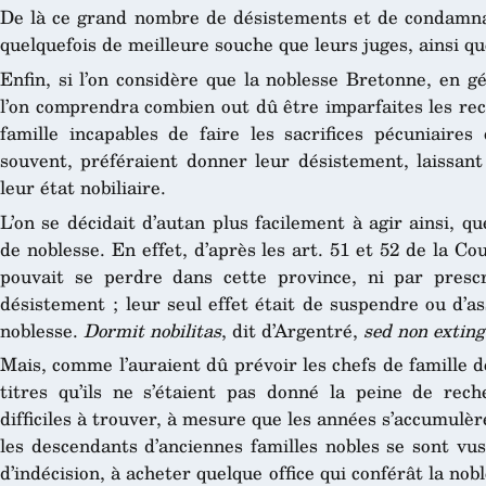
De là ce grand nombre de désistements et de condamn
quelquefois de meilleure souche que leurs juges, ainsi q
Enfin, si l’on considère que la noblesse Bretonne, en g
l’on comprendra combien out dû être imparfaites les re
famille incapables de faire les sacrifices pécuniaires 
souvent, préféraient donner leur désistement, laissant 
leur état nobiliaire.
L’on se décidait d’autan plus facilement à agir ainsi, qu
de noblesse. En effet, d’après les art. 51 et 52 de la C
pouvait se perdre dans cette province, ni par prescr
désistement ; leur seul effet était de suspendre ou d’ass
noblesse.
Dormit nobilitas
, dit d’Argentré,
sed non exting
Mais, comme l’auraient dû prévoir les chefs de famille dé
titres qu’ils ne s’étaient pas donné la peine de rec
difficiles à trouver, à mesure que les années s’accumulèr
les descendants d’anciennes familles nobles se sont vus
d’indécision, à acheter quelque office qui conférât la nob