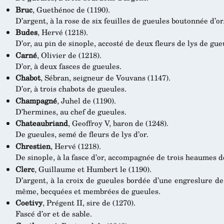
Bruc
, Guethénoc de (1190).
D’argent, à la rose de six feuilles de gueules boutonnée d’or
Budes
, Hervé (1218).
D’or, au pin de sinople, accosté de deux fleurs de lys de gue
Carné
, Olivier de (1218).
D’or, à deux fasces de gueules.
Chabot
, Sébran, seigneur de Vouvans (1147).
D’or, à trois chabots de gueules.
Champagné
, Juhel de (1190).
D’hermines, au chef de gueules.
Chateaubriand
, Geoffroy V, baron de (1248).
De gueules, semé de fleurs de lys d’or.
Chrestien
, Hervé (1218).
De sinople, à la fasce d’or, accompagnée de trois heaumes d
Clerc
, Guillaume et Humbert le (1190).
D’argent, à la croix de gueules bordée d’une engreslure de
même, becquées et membrées de gueules.
Coetivy
, Prégent II, sire de (1270).
Fascé d’or et de sable.