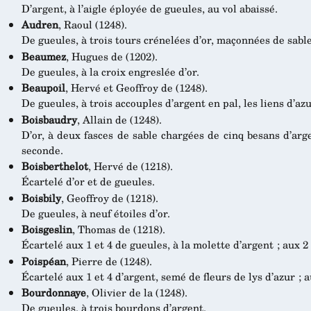
D’argent, à l’aigle éployée de gueules, au vol abaissé.
Audren
, Raoul (1248).
De gueules, à trois tours crénelées d’or, maçonnées de sable
Beaumez
, Hugues de (1202).
De gueules, à la croix engreslée d’or.
Beaupoil
, Hervé et Geoffroy de (1248).
De gueules, à trois accouples d’argent en pal, les liens d’az
Boisbaudry
, Allain de (1248).
D’or, à deux fasces de sable chargées de cinq besans d’arge
seconde.
Boisberthelot
, Hervé de (1218).
Écartelé d’or et de gueules.
Boisbily
, Geoffroy de (1218).
De gueules, à neuf étoiles d’or.
Boisgeslin
, Thomas de (1218).
Écartelé aux 1 et 4 de gueules, à la molette d’argent ; aux 2 
Poispéan
, Pierre de (1248).
Écartelé aux 1 et 4 d’argent, semé de fleurs de lys d’azur ; a
Bourdonnaye
, Olivier de la (1248).
De gueules, à trois bourdons d’argent.