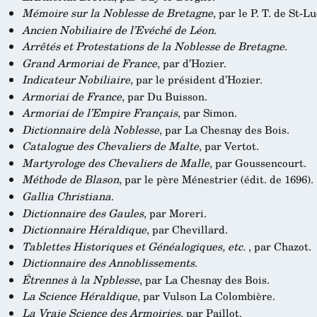
Mémoire sur la Noblesse de Bretagne
, par le P. T. de St-Lu
Ancien Nobiliaire de l’Evéché de Léon
.
Arrêtés et Protestations de la Noblesse de Bretagne
.
Grand Armoriai de France
, par d’Hozier.
Indicateur Nobiliaire
, par le président d’Hozier.
Armoriai de France
, par Du Buisson.
Armoriai de l’Empire Français
, par Simon.
Dictionnaire delà Noblesse
, par La Chesnay des Bois.
Catalogue des Chevaliers de Malte
, par Vertot.
Martyrologe des Chevaliers de Malle
, par Goussencourt.
Méthode de Blason
, par le père Ménestrier (édit. de 1696).
Gallia Christiana
.
Dictionnaire des Gaules
, par Moreri.
Dictionnaire Héraldique
, par Chevillard.
Tablettes Historiques et Généalogiques, etc.
, par Chazot.
Dictionnaire des Annoblissements
.
Étrennes à la Npblesse
, par La Chesnay des Bois.
La Science Héraldique
, par Vulson La Colombière.
La Vraie Science des Armoiries
, par Paillot.