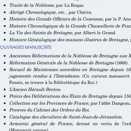
Traité de la Noblesse
, par La Roque.
Abrégé Chronologique, etc.
, par Chérin.
Histoire des Grands Officiers de la Couronne
, par le P. An
Histoire Chronologique de la Grande Chancellerie de Fra
La Vie des Saints de Bretagne
, par Albert le Grand.
Histoire Généalogique des maisons illustres de Bretagne
,
OUVRAGES MANUSCRITS
Anciennes Réformations de la Noblesse de Bretagne aux 
Réformation Générale de la Noblesse de Bretagne
(1668).
Recueil de Maintenues accordées en Bretagne depuis 166
jugements rendus à l’Intendance
. (Ce curieux manuscrit
Fossés, se trouve à la Bibliothèque du Roi.)
L’Ancien Hérault Breton
.
Précis des Délibérations des États de Bretagne depuis 15
Collection sur les Provinces de France
, par l’abbé Dangeau.
Preuves du Cabinet des Ordres du Roi
.
Catalogue des chevaliers de Saint-Jean-de-Jérusalem
.
Armoriai général de France
, dressé en vertu de l’o
(Manuscrit unique).