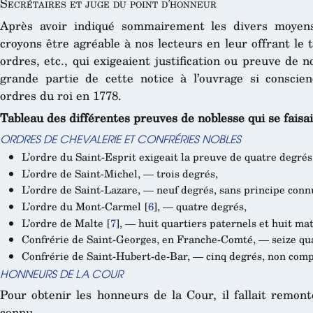
Secrétaires et juge du point d’honneur
Après avoir indiqué sommairement les divers moyens
croyons être agréable à nos lecteurs en leur offrant le t
ordres, etc., qui exigeaient justification ou preuve de
grande partie de cette notice à l’ouvrage si conscie
ordres du roi en 1778.
Tableau des différentes preuves de noblesse qui se faisa
ORDRES DE CHEVALERIE ET CONFRÉRIES NOBLES
L’ordre du Saint-Esprit exigeait la preuve de quatre degrés
L’ordre de Saint-Michel, — trois degrés,
L’ordre de Saint-Lazare, — neuf degrés, sans principe conn
L’ordre du Mont-Carmel
[
6
]
, — quatre degrés,
L’ordre de Malte
[
7
]
, — huit quartiers paternels et huit ma
Confrérie de Saint-Georges, en Franche-Comté, — seize qua
Confrérie de Saint-Hubert-de-Bar, — cinq degrés, non compr
HONNEURS DE LA COUR
Pour obtenir les honneurs de la Cour, il fallait remon
connu.