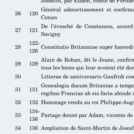
Josselin, par Eudon, comte de Porhoe
Général admortissement et confirma
26
120
Conan
De l’évesché de Constances, accord
27
121
Savigny
122-
28
Constitutio Britanniae super haeredit
126
Alain de Rohan, dit le Jeune, confir
29
129
tous les biens qui leur avoient été do
30
Litterae de anniversario Gaufridi co
Genealogia ducum Britaniae a tempore
31
131
regibus Franciae ab eis facta abinde s
32
132
Hommage rendu au roi Philippe-Augu
134-
33
Partage donné par Adam, vicomte de M
136
34
136
Ampliation de Saint-Martin de Joscel