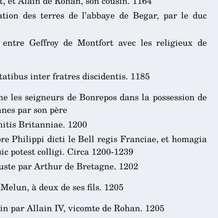
t, et Alain de Rohan, son cousin. 1164
tion des terres de l’abbaye de Begar, par le duc
 entre Geffroy de Montfort avec les religieux de
atibus inter fratres discidentis. 1185
me les seigneurs de Bonrepos dans la possession de
nnes par son père
mitis Britanniae. 1200
 Philippi dicti le Bell regis Franciae, et homagia
ic potest colligi. Circa 1200-1239
ste par Arthur de Bretagne. 1202
elun, à deux de ses fils. 1205
in par Allain IV, vicomte de Rohan. 1205