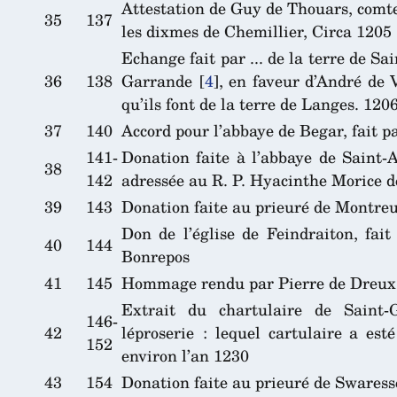
Attestation de Guy de Thouars, comte
35
137
les dixmes de Chemillier, Circa 1205
Echange fait par ... de la terre de Sai
36
138
Garrande
[
4
]
, en faveur d’André de 
qu’ils font de la terre de Langes. 120
37
140
Accord pour l’abbaye de Begar, fait p
141-
Donation faite à l’abbaye de Saint-
38
142
adressée au R. P. Hyacinthe Morice 
39
143
Donation faite au prieuré de Montre
Don de l’église de Feindraiton, fai
40
144
Bonrepos
41
145
Hommage rendu par Pierre de Dreux,
Extrait du chartulaire de Saint-
146-
42
léproserie : lequel cartulaire a es
152
environ l’an 1230
43
154
Donation faite au prieuré de Swaresse