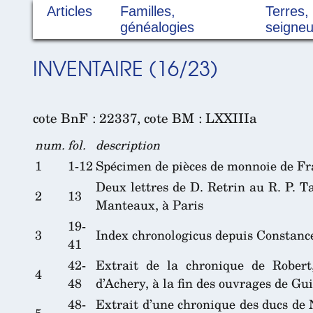
Articles
Familles,
Terres,
généalogies
seigneu
INVENTAIRE (16/23)
cote BnF : 22337, cote BM : LXXIIIa
num.
fol.
description
1
1-12
Spécimen de pièces de monnoie de Fran
Deux lettres de D. Retrin au R. P. T
2
13
Manteaux, à Paris
19-
3
Index chronologicus depuis Constanc
41
42-
Extrait de la chronique de Rober
4
48
d’Achery, à la fin des ouvrages de Gu
48-
Extrait d’une chronique des ducs de
5