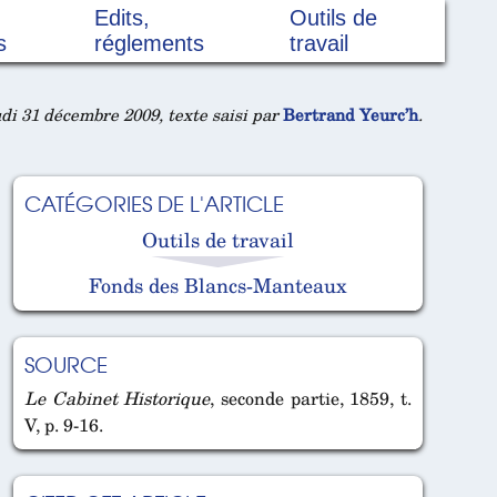
Edits,
Outils de
s
réglements
travail
di 31 décembre 2009, texte saisi par
Bertrand Yeurc’h
.
CATÉGORIES DE L'ARTICLE
Outils de travail
Fonds des Blancs-Manteaux
SOURCE
Le Cabinet Historique
, seconde partie, 1859, t.
V, p. 9-16.