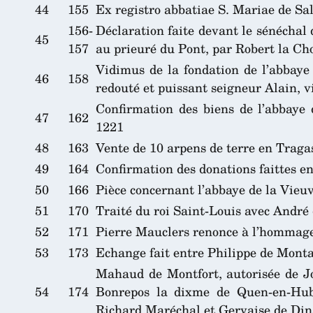
44
155
Ex registro abbatiae S. Mariae de Sal
156-
Déclaration faite devant le sénéchal 
45
157
au prieuré du Pont, par Robert la Cho
Vidimus de la fondation de l’abbaye
46
158
redouté et puissant seigneur Alain, 
Confirmation des biens de l’abbaye 
47
162
1221
48
163
Vente de 10 arpens de terre en Traga
49
164
Confirmation des donations faittes en
50
166
Pièce concernant l’abbaye de la Vieuv
51
170
Traité du roi Saint-Louis avec André 
52
171
Pierre Mauclers renonce à l’hommage f
53
173
Echange fait entre Philippe de Monta
Mahaud de Montfort, autorisée de Jo
54
174
Bonrepos la dixme de Quen-en-Hub
Richard Maréchal et Gervaise de Din