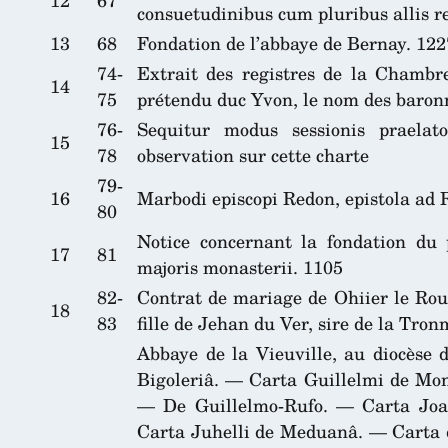
consuetudinibus cum pluribus allis r
13
68
Fondation de l’abbaye de Bernay. 122
74-
Extrait des registres de la Chambr
14
75
prétendu duc Yvon, le nom des baronn
76-
Sequitur modus sessionis praela
15
78
observation sur cette charte
79-
16
Marbodi episcopi Redon, epistola ad
80
Notice concernant la fondation du p
17
81
majoris monasterii. 1105
82-
Contrat de mariage de Ohiier le Rous
18
83
fille de Jehan du Ver, sire de la Tron
Abbaye de la Vieuville, au diocèse 
Bigoleriâ. — Carta Guillelmi de Mon
— De Guillelmo-Rufo. — Carta Joan
Carta Juhelli de Meduanâ. — Carta d