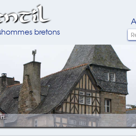
ntil
A
ilshommes bretons
rt.