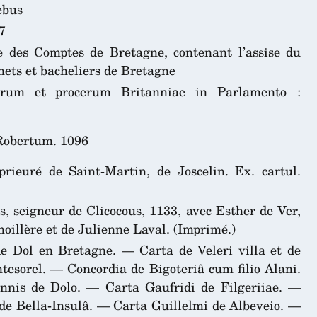
ebus
7
e des Comptes de Bretagne, contenant l’assise du
ets et bacheliers de Bretagne
torum et procerum Britanniae in Parlamento :
 Robertum. 1096
rieuré de Saint-Martin, de Joscelin. Ex. cartul.
, seigneur de Clicocous, 1133, avec Esther de Ver,
moillère et de Julienne Laval. (Imprimé.)
de Dol en Bretagne. — Carta de Veleri villa et de
tesorel. — Concordia de Bigoteriâ cum filio Alani.
nis de Dolo. — Carta Gaufridi de Filgeriiae. —
e Bella-Insulâ. — Carta Guillelmi de Albeveio. —