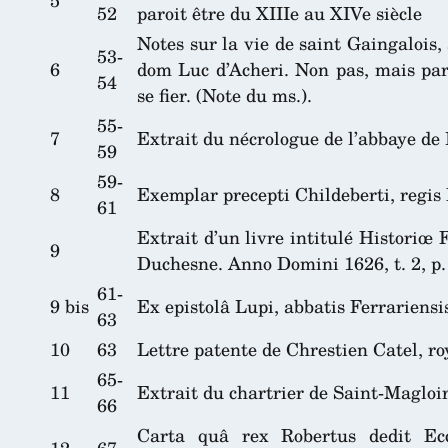
52
paroit être du XIIIe au XIVe siècle
Notes sur la vie de saint Gaingalois
53-
6
dom Luc d’Acheri. Non pas, mais par
54
se fier. (Note du ms.).
55-
7
Extrait du nécrologue de l’abbaye d
59
59-
8
Exemplar precepti Childeberti, regis
61
Extrait d’un livre intitulé Historiœ
9
Duchesne. Anno Domini 1626, t. 2, p. 
61-
9 bis
Ex epistolâ Lupi, abbatis Ferrariensis
63
10
63
Lettre patente de Chrestien Catel, r
65-
11
Extrait du chartrier de Saint-Magloi
66
Carta quâ rex Robertus dedit Eccl
12
67