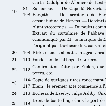
Carta Radulphi de Albineio de Lostr
84-
Zachariae. — De Capellâ Nozariae
19
108
Borgoth. — De forestagio de Bor
consuetudine de Harens. — De vineis
Alani vicecomitis. — De multis doni
Extrait du cartulaire de l’abbay
communiqué par M. le marquis de Mol
l’original par Duchesne fils, conseill
20
108
Kirkstedensis abbatia, in agro Linco
21
110
Fondation de l’abbaye de Luzerne
Confirmation faite par Eudon, duc
22
112
terres, etc.
114-
Copie de quelques titres concernant 
23
117
Blein : le premier acte commencé à l
24
118
Ecclesia de Esseby, vulgo Ashby. Cir
Droit de bouteillage dans le port d
25
119