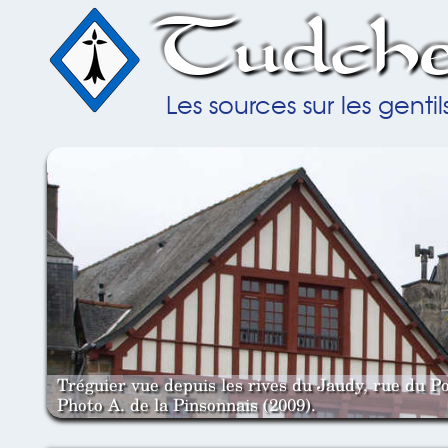
Tudche
Les sources sur les gent
Tréguier vue depuis les rives du Jaudy, rue du Po
Photo A. de la Pinsonnais (2009).