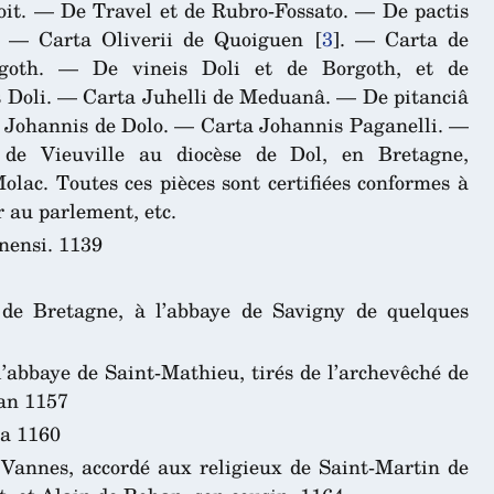
oit. — De Travel et de Rubro-Fossato. — De pactis
. — Carta Oliverii de Quoiguen
[
3
]
. — Carta de
goth. — De vineis Doli et de Borgoth, et de
 Doli. — Carta Juhelli de Meduanâ. — De pitanciâ
s Johannis de Dolo. — Carta Johannis Paganelli. —
e de Vieuville au diocèse de Dol, en Bretagne,
ac. Toutes ces pièces sont certifiées conformes à
er au parlement, etc.
lnensi. 1139
 de Bretagne, à l’abbaye de Savigny de quelques
l’abbaye de Saint-Mathieu, tirés de l’archevêché de
’an 1157
ca 1160
e Vannes, accordé aux religieux de Saint-Martin de