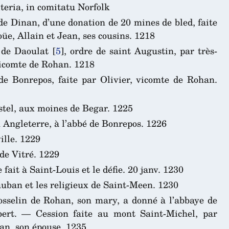
teria, in comitatu Norfolk
de Dinan, d’une donation de 20 mines de bled, faite
üe, Allain et Jean, ses cousins. 1218
 de Daoulat
[
5
]
, ordre de saint Augustin, par très-
vicomte de Rohan. 1218
de Bonrepos, faite par Olivier, vicomte de Rohan.
stel, aux moines de Begar. 1225
 Angleterre, à l’abbé de Bonrepos. 1226
ille. 1229
de Vitré. 1229
ait à Saint-Louis et le défie. 20 janv. 1230
uban et les religieux de Saint-Meen. 1230
sselin de Rohan, son mary, a donné à l’abbaye de
ert. — Cession faite au mont Saint-Michel, par
an, son épouse. 1235