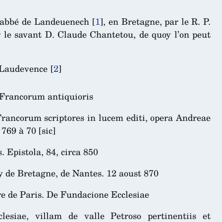
, abbé de Landeuenech
[
1
]
, en Bretagne, par le R. P.
 le savant D. Claude Chantetou, de quoy l’on peut
e Laudevence
[
2
]
 Francorum antiquioris
 Francorum scriptores in lucem editi, opera Andreae
769 à 70 [sic]
. Epistola, 84, circa 850
oy de Bretagne, de Nantes. 12 aoust 870
re de Paris. De Fundacione Ecclesiae
esiae, villam de valle Petroso pertinentiis et