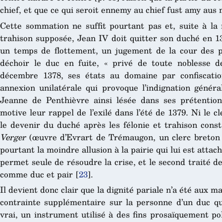
chief, et que ce qui seroit ennemy au chief fust amy au
Cette sommation ne suffit pourtant pas et, suite à la
trahison supposée, Jean IV doit quitter son duché en 13
un temps de flottement, un jugement de la cour des p
déchoir le duc en fuite, « privé de toute noblesse d
décembre 1378, ses états au domaine par confiscati
annexion unilatérale qui provoque l’indignation généra
Jeanne de Penthièvre ainsi lésée dans ses prétention
motive leur rappel de l’exilé dans l’été de 1379. Ni le c
le devenir du duché après les félonie et trahison con
Verger
(œuvre d’Evrart de Trémaugon, un clerc breton d
pourtant la moindre allusion à la pairie qui lui est attac
permet seule de résoudre la crise, et le second traité 
comme duc et pair
[
23
]
.
Il devient donc clair que la dignité pariale n’a été aux 
contrainte supplémentaire sur la personne d’un duc qui
vrai, un instrument utilisé à des fins prosaïquement po