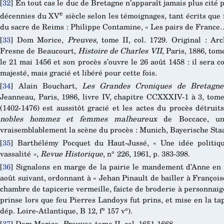
[
32
]
En tout cas le duc de Bretagne n’apparaît jamais plus cité 
e
décennies du XV
siècle selon les témoignages, tant écrits que
du sacre de Reims : Philippe Contamine, « Les pairs de France… 
[
33
]
Dom Morice,
Preuves
, tome II, col. 1729. Original : Ar
Fresne de Beaucourt,
Histoire de Charles VII
, Paris, 1886, tom
le 21 mai 1456 et son procès s’ouvre le 26 août 1458 : il sera 
majesté, mais gracié et libéré pour cette fois.
[
34
]
Alain Bouchart,
Les Grandes Croniques de Bretagne
Jeanneau, Paris, 1986, livre IV, chapitre CCXXXIV-1 à 3, tom
(1402-1476) est aussitôt gracié et les actes du procès détrui
nobles hommez et femmes malheureux
de Boccace, une
vraisemblablement la scène du procès : Munich, Bayerische Staats
[
35
]
Barthélémy Pocquet du Haut-Jussé, « Une idée politique
vassalité »,
Revue Historique
, n° 226, 1961, p. 383-398.
[
36
]
Signalons en marge de la pairie le mandement d’Anne en da
août suivant, ordonnant à « Jehan Pinault de bailler à Franço
chambre de tapicerie vermeille, faicte de broderie à personnaige
prinse lors que feu Pierres Landoys fut prins, et mise en la ta
dép. Loire-Atlantique, B 12, f° 157 v°).
[
37
]
Dom Morice,
Preuves
, tome II, col. 1651-1668.