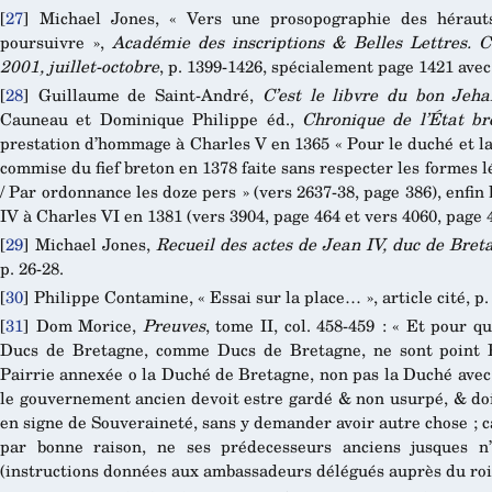
[
27
]
Michael Jones, « Vers une prosopographie des héraut
poursuivre »,
Académie des inscriptions & Belles Lettres. 
2001, juillet-octobre
, p. 1399-1426, spécialement page 1421 avec
[
28
]
Guillaume de Saint-André,
C’est le libvre du bon Jeh
Cauneau et Dominique Philippe éd.,
Chronique de l’État br
prestation d’hommage à Charles V en 1365 « Pour le duché et la p
commise du fief breton en 1378 faite sans respecter les formes lé
/ Par ordonnance les doze pers » (vers 2637-38, page 386), enfi
IV à Charles VI en 1381 (vers 3904, page 464 et vers 4060, page 
[
29
]
Michael Jones,
Recueil des actes de Jean IV, duc de Bret
p. 26-28.
[
30
]
Philippe Contamine, « Essai sur la place… », article cité, p.
[
31
]
Dom Morice,
Preuves
, tome II, col. 458-459 : « Et pour q
Ducs de Bretagne, comme Ducs de Bretagne, ne sont point P
Pairrie annexée o la Duché de Bretagne, non pas la Duché avec 
le gouvernement ancien devoit estre gardé & non usurpé, & doit
en signe de Souveraineté, sans y demander avoir autre chose ; c
par bonne raison, ne ses prédecesseurs anciens jusques n
(instructions données aux ambassadeurs délégués auprès du roi