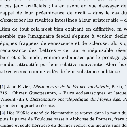
à ces jeux artificiels ; ils en usent en vue d’essayer de
rappel de leur prééminence de droit – dans le cas du r
d’exacerber les rivalités intestines à leur aristocratie – 
Rien de tout cela n’est bien exaltant en définitive, ni v
semble que l’imaginaire féodal s’épuise à vouloir décl
épiques frappées de sénescence et de sclérose, alors q
renaissance des Lettres – cet autre inépuisable rése
bientôt à la mode, comme exhaussés par le prestige gar
rendus attractifs par leur relative nouveauté. Alors ba
titres creux, comme vidés de leur substance politique.
[
1
]
Jean Favier,
Dictionnaire de la France médiévale
, Paris, 
715 ; Olivier Guyotjeannin, « Pairs ecclésiastiques et laïq
Vincent (dir.),
Dictionnaire encyclopédique du Moyen Âge
, P
première approche récente.
[
2
]
Dès 1205 le duché de Normandie se trouve dans la main du r
puis la pairie de Toulouse passe à Alphonse de Poitiers, frère d
unique et seule héritière du dernier comte, qui mourra sans des