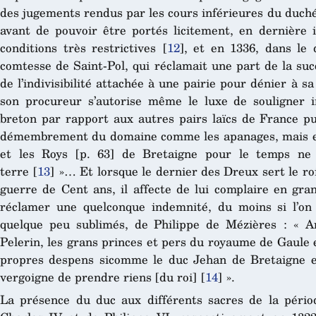
des jugements rendus par les cours inférieures du duch
avant de pouvoir être portés licitement, en dernière i
conditions très restrictives
[
12
]
, et en 1336, dans le 
comtesse de Saint-Pol, qui réclamait une part de la suc
de l’indivisibilité attachée à une pairie pour dénier à s
son procureur s’autorise même le luxe de souligner 
breton par rapport aux autres pairs laïcs de France pu
démembrement du domaine comme les apanages, mais es
et les Roys [p. 63] de Bretaigne pour le temps ne 
terre
[
13
]
»… Et lorsque le dernier des Dreux sert le ro
guerre de Cent ans, il affecte de lui complaire en gran
réclamer une quelconque indemnité, du moins si l’on v
quelque peu sublimés, de Philippe de Mézières : « 
Pelerin, les grans princes et pers du royaume de Gaule e
propres despens sicomme le duc Jehan de Bretaigne et
vergoigne de prendre riens [du roi]
[
14
]
».
La présence du duc aux différents sacres de la pério