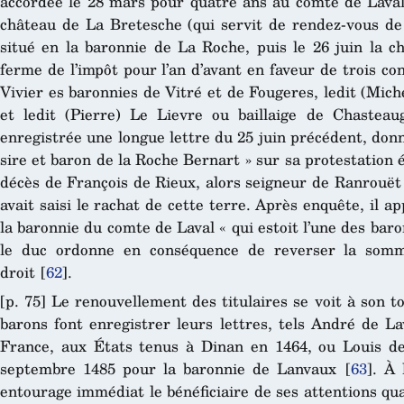
accordée le 28 mars pour quatre ans au comte de Laval
château de La Bretesche (qui servit de rendez-vous de
situé en la baronnie de La Roche, puis le 26 juin la c
ferme de l’impôt pour l’an d’avant en faveur de trois con
Vivier es baronnies
de Vitré et de Fougeres, ledit (Mich
et ledit (Pierre) Le
Lievre ou baillaige de Chasteau
enregistrée une longue lettre du 25 juin précédent, donn
sire et baron de la Roche Bernart » sur sa protestation
décès de François de Rieux, alors seigneur de Ranrouët
avait saisi le rachat de cette terre. Après enquête, il a
la baronnie du comte de Laval « qui estoit l’une des bar
le duc ordonne en conséquence de reverser la somm
droit
[
62
]
.
[p. 75] Le renouvellement des titulaires se voit à son 
barons font enregistrer leurs lettres, tels André de L
France, aux États tenus à Dinan en 1464, ou Louis 
septembre 1485 pour la baronnie de Lanvaux
[
63
]
. À 
entourage immédiat le bénéficiaire de ses attentions quand