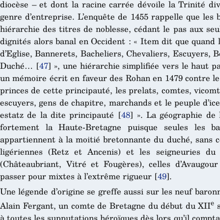
diocèse – et dont la racine carrée dévoile la Trinité di
genre d’entreprise. L’enquête de 1455 rappelle que les 
hiérarchie des titres de noblesse, cédant le pas aux se
dignités alors banal en Occident : « Item dit que quand 
d’Eglise, Bannerets, Bacheliers, Chevaliers, Escuyers,
Duché…
[
47
]
», une hiérarchie simplifiée vers le haut 
un mémoire écrit en faveur des Rohan en 1479 contre le 
princes de cette principauté, les prelats, comtes, vicomt
escuyers, gens de chapitre,
marchands et le peuple d’ice
estatz de la dite principauté
[
48
]
». La géographie de l
fortement la Haute-Bretagne puisque seules les 
appartiennent à la moitié bretonnante du duché, sans c
ligériennes (Retz et Ancenis) et les seigneuries du
(Châteaubriant, Vitré et Fougères), celles d’Avaugo
passer pour mixtes à l’extrême rigueur
[
49
]
.
Une légende d’origine se greffe aussi sur les neuf baronn
e
Alain Fergant, un comte de Bretagne du début du XII
s
à toutes les supputations héroïques dès lors qu’il comp