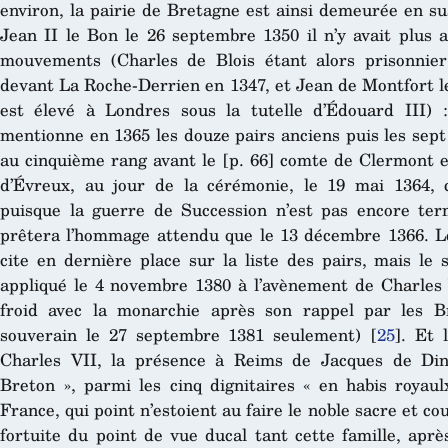
environ, la pairie de Bretagne est ainsi demeurée en su
Jean II le Bon le 26 septembre 1350 il n’y avait plus 
mouvements (Charles de Blois étant alors prisonnier
devant La Roche-Derrien en 1347, et Jean de Montfort l
est élevé à Londres sous la tutelle d’Édouard III) : 
mentionne en 1365 les douze pairs anciens puis les sep
au cinquième rang avant le [p. 66] comte de Clermont e
d’Évreux, au jour de la cérémonie, le 19 mai 1364,
puisque la guerre de Succession n’est pas encore ter
prêtera l’hommage attendu que le 13 décembre 1366. 
cite en dernière place sur la liste des pairs, mais le 
appliqué le 4 novembre 1380 à l’avènement de Charles V
froid avec la monarchie après son rappel par les 
souverain le 27 septembre 1381 seulement)
[
25
]
. Et 
Charles VII, la présence à Reims de Jacques de Din
Breton », parmi les cinq dignitaires « en habis royaul
France, qui point n’estoient au faire le noble
sacre et co
fortuite du point de vue ducal tant cette famille, après