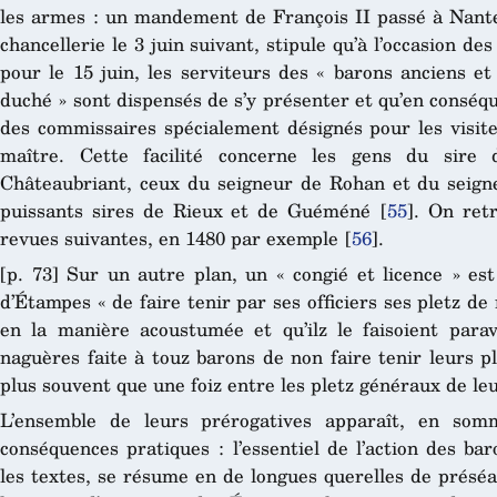
les armes : un mandement de François II passé à Nantes
chancellerie le 3 juin suivant, stipule qu’à l’occasion d
pour le 15 juin, les serviteurs des « barons anciens et
duché » sont dispensés de s’y présenter et qu’en conséq
des commissaires spécialement désignés pour les visite
maître. Cette facilité concerne les gens du sire
Châteaubriant, ceux du seigneur de Rohan et du seign
puissants sires de Rieux et de Guéméné
[
55
]
. On ret
revues suivantes, en 1480 par exemple
[
56
]
.
[p. 73] Sur un autre plan, un « congié et licence » es
d’Étampes « de faire tenir par ses officiers ses pletz de
en
la manière acoustumée et qu’ilz le faisoient para
naguères
faite à touz barons de non faire tenir leurs 
plus souvent
que une foiz entre les pletz généraux de le
L’ensemble de leurs prérogatives apparaît, en som
conséquences pratiques : l’essentiel de l’action des bar
les textes, se résume en de longues querelles de préséa