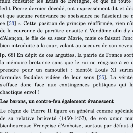
fallu consulter les États de Bretagne, et que de tout
ledit Pierre
dernier décédé, ont expressément dit et déc
et que aucune redevance ne obeissance ne faisoient ne n
ce
[
33
]
». Cette position de principe réaffirmée, rien n’i
de la couronne de paraître ensuite à Vendôme afin d’y 
d’Alençon, le fils de sa sœur Marie, mais ce faisant l’on
bien introduite à la cour, volant au secours de son neve
[p. 68] En dépit de ces arguties, la pairie de France sor
la mémoire bretonne sans que le roi ne réagisse à ce q
prendre pour un camouflet : bientôt Louis XI surim
formules féodales vidées de leur sens
[
35
]
. La vérit
s’efface donc face aux contingences politiques qui
chaotique envol !
Les barons, un contre-feu également évanescent
Le règne de Pierre II figure en général comme spéciale
de sa relative brièveté (1450-1457), de son union ma
bienheureuse Françoise d’Amboise, surtout par défaut d
er