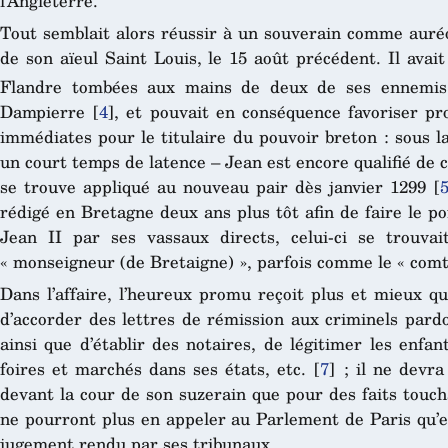
l’Angleterre.
Tout semblait alors réussir à un souverain comme auréo
de son aïeul Saint Louis, le 15 août précédent. Il avai
Flandre tombées aux mains de deux de ses ennemis 
Dampierre
[
4
]
, et pouvait en conséquence favoriser pr
immédiates pour le titulaire du pouvoir breton : sous l
un court temps de latence – Jean est encore qualifié de co
se trouve appliqué au nouveau pair dès janvier 1299
[
rédigé en Bretagne deux ans plus tôt afin de faire le poi
Jean II par ses vassaux directs, celui-ci se trouv
« monseigneur (de Bretaigne) », parfois comme le « comt
Dans l’affaire, l’heureux promu reçoit plus et mieux qu’
d’accorder des lettres de rémission aux criminels pard
ainsi que d’établir des notaires, de légitimer les enfa
foires et marchés dans ses états, etc.
[
7
]
; il ne devra 
devant la cour de son suzerain que pour des faits toucha
ne pourront plus en appeler au Parlement de Paris qu’e
jugement rendu par ses tribunaux.