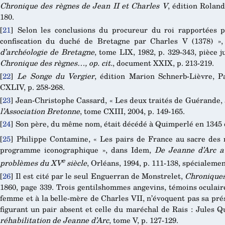
Chronique des règnes de Jean II et Charles V
, édition Roland
180.
[
21
]
Selon les conclusions du procureur du roi rapportées 
confiscation du duché de Bretagne par Charles V (1378) »
d’archéologie de Bretagne
, tome LIX, 1982, p. 329-343, pièce ju
Chronique des règnes…, op. cit.
, document XXIX, p. 213-219.
[
22
]
Le Songe du Vergier
, édition Marion Schnerb-Lièvre, Pa
CXLIV, p. 258-268.
[
23
]
Jean-Christophe Cassard, « Les deux traités de Guérande, 
l’Association Bretonne
, tome CXIII, 2004, p. 149-165.
[
24
]
Son père, du même nom, était décédé à Quimperlé en 1345 d
[
25
]
Philippe Contamine, « Les pairs de France au sacre des 
programme iconographique », dans Idem,
De Jeanne d’Arc au
e
problèmes du XV
siècle
, Orléans, 1994, p. 111-138, spécialemen
[
26
]
Il est cité par le seul Enguerran de Monstrelet,
Chronique
1860, page 339. Trois gentilshommes angevins, témoins oculair
femme et à la belle-mère de Charles VII, n’évoquent pas sa pr
figurant un pair absent et celle du maréchal de Rais : Jules Q
réhabilitation de Jeanne d’Arc
, tome V, p. 127-129.