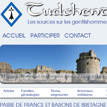
Tudchent
Les sources sur les gentilshomme
ACCUEIL
PARTICIPER
CONTACT
Tonquédec, forteresse des Coëtmen, rebâtie à partir de 1406 e
Photo A. de la Pinsonnais (2007).
Articles
Familles,
Terres,
Armoriaux,
généalogies
seigneuries
nobiliaires
PAIRIE DE FRANCE ET BARONS DE BRETAGNE :