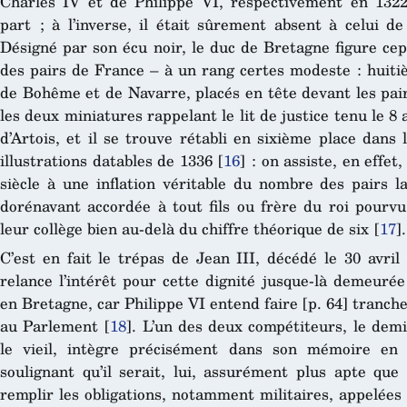
Charles IV et de Philippe VI, respectivement en 1322
part ; à l’inverse, il était sûrement absent à celui d
Désigné par son écu noir, le duc de Bretagne figure ce
des pairs de France – à un rang certes modeste : huiti
de Bohême et de Navarre, placés en tête devant les pai
les deux miniatures rappelant le lit de justice tenu le 8
d’Artois, et il se trouve rétabli en sixième place dans l
illustrations datables de 1336
[
16
]
: on assiste, en effet
siècle à une inflation véritable du nombre des pairs la
dorénavant accordée à tout fils ou frère du roi pourvu
leur collège bien au-delà du chiffre théorique de six
[
17
]
.
C’est en fait le trépas de Jean III, décédé le 30 avril
relance l’intérêt pour cette dignité jusque-là demeuré
en Bretagne, car Philippe VI entend faire [p. 64] tranche
au Parlement
[
18
]
. L’un des deux compétiteurs, le dem
le vieil, intègre précisément dans son mémoire en 
soulignant qu’il serait, lui, assurément plus apte que
remplir les obligations, notamment militaires, appelées p