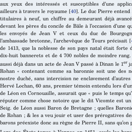
aux yeux des intéressés et susceptibles d’une appli
ailleurs à travers le royaume
[
40
]
. Le duc Pierre entend
titulaires à neuf, un chiffre au demeurant déjà avanc
devant les pères du concile de Bâle à l’occasion d’une q
les envoyés de Jean V et ceux du duc de Bourgogne
l’ambassade bretonne, l’archevêque de Tours précisait
[
de 1413, que la noblesse de son pays natal était forte 
dix-huit bannerets et de 4 700 nobles de moindre ran
er
aussi déjà dans un acte de Jean V passé à Dinan le 1
j
Rohan « contenant comme sa baronnie soit une des ne
nostre duché, sans intercision ne enclavement d’autres 
Hervé Lochan, 60 ans, premier témoin entendu lors d’un
de Léon en Cornouaille, assurait que « puis le temps qu’
réputer comme chose notoire que le dit Vicomte est un
Seig. de Léon aussi Baron de Bretagne ; quelles Baroni
de Rohan ; & les a veu jouir et user des prérogatives d
barons préexiste donc au règne de Pierre II, sans qu’on p
Lors des États tenus à Vannes en 1451, seuls les bar