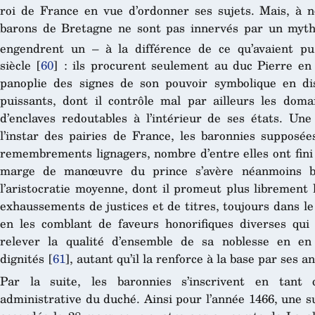
roi de France en vue d’ordonner ses sujets. Mais, à no
barons de Bretagne ne sont pas innervés par un mythe
engendrent un – à la différence de ce qu’avaient p
siècle
[
60
]
: ils procurent seulement au duc Pierre en 
panoplie des signes de son pouvoir symbolique en di
puissants, dont il contrôle mal par ailleurs les doma
d’enclaves redoutables à l’intérieur de ses états. Une
l’instar des pairies de France, les baronnies supposée
remembrements lignagers, nombre d’entre elles ont fini 
marge de manœuvre du prince s’avère néanmoins be
l’aristocratie moyenne, dont il promeut plus librement
exhaussements de justices et de titres, toujours dans le 
en les comblant de faveurs honorifiques diverses qui 
relever la qualité d’ensemble de sa noblesse en en 
dignités
[
61
]
, autant qu’il la renforce à la base par ses 
Par la suite, les baronnies s’inscrivent en tant
administrative du duché. Ainsi pour l’année 1466, une s