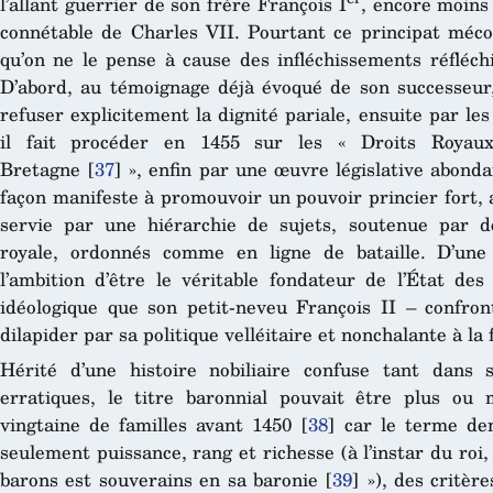
l’allant guerrier de son frère François I
, encore moins 
connétable de Charles VII. Pourtant ce principat méc
qu’on ne le pense à cause des infléchissements réfléchi
D’abord, au témoignage déjà évoqué de son successeur,
refuser explicitement la dignité pariale, ensuite par l
il fait procéder en 1455 sur les « Droits Royau
Bretagne
[
37
]
», enfin par une œuvre législative abonda
façon manifeste à promouvoir un pouvoir princier fort,
servie par une hiérarchie de sujets, soutenue par de
royale, ordonnés comme en ligne de bataille. D’une 
l’ambition d’être le véritable fondateur de l’État des
idéologique que son petit-neveu François II – confront
dilapider par sa politique velléitaire et nonchalante à la f
Hérité d’une histoire nobiliaire confuse tant dans
erratiques, le titre baronnial pouvait être plus ou
vingtaine de familles avant 1450
[
38
]
car le terme dem
seulement puissance, rang et richesse (à l’instar du roi
barons est souverains en sa baronie
[
39
]
»), des critère