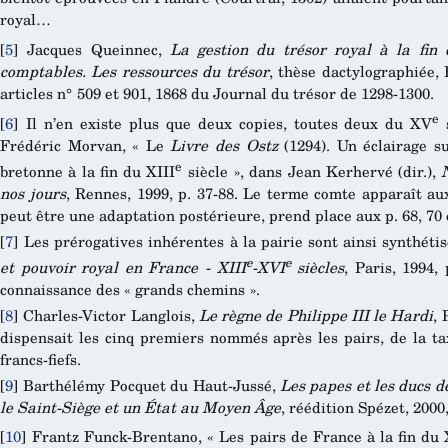
royal…
[
5
]
Jacques Queinnec,
La gestion du trésor royal à la fin 
comptables. Les ressources du trésor
, thèse dactylographiée, 
articles n° 509 et 901, 1868 du Journal du trésor de 1298-1300.
e
[
6
]
Il n’en existe plus que deux copies, toutes deux du XV
s
Frédéric Morvan, « Le
Livre des Ostz
(1294). Un éclairage s
e
bretonne à la fin du XIII
siècle », dans Jean Kerhervé (dir.),
nos jours
, Rennes, 1999, p. 37-88. Le terme comte apparaît aux 
peut être une adaptation postérieure, prend place aux p. 68, 70 
[
7
]
Les prérogatives inhérentes à la pairie sont ainsi synthét
e
e
et pouvoir royal en France - XIII
-XVI
siècles
, Paris, 1994,
connaissance des « grands chemins ».
[
8
]
Charles-Victor Langlois,
Le règne de Philippe III le Hardi
, 
dispensait les cinq premiers nommés après les pairs, de la ta
francs-fiefs.
[
9
]
Barthélémy Pocquet du Haut-Jussé,
Les papes et les ducs d
le Saint-Siège et un État au Moyen Âge
, réédition Spézet, 2000,
[
10
]
Frantz Funck-Brentano, « Les pairs de France à la fin du 