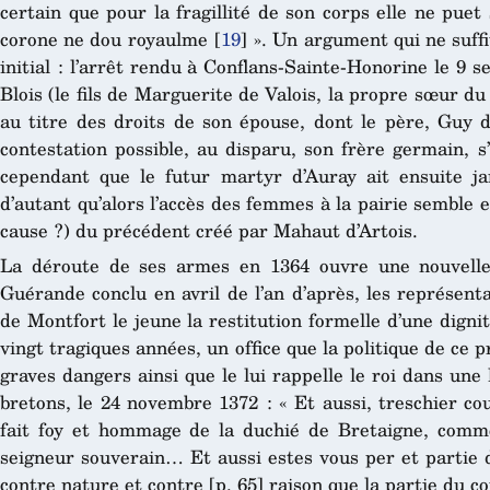
certain que pour la fragillité de son corps elle ne puet 
corone ne dou royaulme
[
19
]
». Un argument qui ne suffi
initial : l’arrêt rendu à Conflans-Sainte-Honorine le 9
Blois (le fils de Marguerite de Valois, la propre sœur 
au titre des droits de son épouse, dont le père, Guy d
contestation possible, au disparu, son frère germain, s’i
cependant que le futur martyr d’Auray ait ensuite jam
d’autant qu’alors l’accès des femmes à la pairie semble 
cause ?) du précédent créé par Mahaut d’Artois.
La déroute de ses armes en 1364 ouvre une nouvelle
Guérande conclu en avril de l’an d’après, les représen
de Montfort le jeune la restitution formelle d’une dign
vingt tragiques années, un office que la politique de ce 
graves dangers ainsi que le lui rappelle le roi dans une
bretons, le 24 novembre 1372 : « Et aussi, treschier co
fait foy et hommage de la duchié de Bretaigne, com
seigneur souverain…
Et aussi estes vous per et partie 
contre nature et contre [p. 65] raison que la partie du c