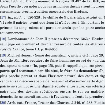
Paris, 1989, du f° 2 du manuscrit français 18 437 de la BNF, 
Jean Pucelle : on notera que les armoiries ducales sont figurée
chromatique avec la tradition ancestrale des Bretons.
[
17
]
Id., ibid.
, p. 326-328 : le chiffre de 9 pairs laïcs, atteint e
VI crée 5 pairies, avant que Jean II n’élève ses 4 fils, portant 
princes du sang, même s’il paraît entendu que les pairs ancien
couronnement.
[
18
]
L’ordonnance de Jean II prise en décembre 1363 à Hesdin 
seul juge en premier et dernier ressort de toutes les affaires 
rois de France
, tome III, p. 649-655.
[
19
]
Michael Jones, « Some documents… », article cité, page 29.
Jean de Montfort requiert de faire hommage au roi de « la du
des apartenences » (Ia, page 15), puis il rappelle que son père,
pairie qu’il transmit à son fils aîné, le frère du demandeur (Ib,
plus proche parent et donc l’héritier naturel des états et di
rendrait sa nièce incapable de recevoir et d’assumer cette digni
pairie se surimpose une dignité royale antérieure, caractéristi
pairs ont des devoirs spécifiques envers le roi en matière 
demoiselle ne saurait assumer à l’évidence… Toute la première p
[
20
]
Arch. nat. France, Trésor des Chartes, J 246, n° 133. Publ