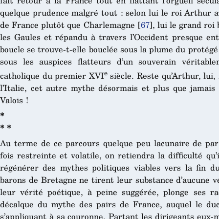
fait retour à la France tout en flattant l’orgueil sécu
quelque prudence malgré tout : selon lui le roi Arthur a
de France plutôt que Charlemagne
[
67
]
, lui le grand roi
les Gaules et répandu à travers l’Occident presque enti
boucle se trouve-t-elle bouclée sous la plume du protégé 
sous les auspices flatteurs d’un souverain véritab
e
catholique du premier XVI
siècle. Reste qu’Arthur, lui,
l’Italie, cet autre mythe désormais et plus que jamais 
Valois !
*
* *
Au terme de ce parcours quelque peu lacunaire de par 
fois restreinte et volatile, on retiendra la difficulté qu
régénérer des mythes politiques viables vers la fin 
barons de Bretagne ne tirent leur substance d’aucune vé
leur vérité poétique, à peine suggérée, plonge ses r
décalque du mythe des pairs de France, auquel le duc
s’appliquant à sa couronne. Partant les dirigeants eux-