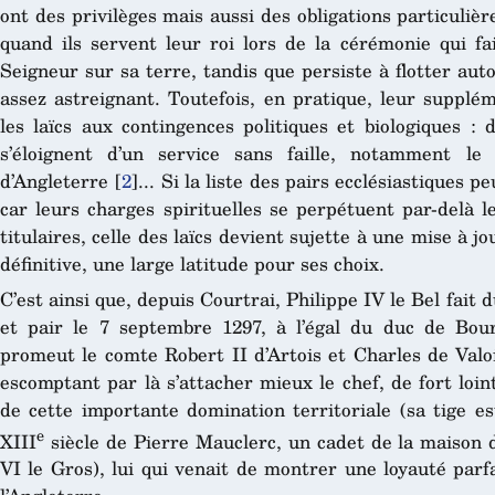
ont des privilèges mais aussi des obligations particuliè
quand ils servent leur roi lors de la cérémonie qui fait
Seigneur sur sa terre, tandis que persiste à flotter auto
assez astreignant. Toutefois, en pratique, leur supplé
les laïcs aux contingences politiques et biologiques : 
s’éloignent d’un service sans faille, notamment le 
d’Angleterre
[
2
]
... Si la liste des pairs ecclésiastiques 
car leurs charges spirituelles se perpétuent par-delà 
titulaires, celle des laïcs devient sujette à une mise à 
définitive, une large latitude pour ses choix.
C’est ainsi que, depuis Courtrai, Philippe IV le Bel fait
et pair le 7 septembre 1297, à l’égal du duc de Bou
promeut le comte Robert II d’Artois et Charles de Valoi
escomptant par là s’attacher mieux le chef, de fort loi
de cette importante domination territoriale (sa tige es
e
XIII
siècle de Pierre Mauclerc, un cadet de la maison d
VI le Gros), lui qui venait de montrer une loyauté parf