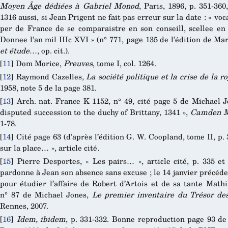
Moyen Âge dédiées à Gabriel Monod
, Paris, 1896, p. 351-36
1316 aussi, si Jean Prigent ne fait pas erreur sur la date : « 
per de France de se comparaistre en son conseill, scellee en 
Donnee l’an mil IIIc XVI » (n° 771, page 135 de l’édition de Ma
et étude
…, op. cit.).
[
11
]
Dom Morice,
Preuves
, tome I, col. 1264.
[
12
]
Raymond Cazelles,
La société politique et la crise de la 
1958, note 5 de la page 381.
[
13
]
Arch. nat. France K 1152, n° 49, cité page 5 de Michael 
disputed succession to the duchy of Brittany, 1341 »,
Camden M
1-78.
[
14
]
Cité page 63 (d’après l’édition G. W. Coopland, tome II, p.
sur la place… », article cité.
[
15
]
Pierre Desportes, « Les pairs… », article cité, p. 335 et
pardonne à Jean son absence sans excuse ; le 14 janvier précédent,
pour étudier l’affaire de Robert d’Artois et de sa tante Math
n° 87 de Michael Jones,
Le premier inventaire du Trésor de
Rennes, 2007.
[
16
]
Idem, ibidem
, p. 331-332. Bonne reproduction page 93 d