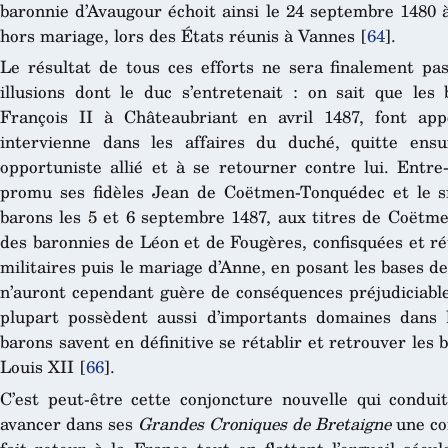
baronnie d’Avaugour échoit ainsi le 24 septembre 1480 à
hors mariage, lors des États réunis à Vannes
[
64
]
.
Le résultat de tous ces efforts ne sera finalement pa
illusions dont le duc s’entretenait : on sait que les
François II à Châteaubriant en avril 1487, font app
intervienne dans les affaires du duché, quitte ens
opportuniste allié et à se retourner contre lui. Entre-
promu ses fidèles Jean de Coëtmen-Tonquédec et le 
barons les 5 et 6 septembre 1487, aux titres de Coët
des baronnies de Léon et de Fougères, confisquées et r
militaires puis le mariage d’Anne, en posant les bases d
n’auront cependant guère de conséquences préjudiciables
plupart possèdent aussi d’importants domaines dans l
barons savent en définitive se rétablir et retrouver les
Louis XII
[
66
]
.
C’est peut-être cette conjoncture nouvelle qui conduit
avancer dans ses
Grandes Croniques de Bretaigne
une co