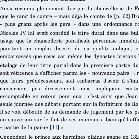
Ainsi reconnu pleinement duc par la chancellerie de Fr
que le rang de comte – mais déjà le comte de [p. 62] Br
« plus granz après les pers » dans une ordonnance r
Nicolas IV lui avait concédé le titre ducal dans une bu
usage que la chancellerie pontificale pérennise imméd
pourtant un emploi discret de sa qualité aulique, 
embarrassés que ravis car même les dynastes bretons l
étalage de leur titre parial dans la première partie d
soit réticence à s’afficher parmi les « nouveaux pairs »
que leurs prédécesseurs, soit embarras d’avoir à s’imm
concernent pas directement mais impliquent certa
escomptable en retour pour eux : c’est ainsi que Jean 
seule journée des débats portant sur la forfaiture de R
il se voit débouté de sa demande de jugement par les pa
au souverain sur le fait de ses monnaies, bien qu’il aff
« partie de la pairie
[
11
]
».
Cependant le prince aux hermines plaines gagne en 1328