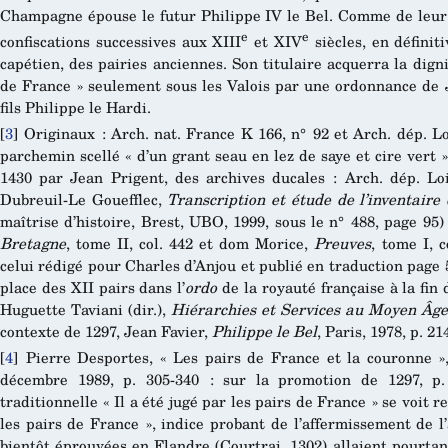
Champagne épouse le futur Philippe IV le Bel. Comme de leur 
e
e
confiscations successives aux XIII
et XIV
siècles, en défini
capétien, des pairies anciennes. Son titulaire acquerra la dign
de France » seulement sous les Valois par une ordonnance de J
fils Philippe le Hardi.
[
3
]
Originaux : Arch. nat. France K 166, n° 92 et Arch. dép. L
parchemin scellé « d’un grant seau en lez de saye et cire vert 
1430 par Jean Prigent, des archives ducales : Arch. dép. Lo
Dubreuil-Le Gouefflec,
Transcription et étude de l’inventair
maîtrise d’histoire, Brest, UBO, 1999, sous le n° 488, page 95
Bretagne
, tome II, col. 442 et dom Morice,
Preuves
, tome I, 
celui rédigé pour Charles d’Anjou et publié en traduction page 
place des XII pairs dans l’
ordo
de la royauté française à la fi
Huguette Taviani (dir.),
Hiérarchies et Services au Moyen Âge
contexte de 1297, Jean Favier,
Philippe le Bel
, Paris, 1978, p. 21
[
4
]
Pierre Desportes, « Les pairs de France et la couronne 
décembre 1989, p. 305-340 : sur la promotion de 1297, p
traditionnelle « Il a été jugé par les pairs de France » se voit 
les pairs de France », indice probant de l’affermissement de 
bientôt éprouvées en Flandre (Courtrai, 1302) allaient pourtan