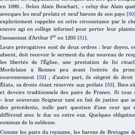
en 1099… Selon Alain Bouchart, « celuy duc Alain qua
avecques les neuf prelatz et neuf barons de son pays
[
50
explicitement rappelée en cette circonstance par le ch
encore agi en collège informel pour porter leur plaint
er
l’assassinat d’Arthur I
en 1203
[
51
]
.
Leurs prérogatives sont de deux ordres : leur doyen, ou
absent, doit recevoir le serment du duc nouveau de re
les libertés de l’Église, une prestation de foi ritue
Mordelaise à Rennes peu avant l’entrée du prin
couronnement
[
52
]
; d’autre part, ils siègent de droit
États, sa droite étant réservée aux prélats
[
53
]
. Bien s
et devoirs traditionnels des pairs de France. Si tous
« leur souverain Seigneur tant en fait de justice que 
des précédents, nulle part question d’une cour qui
différend avec le duc ou entre eux. Quelques obligation
commun de la noblesse.
Comme les pairs du royaume, les barons de Bretagne doi