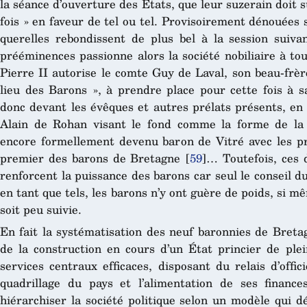
la séance d’ouverture des États, que leur suzerain doit
fois » en faveur de tel ou tel. Provisoirement dénouées 
querelles rebondissent de plus bel à la session suiva
prééminences passionne alors la société nobiliaire à to
Pierre II autorise le comte Guy de Laval, son beau-frèr
lieu des Barons », à prendre place pour cette fois à s
donc devant les évêques et autres prélats présents, en
Alain de Rohan visant le fond comme la forme de la q
encore formellement devenu baron de Vitré avec les pré
premier des barons de Bretagne
[
59
]
… Toutefois, ces 
renforcent la puissance des barons car seul le conseil du
en tant que tels, les barons n’y ont guère de poids, si m
soit peu suivie.
En fait la systématisation des neuf baronnies de Bretag
de la construction en cours d’un État princier de plei
services centraux efficaces, disposant du relais d’offi
quadrillage du pays et l’alimentation de ses finance
hiérarchiser la société politique selon un modèle qui d