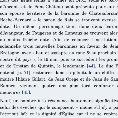
d’Ancenis et de Pont-Château sont présents pour eux-
son épouse héritière de la baronnie de Châteaubria
Roche-Bernard – le baron de Rais se trouvant excusé ca
date. Un même personnage tient donc deux baronni
d’Avaugour, de Fougères et de Lanvaux se trouvent alor
ou moins fraîche date. Afin de relancer l’institution
solennelle trois nouvelles baronnies en faveur de Je
Bretagne, avec « lieu et assiepte au ranc & au prochain
nostre dit pays », le 19 mai, puis se succèdent les prom
et de Tristan de Quintin, le lendemain
[
44
]
. Le duc P
entend [p. 71] restaurer dans sa plénitude un chiffre 
maître Hilaire Gillart, de Jean Orège et de Jean de Sa
Rennes, viennent quatre ans plus tard conforter
mémoires
[
45
]
.
Neuf, un nombre à la résonance hautement significative
celui des évêchés qui le composent – même s’il n’y a p
l’attribut laïc et la dignité d’Église car il ne se rep