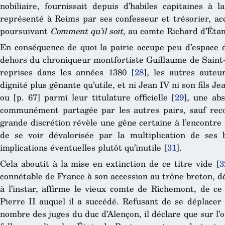
nobiliaire, fournissait depuis d’habiles capitaines à 
représenté à Reims par ses confesseur et trésorier, 
poursuivant
Comment qu’il soit
, au comte Richard d’Éta
En conséquence de quoi la pairie occupe peu d’espace d
dehors du chroniqueur montfortiste Guillaume de Saint-
reprises dans les années 1380
[
28
]
, les autres auteu
dignité plus gênante qu’utile, et ni Jean IV ni son fils J
ou [p. 67] parmi leur titulature officielle
[
29
]
, une abs
communément partagée par les autres pairs, sauf rec
grande discrétion révèle une gêne certaine à l’encontre
de se voir dévalorisée par la multiplication de ses 
implications éventuelles plutôt qu’inutile
[
31
]
.
Cela aboutit à la mise en extinction de ce titre vide
[
3
connétable de France à son accession au trône breton, dé
à l’instar, affirme le vieux comte de Richemont, de ce
Pierre II auquel il a succédé. Refusant de se déplacer 
nombre des juges du duc d’Alençon, il déclare que sur l’o