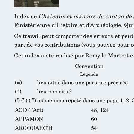
Index de
Chateaux et manoirs du canton de 
Finistérienne d’Histoire et d’Archéologie, Qu
Ce travail peut comporter des erreurs et peut 
part de vos contributions (vous pouvez pour ce
Cet index a été réalisé par Remy le Martret e
Convention
Légende
(=)
lieu situé dans une paroisse précisée
(*)
lieu non situé
(’) (’’) (’’’)
même nom répété dans une page 1, 2, 3 
AOD (l’Aot)
48, 124
APPAMON
60
ARGOUARC’H
54