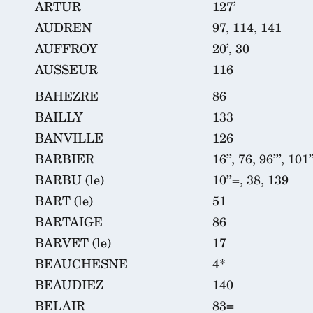
ARTUR
127’
AUDREN
97, 114, 141
AUFFROY
20’, 30
AUSSEUR
116
BAHEZRE
86
BAILLY
133
BANVILLE
126
BARBIER
16’’, 76, 96’’’, 101’
BARBU (le)
10’’=, 38, 139
BART (le)
51
BARTAIGE
86
BARVET (le)
17
BEAUCHESNE
4*
BEAUDIEZ
140
BELAIR
83=