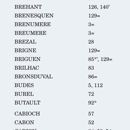
BREHANT
126, 140’
BRENESQUEN
129=
BRENUMERE
3=
BREUMERE
3=
BREZAL
28
BRIGNE
129=
BRIGUEN
85*’, 129=
BRILHAC
83
BRONSDUVAL
86=
BUDES
5, 112
BUREL
72
BUTAULT
92*
CABIOCH
57
CABON
52