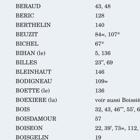
BERAUD
43, 48
BERIC
128
BERTHELIN
140
BEUZIT
84=, 107*
BICHEL
67*
BIHAN (le)
5, 136
BILLES
23’’, 69
BLEINHAUT
146
BODIGNEAU
109=
BOETTE (le)
136
BOEXIERE (la)
voir aussi Boissiè
BOIS
32, 43, 46’’’, 55’, 
BOISDAMOUR
57
BOISEON
22, 39’, 73=, 112, 
BOISGELIN
19