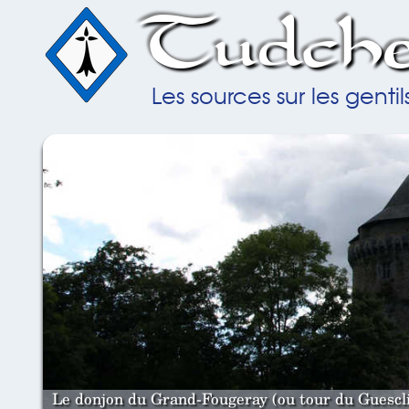
Tudche
Les sources sur les gent
Le donjon du Grand-Fougeray (ou tour du Guesclin)