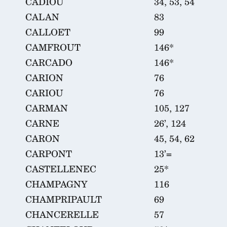
CADIOU
34, 53, 54
CALAN
83
CALLOET
99
CAMFROUT
146*
CARCADO
146*
CARION
76
CARIOU
76
CARMAN
105, 127
CARNE
26’, 124
CARON
45, 54, 62
CARPONT
13’=
CASTELLENEC
25*
CHAMPAGNY
116
CHAMPRIPAULT
69
CHANCERELLE
57