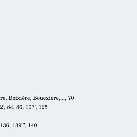
re, Boixière, Bouexière,..., 70
62’, 84, 86, 107’, 125
136, 139’’’, 140