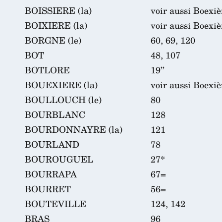
BOISSIERE (la)
voir aussi Boexièr
BOIXIERE (la)
voir aussi Boexièr
BORGNE (le)
60, 69, 120
BOT
48, 107
BOTLORE
19’’
BOUEXIERE (la)
voir aussi Boexièr
BOULLOUCH (le)
80
BOURBLANC
128
BOURDONNAYRE (la)
121
BOURLAND
78
BOUROUGUEL
27*
BOURRAPA
67=
BOURRET
56=
BOUTEVILLE
124, 142
BRAS
96