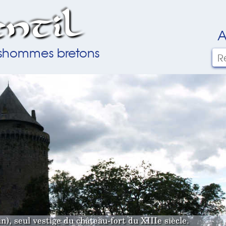
ntil
A
ilshommes bretons
, seul vestige du château-fort du XIIIe siècle.