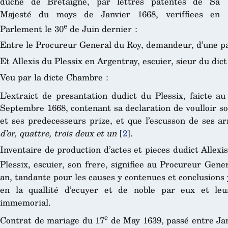
duché de Bretaigne, par lettres patentes de Sa
Majesté du moys de Janvier 1668, veriffiees en
e
Parlement le 30
de Juin dernier :
Entre le Procureur General du Roy, demandeur, d’une pa
Et Allexis du Plessix en Argentray, escuier, sieur du dict
Veu par la dicte Chambre :
L’extraict de presantation dudict du Plessix, faicte a
Septembre 1668, contenant sa declaration de voulloir sou
et ses predecesseurs prize, et que l’escusson de ses a
d’or, quattre, trois deux et un
[
2
]
.
Inventaire de production d’actes et pieces dudict Allex
Plessix, escuier, son frere, signifiee au Procureur Gene
an, tandante pour les causes y contenues et conclusions y
en la quallité d’ecuyer et de noble par eux et le
immemorial.
e
Contrat de mariage du 17
de May 1639, passé entre Jan 