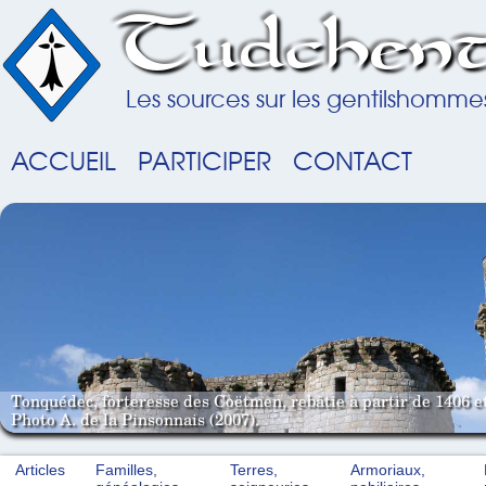
Tudchent
Les sources sur les gentilshomme
ACCUEIL
PARTICIPER
CONTACT
Tonquédec, forteresse des Coëtmen, rebâtie à partir de 1406 e
Photo A. de la Pinsonnais (2007).
Articles
Familles,
Terres,
Armoriaux,