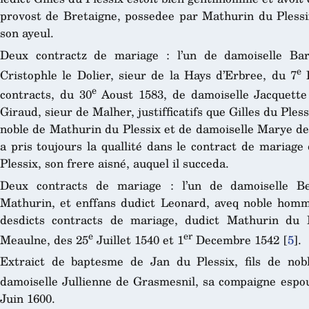
provost de Bretaigne, possedee par Mathurin du Plessix
son ayeul.
Deux contractz de mariage : l’un de damoiselle Ba
e
Cristophle le Dolier, sieur de la Hays d’Erbree, du 7
F
e
contracts, du 30
Aoust 1583, de damoiselle Jacquett
Giraud, sieur de Malher, justifficatifs que Gilles du Plessi
noble de Mathurin du Plessix et de damoiselle Marye de 
a pris toujours la quallité dans le contract de mariag
Plessix, son frere aisné, auquel il succeda.
Deux contracts de mariage : l’un de damoiselle Be
Mathurin, et enffans dudict Leonard, aveq noble homme 
desdicts contracts de mariage, dudict Mathurin du 
e
er
Meaulne, des 25
Juillet 1540 et 1
Decembre 1542
[
5
]
.
Extraict de baptesme de Jan du Plessix, fils de no
damoiselle Jullienne de Grasmesnil, sa compaigne espou
Juin 1600.