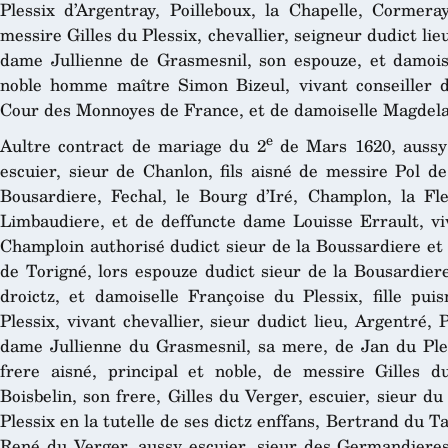
Plessix d’Argentray, Poilleboux, la Chapelle, Cormeray
messire Gilles du Plessix, chevallier, seigneur dudict li
dame Jullienne de Grasmesnil, son espouze, et damoisel
noble homme maître Simon Bizeul, vivant conseiller d
Cour des Monnoyes de France, et de damoiselle Magdela
e
Aultre contract de mariage du 2
de Mars 1620, aussy
escuier, sieur de Chanlon, fils aisné de messire Pol de
Bousardiere, Fechal, le Bourg d’Iré, Champlon, la Fl
Limbaudiere, et de deffuncte dame Louisse Errault, viv
Champloin authorisé dudict sieur de la Boussardiere e
de Torigné, lors espouze dudict sieur de la Bousardiere
droictz, et damoiselle Françoise du Plessix, fille pui
Plessix, vivant chevallier, sieur dudict lieu, Argentré,
dame Jullienne du Grasmesnil, sa mere, de Jan du Pless
frere aisné, principal et noble, de messire Gilles d
Boisbelin, son frere, Gilles du Verger, escuier, sieur d
Plessix en la tutelle de ses dictz enffans, Bertrand du Ta
René du Verger, aussy escuier, sieur des Germandieres,