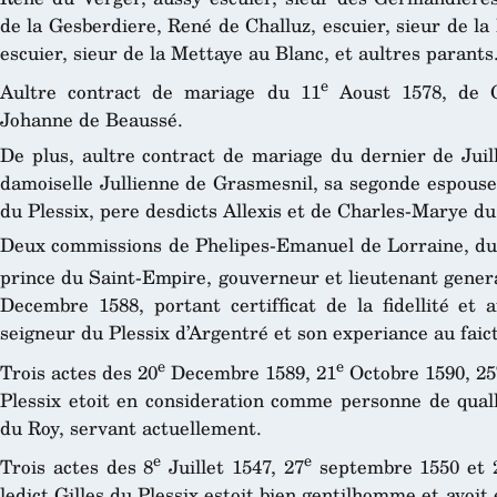
de la Gesberdiere, René de Challuz, escuier, sieur de la
escuier, sieur de la Mettaye au Blanc, et aultres parants
e
Aultre contract de mariage du 11
Aoust 1578, de Gi
Johanne de Beaussé.
De plus, aultre contract de mariage du dernier de Juill
damoiselle Jullienne de Grasmesnil, sa segonde espouse,
du Plessix, pere desdicts Allexis et de Charles-Marye du
Deux commissions de Phelipes-Emanuel de Lorraine, d
prince du Saint-Empire, gouverneur et lieutenant genera
Decembre 1588, portant certifficat de la fidellité et 
seigneur du Plessix d’Argentré et son experiance au faic
e
e
Trois actes des 20
Decembre 1589, 21
Octobre 1590, 25
Plessix etoit en consideration comme personne de qual
du Roy, servant actuellement.
e
e
Trois actes des 8
Juillet 1547, 27
septembre 1550 et 
ledict Gilles du Plessix estoit bien gentilhomme et avoit