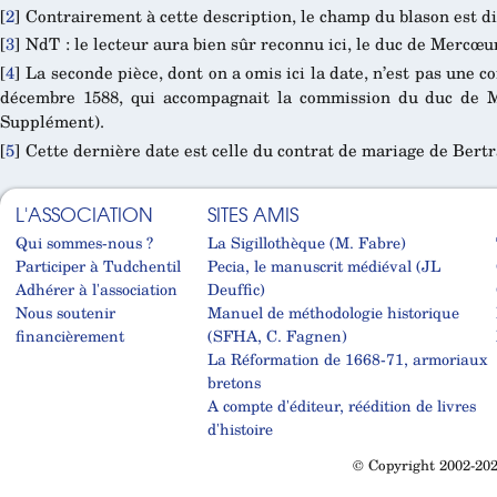
[
2
]
Contrairement à cette description, le champ du blason est dit
[
3
]
NdT : le lecteur aura bien sûr reconnu ici, le duc de Mercœu
[
4
]
La seconde pièce, dont on a omis ici la date, n’est pas une c
décembre 1588, qui accompagnait la commission du duc de M
Supplément).
[
5
]
Cette dernière date est celle du contrat de mariage de Bertr
L'ASSOCIATION
SITES AMIS
Qui sommes-nous ?
La Sigillothèque (M. Fabre)
Participer à Tudchentil
Pecia, le manuscrit médiéval (JL
Adhérer à l'association
Deuffic)
Nous soutenir
Manuel de méthodologie historique
financièrement
(SFHA, C. Fagnen)
La Réformation de 1668-71, armoriaux
bretons
A compte d'éditeur, réédition de livres
d'histoire
© Copyright 2002-202