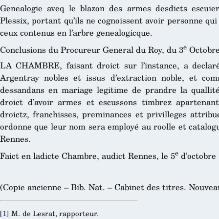
Genealogie aveq le blazon des armes desdicts escuie
Plessix, portant qu’ils ne cognoissent avoir personne qu
ceux contenus en l’arbre genealogicque.
e
Conclusions du Procureur General du Roy, du 3
Octobre 
LA CHAMBRE, faisant droict sur l’instance, a declaré
Argentray nobles et issus d’extraction noble, et co
dessandans en mariage legitime de prandre la quallité
droict d’avoir armes et escussons timbrez apartenant
droictz, franchisses, preminances et privilleges attrib
ordonne que leur nom sera employé au roolle et catalog
Rennes.
e
Faict en ladicte Chambre, audict Rennes, le 5
d’octobre 
(Copie ancienne – Bib. Nat. – Cabinet des titres. Nouveau
[
1
]
M. de Lesrat, rapporteur.