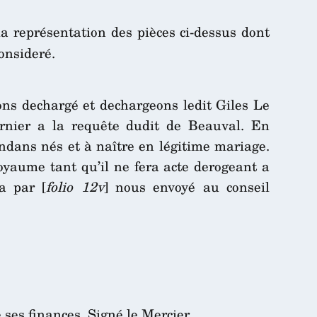
a représentation des pièces ci-dessus dont
onsideré.
vons dechargé et dechargeons ledit Giles Le
ernier a la requête dudit de Beauval. En
ndans nés et à naître en légitime mariage.
oyaume tant qu’il ne fera acte derogeant a
a par [
folio 12v
] nous envoyé au conseil
 ses finances. Signé le Mercier.