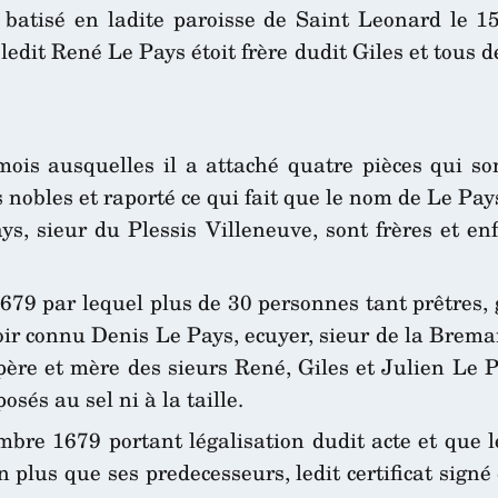
té batisé en ladite paroisse de Saint Leonard le 15
edit René Le Pays étoit frère dudit Giles et tous de
is ausquelles il a attaché quatre pièces qui son
 nobles et raporté ce qui fait que le nom de Le Pay
ys, sieur du Plessis Villeneuve, sont frères et e
1679 par lequel plus de 30 personnes tant prêtres
ir connu Denis Le Pays, ecuyer, sieur de la Brema
re et mère des sieurs René, Giles et Julien Le Pa
sés au sel ni à la taille.
bre 1679 portant légalisation dudit acte et que l
n plus que ses predecesseurs, ledit certificat signé