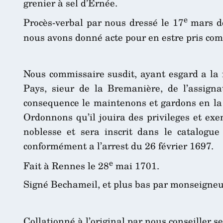
grenier à sel d’Ernée.
e
Procès-verbal par nous dressé le 17
mars de
nous avons donné acte pour en estre pris comm
Nous commissaire susdit, ayant esgard a la r
Pays, sieur de la Bremanière, de l’assign
consequence le maintenons et gardons en la 
Ordonnons qu’il jouira des privileges et ex
noblesse et sera inscrit dans le catalogu
conformément a l’arrest du 26 février 1697.
e
Fait à Rennes le 28
mai 1701.
Signé Bechameil, et plus bas par monseigneu
Collationné à l’original par nous conseiller s