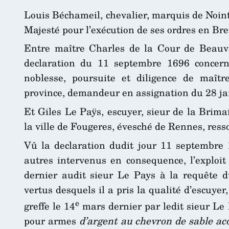
Louis Béchameil, chevalier, marquis de Noint
Majesté pour l’exécution de ses ordres en Br
Entre maître Charles de la Cour de Beauva
declaration du 11 septembre 1696 concern
noblesse, poursuite et diligence de maîtr
province, demandeur en assignation du 28 jan
Et Giles Le Paÿs, escuyer, sieur de la Brim
la ville de Fougeres, évesché de Rennes, ress
Vû la declaration dudit jour 11 septembre 1
autres intervenus en consequence, l’exploit
dernier audit sieur Le Pays à la requête d
vertus desquels il a pris la qualité d’escuyer
e
greffe le 14
mars dernier par ledit sieur Le 
pour armes
d’argent au chevron de sable a