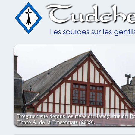
Tudche
Les sources sur les gent
Tréguier vue depuis les rives du Jaudy, rue du Po
Photo A. de la Pinsonnais (2009).