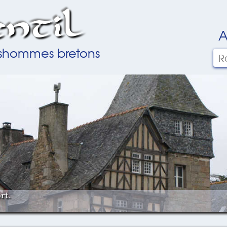
ntil
A
ilshommes bretons
rt.