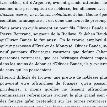
Les nobles, dit d’Argentré, avoient grande attention de
comme une presomption de noblesse, les alliances ave
duxisse uxores, in notis est nobilitatis
. Jehan Baude épou
condition avantageuse ; c’est donc une nouvelle presompt
Nous avons vu qu’ils avoient eu pour fils Ollivier Baude 
Pierre Bertrand, seigneur de la Riollaye. Si Jehan Baud
qu’Olivier Baude le fut aussi. On le trouve employé d
qu’aux paroisses d’Ercé et de Mouaysé, Olivier Baude, s
neuf journaux d’héritages roturiers que defunt Jeh
personnes roturieres, que ces héritages étoient impo
dans les mains de Jehan et d’Olivier Baude, ils y avoient
de ceux qui les possedoient.
Il seroit difficile de trouver une preuve de noblesse plu
pouvoient être affranchies de fouages, qu’en pass
privilegiés, à moins qu’elles ne fussent affranchi
commissaires reformateurs avoient le plus grand soin
des fouages qu’on prétendoit sur les terres roturiere
comptes prouvent que les biens exempts étoient inscr