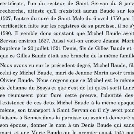
certificats, l’un du recteur de Saint Servan du 8 janv
recherche, atteste qu’il n’existoit aucun Baude sur le
1527, l’autre du curé de Saint Malo du 6 avril 1750 par l
verification faite sur les registres de sa paroisse, il n
1590. Il semble donc constant que Michel Baude avoit
Servan environ 1527. Aussi voit-on encore Jeanne Morin
baptême le 20 juillet 1521 Denis, fils de Gilles Baude et
que ce Gilles Baude étoit une branche de la même famill
Nous avons vu sur le précedent degré, Michel Baude, fils 
celui cy Michel Baude, mari de Jeanne Morin avoir trois
Olivier Baude. Nous croyons que ce Michel est le même qu
de Jehanne du Boays et que c’est de lui qu’est sorti Lan
se reunissent pour faire cette preuve, l’identité d
l’existence de ces deux Michel Baude à la même epoque,
même, son transport à Saint Servan ou il n’y avoit poi
liaisons à Rennes dans la paroisse ou avoient demeuré s
son épouse, donner le nom à un Denis Baude qui sans 
mari, et une Marie Baude qui le premier aoust 1547 nom