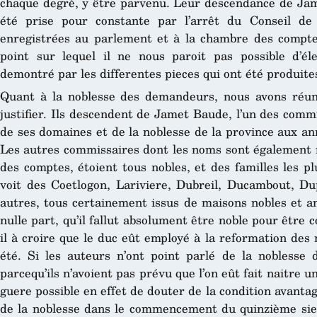
chaque degré, y être parvenu. Leur descendance de Ja
été prise pour constante par l’arrêt du Conseil de
enregistrées au parlement et à la chambre des compte
point sur lequel il ne nous paroit pas possible d’élev
demontré par les differentes pieces qui ont été produite
Quant à la noblesse des demandeurs, nous avons réuni
justifier. Ils descendent de Jamet Baude, l’un des comm
de ses domaines et de la noblesse de la province aux an
Les autres commissaires dont les noms sont également r
des comptes, étoient tous nobles, et des familles les p
voit des Coetlogon, Lariviere, Dubreil, Ducambout, Du
autres, tous certainement issus de maisons nobles et an
nulle part, qu’il fallut absolument être noble pour être
il à croire que le duc eût employé à la reformation des n
été. Si les auteurs n’ont point parlé de la noblesse 
parcequ’ils n’avoient pas prévu que l’on eût fait naitre u
guere possible en effet de douter de la condition avant
de la noblesse dans le commencement du quinzième siecl