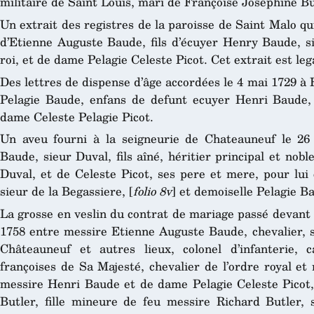
militaire de Saint Louis, mari de Françoise Josephine Bu
Un extrait des registres de la paroisse de Saint Malo q
d’Etienne Auguste Baude, fils d’écuyer Henry Baude, si
roi, et de dame Pelagie Celeste Picot. Cet extrait est leg
Des lettres de dispense d’âge accordées le 4 mai 1729 à
Pelagie Baude, enfans de defunt ecuyer Henri Baude, c
dame Celeste Pelagie Picot.
Un aveu fourni à la seigneurie de Chateauneuf le 2
Baude, sieur Duval, fils aîné, héritier principal et no
Duval, et de Celeste Picot, ses pere et mere, pour lui
sieur de la Begassiere, [
folio 8v
] et demoiselle Pelagie B
La grosse en veslin du contrat de mariage passé devant l
1758 entre messire Etienne Auguste Baude, chevalier, s
Châteauneuf et autres lieux, colonel d’infanterie,
françoises de Sa Majesté, chevalier de l’ordre royal et m
messire Henri Baude et de dame Pelagie Celeste Picot,
Butler, fille mineure de feu messire Richard Butler,