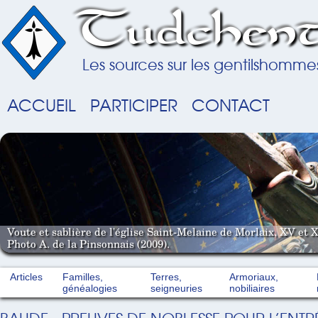
Tudchent
Les sources sur les gentilshomme
ACCUEIL
PARTICIPER
CONTACT
Voute et sablière de l'église Saint-Melaine de Morlaix, XV et X
Photo A. de la Pinsonnais (2009).
Articles
Familles,
Terres,
Armoriaux,
généalogies
seigneuries
nobiliaires