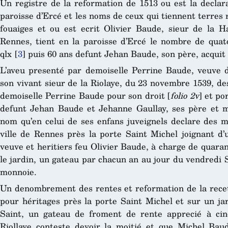
Un registre de la reformation de 1513 ou est la declara
paroisse d’Ercé et les noms de ceux qui tiennent terres 
fouaiges et ou est ecrit Olivier Baude, sieur de la 
Rennes, tient en la paroisse d’Ercé le nombre de quato
qlx
[
3
]
puis 60 ans defunt Jehan Baude, son père, acquit 
L’aveu presenté par demoiselle Perrine Baude, veuve 
son vivant sieur de la Riolaye, du 23 novembre 1539, de
demoiselle Perrine Baude pour son droit [
folio 2v
] et po
defunt Jehan Baude et Jehanne Gaullay, ses père et m
nom qu’en celui de ses enfans juveignels declare des m
ville de Rennes près la porte Saint Michel joignant d’
veuve et heritiers feu Olivier Baude, à charge de quaran
le jardin, un gateau par chacun an au jour du vendredi S
monnoie.
Un denombrement des rentes et reformation de la rece
pour héritages près la porte Saint Michel et sur un ja
Saint, un gateau de froment de rente apprecié à ci
Riollaye conteste devoir la moitié et que Michel Baude