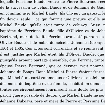
lequelle Perrinne Baude, veuve de Pierre Bertrand reco
de la succession de Jehan Baude et de Jehanne de Gaull
en commun avec Michel Baude, fils Olivier, un gateau, le 
fin devoir seule ; ce qui fournit une preuve qu’elle a
Michel Baude, qu’elle étoit tante de celui-cy. Aussi 
baptême de Perrinne Baude, fille d’Ollivier et de Jeh
Bertrand, mari de ladite Perrinne avoit été parrain de
Olivier Baude et de noble demoiselle Jehanne Duboays, 
1504 et 1505. Ces actes sont correlatifs et se reunissent 
il est justifié que Michel étoit fils d’Olivier Baude, qu
puisqu’ils avoient partagé ensemble, que Perrine, tante
épousé Pierre Bertrand, que ce dernier avoit nommé P
Jehanne du Boays. Donc Michel et Pierre étoient freres
que Michel étoit sorti comme eux d’Ollivier et de Jehanne
des noms de baptême et de famille, l’habitation dans l
toutes ces circonstances fournissent sans doute les plus 
paroit guere possible de douter que Michel Baude ne soit
Jehanne Duboays, pere et mere de Pierre et Perrinne B