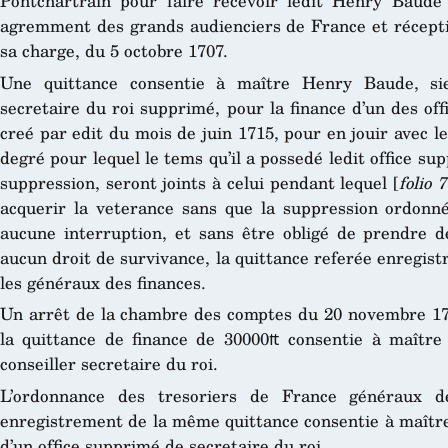
Pontchartrain pour faire recevoir ledit Henry Baude d
agremment des grands audienciers de France et récept
sa charge, du 5 octobre 1707.
Une quittance consentie à maître Henry Baude, sie
secretaire du roi supprimé, pour la finance d’un des offi
creé par edit du mois de juin 1715, pour en jouir avec l
degré pour lequel le tems qu’il a possedé ledit office su
suppression, seront joints à celui pendant lequel [
folio 7
acquerir la veterance sans que la suppression ordonné
aucune interruption, et sans être obligé de prendre d
aucun droit de survivance, la quittance referée enregis
les généraux des finances.
Un arrêt de la chambre des comptes du 20 novembre 17
la quittance de finance de 30000₶ consentie à maît
conseiller secretaire du roi.
L’ordonnance des tresoriers de France généraux d
enregistrement de la même quittance consentie à maîtr
d’un office supprimé de secretaire du roi.