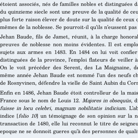
étoient associés, nés de familles nobles et distinguées d
du quinzieme siecle sont une preuve de la qualité de ce
plus forte raison élever de doute sur la qualité de ceux 
mêmes de la noblesse. Se pourroit-il qu’ils n’eussent pas
Jehan Baude, fils de Jamet, réunit, à la charge honora
preuves de noblesse non moins évidentes. Il est empl
sujets aux armes en 1483. En 1484 on lui voit confier 
distinguées de la province, l’emploi flateurs de veiller 
On le voit précéder des Serent, des La Maignaine, de
même année Jehan Baude est nommé l’un des neufs ch
de Rosnyvinen, défendre la vielle de Saint Aubin du Cor
Enfin en 1486, Jehan Baude étoit controlleur de la mai
France sous le nom de Louis 12.
Majores in obsequüs
, 
fuisse in locu celebri, magnum nobilitatis indicium
. L’a
indice [
folio 10
] un témoignage de son opinion sur la 
transaction de 1480, elle lui reconnut le titre de seigne
epoque ne se donnoit gueres qu’à des personnes de quali