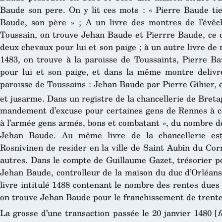
Baude son pere. On y lit ces mots : « Pierre Baude ti
Baude, son père » ; A un livre des montres de l’évêc
Toussain, on trouve Jehan Baude et Pierrre Baude, ce d
deux chevaux pour lui et son paige ; à un autre livre d
1483, on trouve à la paroisse de Toussaints, Pierre B
pour lui et son paige, et dans la même montre delivr
paroisse de Toussains : Jehan Baude par Pierre Gihier, 
et jusarme. Dans un registre de la chancellerie de Breta
mandement d’excuse pour certaines gens de Rennes à c
à l’armée gens armés, bons et combatant », du nombre de
Jehan Baude. Au même livre de la chancellerie e
Rosnivinen de resider en la ville de Saint Aubin du Co
autres. Dans le compte de Guillaume Gazet, trésorier p
Jehan Baude, controlleur de la maison du duc d’Orléans
livre intitulé 1488 contenant le nombre des rentes dues 
on trouve Jehan Baude pour le franchissement de trente
La grosse d’une transaction passée le 20 janvier 1480 [
f