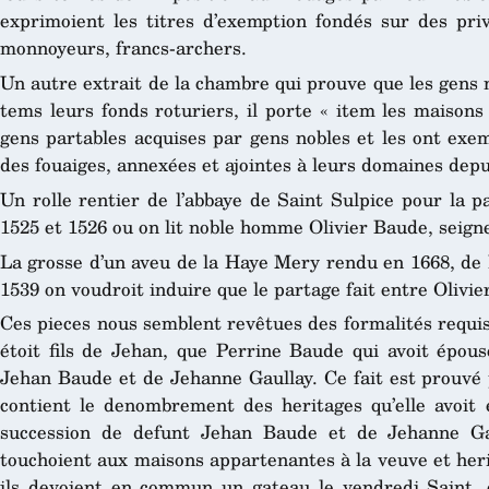
exprimoient les titres d’exemption fondés sur des pri
monnoyeurs, francs-archers.
Un autre extrait de la chambre qui prouve que les gens 
tems leurs fonds roturiers, il porte « item les maisons
gens partables acquises par gens nobles et les ont exem
des fouaiges, annexées et ajointes à leurs domaines depu
Un rolle rentier de l’abbaye de Saint Sulpice pour la 
1525 et 1526 ou on lit noble homme Olivier Baude, seign
La grosse d’un aveu de la Haye Mery rendu en 1668, de 
1539 on voudroit induire que le partage fait entre Olivi
Ces pieces nous semblent revêtues des formalités requis
étoit fils de Jehan, que Perrine Baude qui avoit épousé
Jehan Baude et de Jehanne Gaullay. Ce fait est prouvé 
contient le denombrement des heritages qu’elle avoit 
succession de defunt Jehan Baude et de Jehanne Gau
touchoient aux maisons appartenantes à la veuve et heri
ils devoient en commun un gateau le vendredi Saint, e