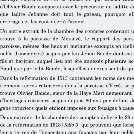
d’Olivier Baude comparoit avec le procureur de laditte 
que ladite Jehanne doit tout le gateau, pourquoi e
arrerages et les continuer à l’avenir.
Un autre extrait de la chambre des comptes contenant un
trouve à la paroisse de Mouaizé, le rapport des per
paroisse, mêmes des lieux et metairies exempts en icelle
noble d’ancienneté acquis par feu Jehan Baude dont est
fils et heritier, auquel lieu ont été annexés plusieurs a
Baud que par ledit Baude, lesquelles annexes sont de qu
Dans la reformation de 1513 contenant les noms des meta
tiennent terres roturières dans la paroisse d’Ercé, se
trouve Olivier Baude, sieur de la Haye Meri demeurant 
d’heritages roturiers acquis depuis 60 ans par defunt 
gens roturiers quels etoient imposés aux fouaiges à caus
Deux extraits de la chambre des comptes delivré le 29 
de la reformation de 1513 [
folio 3
] qui prouvent que lors
leurs terres de l’imposition aux fouages par leur nobl