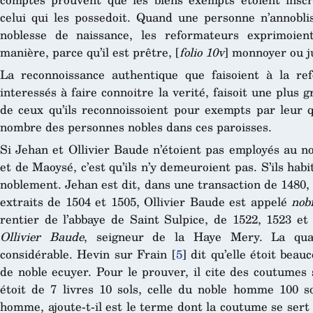
celui qui les possedoit. Quand une personne n’annoblis
noblesse de naissance, les reformateurs exprimoien
manière, parce qu’il est prêtre, [
folio 10v
] monnoyer ou j
La reconnoissance authentique que faisoient à la ref
interessés à faire connoitre la verité, faisoit une plus
de ceux qu’ils reconnoissoient pour exempts par leur qu
nombre des personnes nobles dans ces paroisses.
Si Jehan et Ollivier Baude n’étoient pas employés au n
et de Maoysé, c’est qu’ils n’y demeuroient pas. S’ils habi
noblement. Jehan est dit, dans une transaction de 1480
extraits de 1504 et 1505, Ollivier Baude est appelé
nobi
rentier de l’abbaye de Saint Sulpice, de 1522, 1523 et 
Ollivier Baude
, seigneur de la Haye Mery. La qu
considérable. Hevin sur Frain
[
5
]
dit qu’elle étoit beau
de noble ecuyer. Pour le prouver, il cite des coutumes 
étoit de 7 livres 10 sols, celle du noble homme 100 so
homme, ajoute-t-il est le terme dont la coutume se sert 