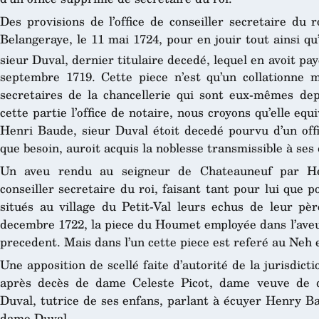
Des provisions de l’office de conseiller secretaire du 
Belangeraye, le 11 mai 1724, pour en jouir tout ainsi qu
sieur Duval, dernier titulaire decedé, lequel en avoit pay
septembre 1719. Cette piece n’est qu’un collationne m
secretaires de la chancellerie qui sont eux-mêmes depo
cette partie l’office de notaire, nous croyons qu’elle equ
Henri Baude, sieur Duval étoit decedé pourvu d’un offic
que besoin, auroit acquis la noblesse transmissible à ses
Un aveu rendu au seigneur de Chateauneuf par He
conseiller secretaire du roi, faisant tant pour lui que p
situés au village du Petit-Val leurs echus de leur p
decembre 1722, la piece du Houmet employée dans l’aveu
precedent. Mais dans l’un cette piece est referé au Neh e
Une apposition de scellé faite d’autorité de la jurisdict
après decès de dame Celeste Picot, dame veuve de 
Duval, tutrice de ses enfans, parlant à écuyer Henry Bau
dame Duval.