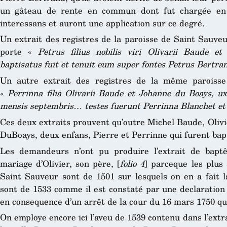
un gâteau de rente en commun dont fut chargée en d
interessans et auront une application sur ce degré.
Un extrait des registres de la paroisse de Saint Sauve
porte «
Petrus filius nobilis viri Olivarii Baude et
baptisatus fuit et tenuit eum super fontes Petrus Bertra
Un autre extrait des registres de la même paroiss
«
Perrinna filia Olivarii Baude et Johanne du Boays, ux
mensis septembris… testes fuerunt Perrinna Blanchet et
Ces deux extraits prouvent qu’outre Michel Baude, Oliv
DuBoays, deux enfans, Pierre et Perrinne qui furent bap
Les demandeurs n’ont pu produire l’extrait de bapt
mariage d’Olivier, son père, [
folio 4
] parceque les plus 
Saint Sauveur sont de 1501 sur lesquels on en a fait l
sont de 1533 comme il est constaté par une declaration
en consequence d’un arrêt de la cour du 16 mars 1750 qui 
On employe encore ici l’aveu de 1539 contenu dans l’extr