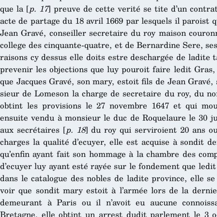
que la [
p. 17
] preuve de cette verité se tite d’un contra
acte de partage du 18 avril 1669 par lesquels il paroist q
Jean Gravé, conseiller secretaire du roy maison couron
college des cinquante-quatre, et de Bernardine Sere, se
raisons cy dessus elle doits estre deschargée de ladite 
prevenir les objections que luy pouroit faire ledit Gras, 
que Jacques Gravé, son mary, estoit fils de Jean Gravé, 
sieur de Lomeson la charge de secretaire du roy, du no
obtint les provisions le 27 novembre 1647 et qui mour
ensuite vendu à monsieur le duc de Roquelaure le 30 jui
aux secrétaires [
p. 18
] du roy qui serviroient 20 ans o
charges la qualité d’ecuyer, elle est acquise à sondit 
qu’enfin ayant fait son hommage à la chambre des compt
d’ecuyer luy ayant esté rayée sur le fondement que ledi
dans le catalogue des nobles de ladite province, elle s
voir que sondit mary estoit à l’armée lors de la dernie
demeurant à Paris ou il n’avoit eu aucune connoiss
Bretagne, elle obtint un arrest dudit parlement le 3 o