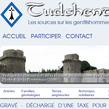
Tudchent
Les sources sur les gentilshomme
ACCUEIL
PARTICIPER
CONTACT
Vestiges du château-fort de la Hunaudaye, forteresse des Tou
Photo A. de la Pinsonnais (2008).
Articles
Familles,
Terres,
Armoriaux,
généalogies
seigneuries
nobiliaires
GRAVÉ - DÉCHARGE D’UNE TAXE POUR 