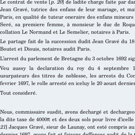
Le contrat de vente [
p. 20
] de ladite charge faite par d
Jean Gravé, tutrice des enfans de leur mariage, et maî
Paris, en qualité de tuteur oneraire des enfans mineurs
Seré, sa premiere femme, à monsieur le duc de Roquel
collation Le Normand et Le Semelier, notaires à Paris.
Le partage fait de la succession dudit Jean Gravé du 18 
Boutet et Diouis, notaires audit Paris.
L’arrest du parlement de Bretagne du 3 octobre 1692 sig
Veu aussy la declaration du roy du 4 septembre 1
usurpateurs des titres de noblesse, les arrests du Con
fevrier 1697, le rolle arresté en iceluy le 20 aoust dernier
Tout consideré.
Nous, commissaire susdit, avons dechargé et decharge
la dite taxe de 4000₶ et des deux sols pour livre d’icelle
21
] Jacques Gravé, sieur de Launay, ont esté compris au 
dernier 1697, avons fait et faisons deffenses audit de l