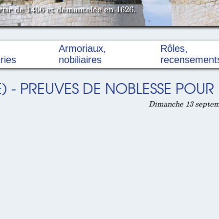
rtir de 1406 et démantelée en 1626.
Armoriaux,
Rôles,
ries
nobiliaires
recensement
 - PREUVES DE NOBLESSE POUR 
Dimanche 13 septemb