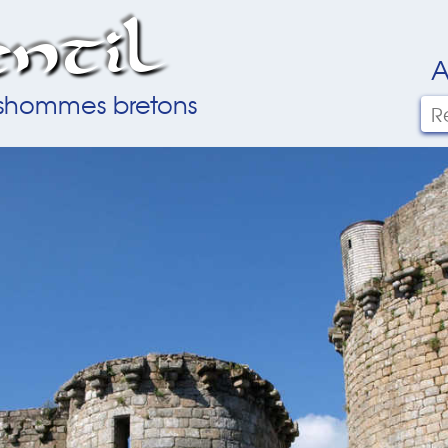
ntil
A
ilshommes bretons