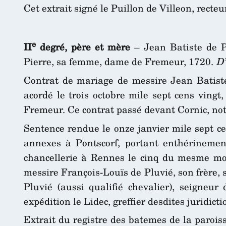
Cet extrait signé le Puillon de Villeon, recteur
e
II
degré, père et mère
– Jean Batiste de P
Pierre, sa femme, dame de Fremeur, 1720.
D’
Contrat de mariage de messire Jean Batiste
acordé le trois octobre mile sept cens vingt
Fremeur. Ce contrat passé devant Cornic, no
Sentence rendue le onze janvier mile sept cen
annexes à Pontscorf, portant enthérinement
chancellerie à Rennes le cinq du mesme moi
messire François-Louïs de Pluvié, son frère,
Pluvié (aussi qualifié chevalier), seigne
expédition le Lidec, greffier desdites juridict
Extrait du registre des batemes de la parois