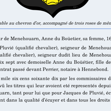
able au chevron d’or, accompagné de trois roses de mê
ur de Menehouarn, Anne du Boüetier, sa femme, 1
uvié (qualifié chevalier), seigneur de Menehouarn
ualifié chevalier), seigneur dudit lieu de Meneho
 dix sept avec demoiselle Anne du Boüétier, fille 
ntrat passé devant Perrier, notaire à Hennebond.
mile six cens soixante dix par les commissaires d
û les titres qui leur avoient eté representés depu
arn, tant pour lui que pour Jacques de Pluvié, éc
nent dans la qualité d’écuyer et dans tous les droit