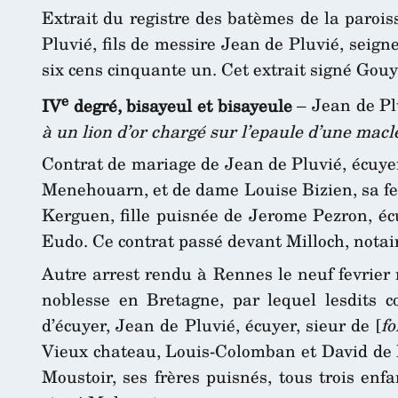
Extrait du registre des batèmes de la paroi
Pluvié, fils de messire Jean de Pluvié, seig
six cens cinquante un. Cet extrait signé Gouy, 
e
IV
degré, bisayeul et bisayeule
– Jean de Pl
à un lion d’or chargé sur l’epaule d’une macl
Contrat de mariage de Jean de Pluvié, écuyer,
Menehouarn, et de dame Louise Bizien, sa fem
Kerguen, fille puisnée de Jerome Pezron, éc
Eudo. Ce contrat passé devant Milloch, notai
Autre arrest rendu à Rennes le neuf fevrier 
noblesse en Bretagne, par lequel lesdits c
d’écuyer, Jean de Pluvié, écuyer, sieur de [
fo
Vieux chateau, Louis-Colomban et David de Pl
Moustoir, ses frères puisnés, tous trois en