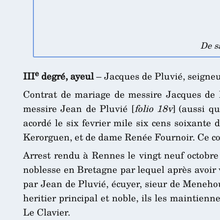
De s
e
III
degré, ayeul
– Jacques de Pluvié, seigne
Contrat de mariage de messire Jacques de Pl
messire Jean de Pluvié [
folio 18v
] (aussi q
acordé le six fevrier mile six cens soixante
Kerorguen, et de dame Renée Fournoir. Ce co
Arrest rendu à Rennes le vingt neuf octobre 
noblesse en Bretagne par lequel après avoir v
par Jean de Pluvié, écuyer, sieur de Menehou
heritier principal et noble, ils les maintien
Le Clavier.