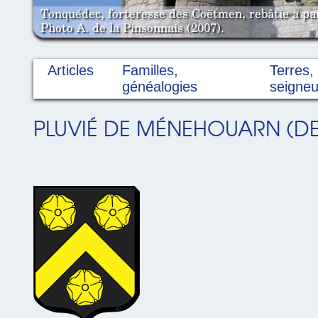
Tonquédec, forteresse des Coëtmen, rebâtie à pa
Photo A. de la Pinsonnais (2007).
Articles
Familles,
Terres,
généalogies
seigneu
PLUVIÉ DE MÉNEHOUARN (DE)