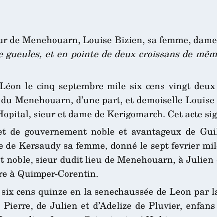
eur de Menehouarn, Louise Bizien, sa femme, dame
e gueules, et en pointe de deux croissans de même
Léon le cinq septembre mile six cens vingt deux 
r du Menehouarn, d’une part, et demoiselle Louise 
Hopital, sieur et dame de Kerigomarch. Cet acte si
 et de gouvernement noble et avantageux de Guil
 de Kersaudy sa femme, donné le sept fevrier mile
l et noble, sieur dudit lieu de Menehouarn, à Julien
ire à Quimper-Corentin.
six cens quinze en la senechaussée de Leon par la
Pierre, de Julien et d’Adelize de Pluvier, enfans