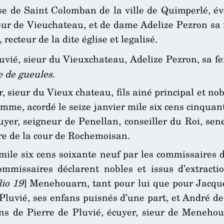
sse de Saint Colomban de la ville de Quimperlé, 
neur de Vieuchateau, et de dame Adelize Pezron sa f
recteur de la dite église et legalisé.
uvié, sieur du Vieuxchateau, Adelize Pezron, sa
e de gueules
.
 sieur du Vieux chateau, fils ainé principal et no
me, acordé le seize janvier mile six cens cinquan
uyer, seigneur de Penellan, conseiller du Roi, se
re de la cour de Rochemoisan.
mile six cens soixante neuf par les commissaires d
ommissaires déclarent nobles et issus d’extract
lio 19
] Menehouarn, tant pour lui que pour Jacques
uvié, ses enfans puisnés d’une part, et André de 
fans de Pierre de Pluvié, écuyer, sieur de Meneho