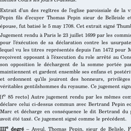
Extrait d’un des regîtres de l’eglise paroissiale de la v
Pepin fils d’ecuyer Thomas Pepin sieur de Belleisle
épouse, fut batisé le 5 may 1708. Cet extrait signé Thum
Jugement rendu à Paris le 23 juillet 1699 par les commi
pour l’éxécution de sa déclaration contre les usurpate
lequel vu les titres représentés depuis l’an 1472 pour 
reçoivent opposant à l’éxecution du role arrêté au Cons
son opposition le déchargent de la somme portée par
maintiennent et gardent ensemble ses enfans et postérit
et ordonnent qu’ils jouiront des honneurs, privilège
véritables gentilshommes du royaume. Ce jugement sign
o
[f
85 recto] Autre jugement rendu par les mêmes com
déclare celui ci-dessus commun avec Bertrand Pepin ecu
Marc et décharge en conséquence le dit Bertrand du p
avoit été taxé. Ce jugement signé comme le précédent.
e
III
degré
– Ayeul. Thomas Pepin, sieur de Belisle, 