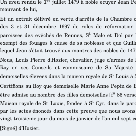
Un aveu rendu le 1
juillet 1479 à noble ecuyer Jean Pe
mouvant de lui,
Et un extrait délivré en vertu d’arrêts de la Chambre
des 3 et 31 décembre 1697 de roles de réformation 
t
paroisses des evêchés de Rennes, S
Malo et Dol par l
exempt des fouages à cause de sa noblesse et que Guill
lequel Jean s’étoit trouvé aux montres des nobles de 147
Nous, Louis Pierre d’Hozier, chevalier, juge d’armes de 
Roy en ses Conseils et commissaire de Sa Majesté p
t
demoiselles élevées dans la maison royale de S
Louis à 
Certifions au Roy que demoiselle Marie Anne Pepin de Be
o
être admise au nombre des filles demoiselles [f
86 verso
t
Maison royale de St Louis, fondée à S
Cyr, dans le parc
par les actes énoncés dans cette preuve que nous avons 
vingt troisieme jour du mois de janvier de l’an mil sept c
[Signé] d’Hozier.