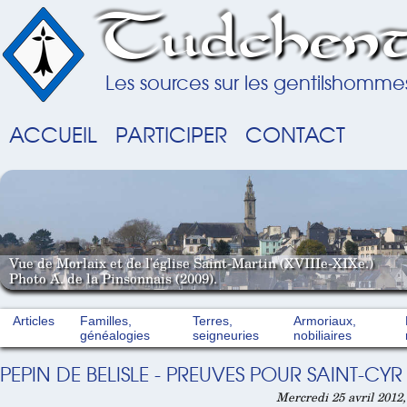
Tudchent
Les sources sur les gentilshomme
ACCUEIL
PARTICIPER
CONTACT
Vue de Morlaix et de l'église Saint-Martin (XVIIIe-XIXe.)
Photo A. de la Pinsonnais (2009).
Articles
Familles,
Terres,
Armoriaux,
généalogies
seigneuries
nobiliaires
PEPIN DE BELISLE - PREUVES POUR SAINT-CYR
Mercredi 25 avril 2012,