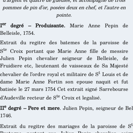
pommes de pin d’or, posées deux en chef, et l’autre en
pointe
.
er
I
degré – Produisante.
Marie Anne Pepin de
Belleisle, 1754.
Extrait du regitre des batemes de la paroisse de
te
S
Croix portant que Marie Anne fille de messire
Julien Pepin chevalier seigneur de Belleisle, de
Fruidiere etc, lieutenant de vaisseaux de Sa Majesté
t
chevalier de l’ordre royal et militaire de S
Louis et de
dame Marie Anne Fortin son epouse naquit et fut
batisée le 27 mars 1754 Cet extrait signé Sarrebourse
te
d’Audeville recteur de S
Croix et legalisé.
e
II
degré – Pere et mere
. Julien Pepin, seigneur de Be
1746.
t
Extrait du regitre des mariages de la paroisse de S