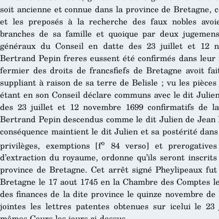
soit ancienne et connue dans la province de Bretagne, c
et les preposés à la recherche des faux nobles avoi
branches de sa famille et quoique par deux jugemens
généraux du Conseil en datte des 23 juillet et 12 
Bertrand Pepin freres eussent été confirmés dans leur 
fermier des droits de francsfiefs de Bretagne avoit fai
suppliant à raison de sa terre de Belisle ; vu les pièces
étant en son Conseil déclare communs avec le dit Julien
des 23 juillet et 12 novembre 1699 confirmatifs de l
Bertrand Pepin descendus comme le dit Julien de Jean P
conséquence maintient le dit Julien et sa postérité dans 
o
privilèges, exemptions [f
84 verso] et prerogatives
d’extraction du royaume, ordonne qu’ils seront inscrits
province de Bretagne. Cet arrêt signé Pheylipeaux fut
Bretagne le 17 aout 1745 en la Chambre des Comptes l
des finances de la dite province le quinze novembre de
jointes les lettres patentes obtenues sur icelui le 23
mêmes Cours les jours ci-dessus.