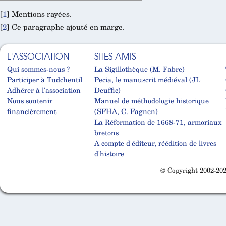
[
1
]
Mentions rayées.
[
2
]
Ce paragraphe ajouté en marge.
L'ASSOCIATION
SITES AMIS
Qui sommes-nous ?
La Sigillothèque (M. Fabre)
Participer à Tudchentil
Pecia, le manuscrit médiéval (JL
Adhérer à l'association
Deuffic)
Nous soutenir
Manuel de méthodologie historique
financièrement
(SFHA, C. Fagnen)
La Réformation de 1668-71, armoriaux
bretons
A compte d'éditeur, réédition de livres
d'histoire
© Copyright 2002-202
Cabinet d'orthodonthie à Nantes
Cabinet d'orthodonthie à Nantes