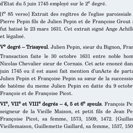
e
d’Etat du 5 juin 1745 employé sur le 2
degré.
o
[f
85 verso] Extrait des regîtres de l’eglise paroissiale
Pierre Pepin fils de Julien Pepin et de Françoise Grou
fut batisé le 23 mars 1631. Cet extrait signé Ange Achill
et légalisé.
e
V
degré – Trisayeul
. Julien Pepin, sieur du Bignon, Fra
Transaction faite le 30 octobre 1631 entre noble h
Nicolas Chevalier sieur de Cornais. Cet acte enoncé dans
juin 1745 ou il est aussi fait mention d’unActe de parta
Julien Pepin et Françoise Pepin sa sœur de la successio
de batême du meme Julien Pepin en datte du 9 octobre 1
François et de Françoise Picot.
e
e
e
e
VI
, VII
et VIII
degrés – 4, 5 et 6
ayeuls
. François Pe
seigneur de la Vieille Maison, et petit fils de Jean P
Françoise Picot, sa femme, 1573, 1509, 1472. [Guill
Vieillemaison, Guillemette Gaillard, sa femme, 1537, 15