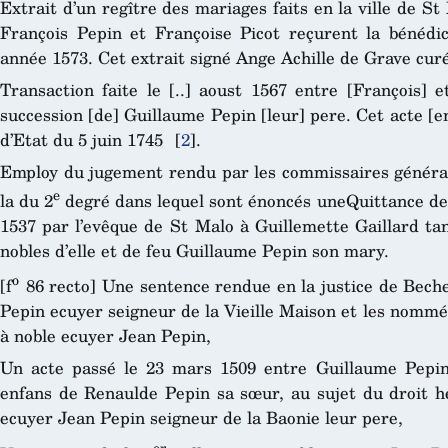
Extrait d’un regître des mariages faits en la ville de S
François Pepin et Françoise Picot reçurent la bénédict
année 1573. Cet extrait signé Ange Achille de Grave curé 
Transaction faite le [..] aoust 1567 entre [François] 
succession [de] Guillaume Pepin [leur] pere. Cet acte [en
d’Etat du 5 juin 1745
[
2
]
.
Employ du jugement rendu par les commissaires généraux
e
la du 2
degré dans lequel sont énoncés uneQuittance de 
1537 par l’evêque de St Malo à Guillemette Gaillard ta
nobles d’elle et de feu Guillaume Pepin son mary.
o
[f
86 recto] Une sentence rendue en la justice de Bech
Pepin ecuyer seigneur de la Vieille Maison et les nomm
à noble ecuyer Jean Pepin,
Un acte passé le 23 mars 1509 entre Guillaume Pepin 
enfans de Renaulde Pepin sa sœur, au sujet du droit hé
ecuyer Jean Pepin seigneur de la Baonie leur pere,
er