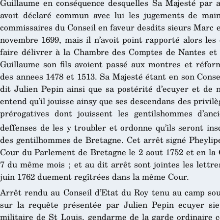
Guillaume en conséquence desquelles Sa Majesté par a
avoit déclaré commun avec lui les jugements de mai
commissaires du Conseil en faveur desdits sieurs Marc et
novembre 1699, mais il n’avoit point rapporté alors les 
faire délivrer à la Chambre des Comptes de Nantes et 
Guillaume son fils avoient passé aux montres et réfor
des annees 1478 et 1513. Sa Majesté étant en son Conse
dit Julien Pepin ainsi que sa postérité d’ecuyer et de 
entend qu’il jouisse ainsy que ses descendans des privil
prérogatives dont jouissent les gentilshommes d’anc
deffenses de les y troubler et ordonne qu’ils seront insc
des gentilhommes de Bretagne. Cet arrêt signé Pheylipea
Cour du Parlement de Bretagne le 2 aout 1752 et en l
7 du même mois ; et au dit arrêt sont jointes les lettre
juin 1762 duement regîtrées dans la même Cour.
Arrêt rendu au Conseil d’Etat du Roy tenu au camp sous
sur la requête présentée par Julien Pepin ecuyer sieu
militaire de St Louis, gendarme de la garde ordinaire 