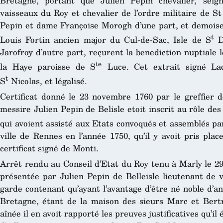
Bretagne, portant que Julien Pepin chevalier, seigne
vaisseaux du Roy et chevalier de l’ordre militaire de S
Pepin et dame Françoise Morogh d’une part, et demoisel
t
Louis Fortin ancien major du Cul-de-Sac, Isle de S
D
Jarofroy d’autre part, reçurent la benediction nuptiale l
te
la Haye paroisse de S
Luce. Cet extrait signé Lac
t
S
Nicolas, et légalisé.
Certificat donné le 23 novembre 1760 par le greffier 
messire Julien Pepin de Belisle etoit inscrit au rôle des
qui avoient assisté aux Etats convoqués et assemblés par
ville de Rennes en l’année 1750, qu’il y avoit pris plac
certificat signé de Monti.
Arrêt rendu au Conseil d’Etat du Roy tenu à Marly le 29
présentée par Julien Pepin de Belleisle lieutenant de 
garde contenant qu’ayant l’avantage d’être né noble d’a
Bretagne, étant de la maison des sieurs Marc et Ber
aînée il en avoit rapporté les preuves justificatives qu’il