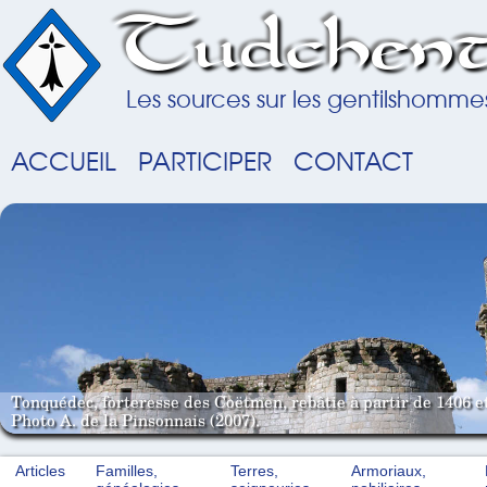
Tudchent
Les sources sur les gentilshomme
ACCUEIL
PARTICIPER
CONTACT
Tonquédec, forteresse des Coëtmen, rebâtie à partir de 1406 e
Photo A. de la Pinsonnais (2007).
Articles
Familles,
Terres,
Armoriaux,