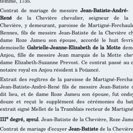
femme, 1735.
Contrat de mariage de messire
Jean-Batiste-André-
René
de la Chevière chevalier, seigneur de la
Chevière, y demeurant, paroisse de Martigné-Ferchaul
Rennes, fils de messire Jean-Batiste de la Chevière ch
dame Roze Jameu son épouse, accordé le huit fevrie
demoiselle
Gabrielle-Jeanne-Elizabeth de la Motte
deme
Anjou, fille de messire Jean marquis de la Motte che
dame Elizabeth-Suzanne Prevost. Ce contrat passé au
notaire royal en Anjou résident à Poüancé.
Extrait des regîtres de la paroisse de Martigné-Ferch
Jean-Batiste-André-René fils de messire Jean-Batiste 
dit lieu, et de dame Roze Jameu son épouse, fut ondoyé
douze et reçut le supplément des cérémonies du bat
extrait signé Mellet de la Tramblais recteur de Martigné,
e
III
degré, ayeul
. Jean-Batiste de la Chevière, Roze Jam
Contrat de mariage d’ecuyer
Jean-Batiste
de la Chevière