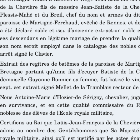
de la Chevière fils de messire Jean-Batiste de la Chev
Plessis-Mahé et du Breil, chef du nom et armes du dit
paroisse de Martigné-Ferchaud, evêché de Rennes, et d
a été déclaré noble et issu d’ancienne extraction noble e
ses descendans en légitime mariage de prendre la qualit
son nom seroit employé dans le catalogue des nobles 
arrêt signé le Clavier.
Extrait des regîtres de batêmes de la paroisse de Mart
Bretagne portant qu’Anne fils d’ecuyer Batiste de la C
demoiselle Guyonne Bonnier sa femme, fut batisé le ving
sept. cet extrait signé Mellet de la Tramblais recteur de 
Nous Antoine-Marie d’Hozier-de Sérigny, chevalier, jug
en survivance, et en cette qualité commissaire du R
noblesse des élèves de l’Ecole royale militaire,
Certifions au Roi que Loüis-Jean-François de la Chevièr
admis au nombre des Gentilshommes que Sa Majesté fa
royale militaire, ainsi qu’il est justifié par les actes é