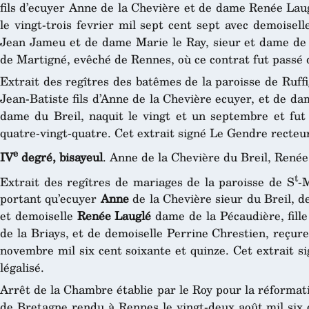
fils d’ecuyer Anne de la Chevière et de dame Renée Laug
le vingt-trois fevrier mil sept cent sept avec demoisel
Jean Jameu et de dame Marie le Ray, sieur et dame de l
de Martigné, evêché de Rennes, où ce contrat fut passé 
Extrait des regîtres des batêmes de la paroisse de Ruff
Jean-Batiste fils d’Anne de la Chevière ecuyer, et de d
dame du Breil, naquit le vingt et un septembre et fut 
quatre-vingt-quatre. Cet extrait signé Le Gendre recteur 
e
IV
degré, bisayeul
. Anne de la Chevière du Breil, René
t
Extrait des regîtres de mariages de la paroisse de S
-
portant qu’ecuyer
Anne
de la Chevière sieur du Breil, d
et demoiselle
Renée Lauglé
dame de la Pécaudière, fill
de la Briays, et de demoiselle Perrine Chrestien, reçure
novembre mil six cent soixante et quinze. Cet extrait 
légalisé.
Arrêt de la Chambre établie par le Roy pour la réformat
de Bretagne rendu à Rennes le vingt-deux août mil six 