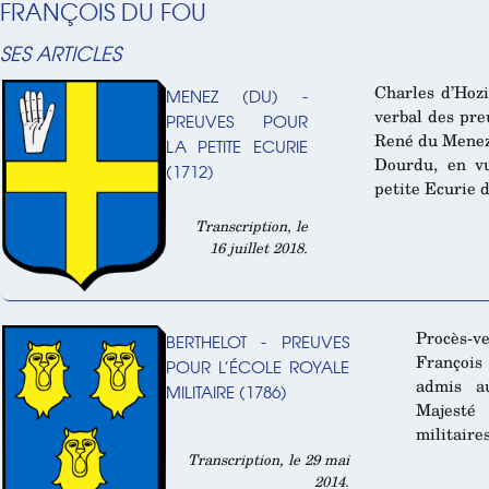
FRANÇOIS DU FOU
SES ARTICLES
Charles d’Hozi
MENEZ (DU) -
verbal des pre
PREUVES POUR
René du Menez,
LA PETITE ECURIE
Dourdu, en v
(1712)
petite Ecurie d
Transcription, le
16 juillet 2018.
Procès-v
BERTHELOT - PREUVES
François
POUR L’ÉCOLE ROYALE
admis a
MILITAIRE (1786)
Majesté
militaires
Transcription, le 29 mai
2014.