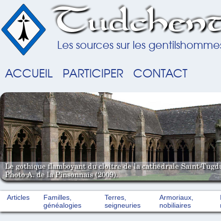
Tudchent
Les sources sur les gentilshomme
ACCUEIL
PARTICIPER
CONTACT
Le gothique flamboyant du cloître de la cathédrale Saint-Tugd
Photo A. de la Pinsonnais (2009).
Articles
Familles,
Terres,
Armoriaux,
généalogies
seigneuries
nobiliaires