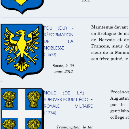
Maintenue devant 
FOU (DU) -
en Bretagne de me
RÉFORMATION
de Nervoie et de
DE LA
François, sieur d
NOBLESSE
sieur de la Moinne
(1669)
son frère puîné, le
Saisie, le 30
mars 2012.
Procès-
NOUE (DE LA) -
Augustin
PREUVES POUR L’ÉCOLE
par le 
ROYALE MILITAIRE
gentilsh
(1774)
collège r
Transcription, le 1er