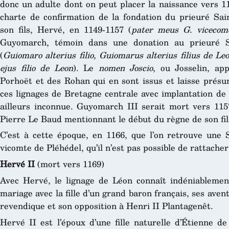
donc un adulte dont on peut placer la naissance vers 11
charte de confirmation de la fondation du prieuré Sai
son fils, Hervé, en 1149-1157 (
pater meus G. vicecom
Guyomarch, témoin dans une donation au prieuré Sa
(
Guiomaro alterius filio, Guiomarus alterius filius de Le
ejus filio de Leon
). Le
nomen Joscio
, ou Josselin, ap
Porhoët et des Rohan qui en sont issus et laisse présu
ces lignages de Bretagne centrale avec implantation de
ailleurs inconnue. Guyomarch III serait mort vers 115
Pierre Le Baud mentionnant le début du règne de son fil
C’est à cette époque, en 1166, que l’on retrouve une S
vicomte de Pléhédel, qu’il n’est pas possible de rattacher
Hervé II
(mort vers 1169)
Avec Hervé, le lignage de Léon connaît indéniableme
mariage avec la fille d’un grand baron français, ses avent
revendique et son opposition à Henri II Plantagenêt.
Hervé II est l’époux d’une fille naturelle d’Étienne de