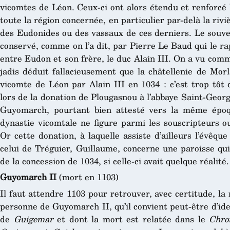
vicomtes de Léon. Ceux-ci ont alors étendu et renforcé 
toute la région concernée, en particulier par-delà la riv
des Eudonides ou des vassaux de ces derniers. Le souve
conservé, comme on l’a dit, par Pierre Le Baud qui le ra
entre Eudon et son frère, le duc Alain III. On a vu com
jadis déduit fallacieusement que la châtellenie de Mor
vicomte de Léon par Alain III en 1034 : c’est trop tôt
lors de la donation de Plougasnou à l’abbaye Saint-Geor
Guyomarch, pourtant bien attesté vers la même épo
dynastie vicomtale ne figure
parmi les souscripteurs ou
Or cette donation, à laquelle assiste d’ailleurs l’évêqu
celui de Tréguier, Guillaume, concerne une paroisse qu
de la concession de 1034, si celle-ci avait quelque réalité.
Guyomarch II
(mort en 1103)
Il faut attendre 1103 pour retrouver, avec certitude, l
personne de Guyomarch II, qu’il convient peut-être d’ide
de
Guigemar
et dont la mort est relatée dans le
Chro