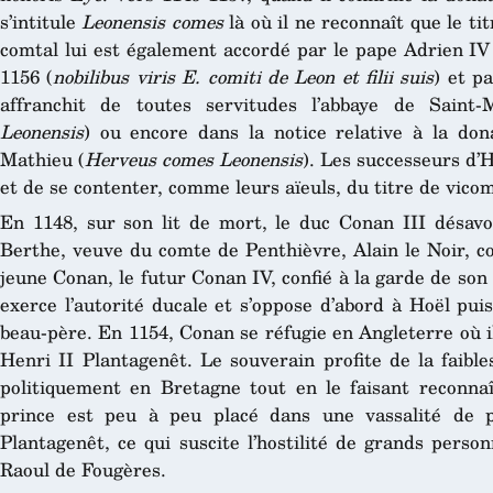
s’intitule
Leonensis comes
là où il ne reconnaît que le ti
comtal lui est également accordé par le pape Adrien IV 
1156 (
nobilibus viris E. comiti de Leon et filii suis
) et p
affranchit de toutes servitudes l’abbaye de Saint
Leonensis
) ou encore dans la notice relative à la don
Mathieu (
Herveus comes Leonensis
). Les successeurs d’
et de se contenter, comme leurs aïeuls, du titre de vico
En 1148, sur son lit de mort, le duc Conan III désavou
Berthe, veuve du comte de Penthièvre, Alain le Noir, c
jeune Conan, le futur Conan IV, confié à la garde de so
exerce l’autorité ducale et s’oppose d’abord à Hoël pui
beau-père. En 1154, Conan se réfugie en Angleterre où il 
Henri II Plantagenêt. Le souverain profite de la faibl
politiquement en Bretagne tout en le faisant reconn
prince est peu à peu placé dans une vassalité de p
Plantagenêt, ce qui suscite l’hostilité de grands per
Raoul de Fougères.