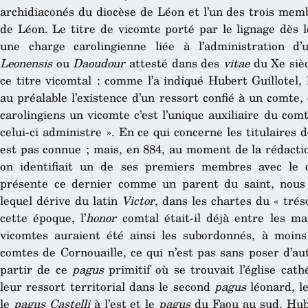
archidiaconés du diocèse de Léon et l’un des trois mem
de Léon. Le titre de vicomte porté par le lignage dès 
une charge carolingienne liée à l’administration d
Leonensis
ou
Daoudour
attesté dans des
vitae
du Xe sièc
ce titre vicomtal : comme l’a indiqué Hubert Guillotel,
au préalable l’existence d’un ressort confié à un comte,
carolingiens un vicomte c’est l’unique auxiliaire du com
celui-ci administre ». En ce qui concerne les titulaires 
est pas connue ; mais, en 884, au moment de la rédacti
on identifiait un de ses premiers membres avec le 
présente ce dernier comme un parent du saint, nous p
lequel dérive du latin
Victor
, dans les chartes du « trés
cette époque, l’
honor
comtal était-il déjà entre les m
vicomtes auraient été ainsi les subordonnés, à moins
comtes de Cornouaille, ce qui n’est pas sans poser d’au
partir de ce
pagus
primitif où se trouvait l’église cat
leur ressort territorial dans le second
pagus
léonard, l
le
pagus Castelli
à l’est et le
pagus
du Faou au sud. Huber