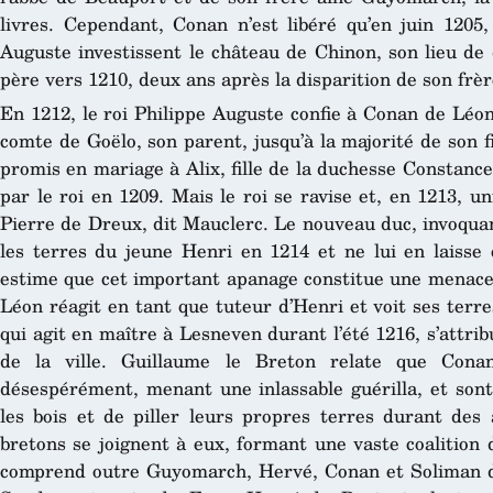
livres. Cependant, Conan n’est libéré qu’en juin 1205
Auguste investissent le château de Chinon, son lieu de
père vers 1210, deux ans après la disparition de son fr
En 1212, le roi Philippe Auguste confie à Conan de Léon 
comte de Goëlo, son parent, jusqu’à la majorité de son fi
promis en mariage à Alix, fille de la duchesse Constanc
par le roi en 1209. Mais le roi se ravise et, en 1213, uni
Pierre de Dreux, dit Mauclerc. Le nouveau duc, invoquan
les terres du jeune Henri en 1214 et ne lui en laisse 
estime que cet important apanage constitue une menace
Léon réagit en tant que tuteur d’Henri et voit ses terr
qui agit en maître à Lesneven durant l’été 1216, s’attrib
de la ville. Guillaume le Breton relate que Con
désespérément, menant une inlassable guérilla, et sont
les bois et de piller leurs propres terres durant des 
bretons se joignent à eux, formant une vaste coalition 
comprend outre Guyomarch, Hervé, Conan et Soliman de