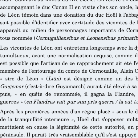
accompagnant le duc Conan II en visite chez son oncle, l
de Léon témoin dans une donation du duc Hoël à l’abbay
soit possible d’identifier avec certitude des vicomtes d
apparaît au milieu de personnages importants de Corn
tous nommés (
Cornugalliensibus et Leonensibus primati
Les vicomtes de Léon ont entretenu longtemps avec la d
tumultueux, avant une normalisation acquise, comme il v
est possible que l’artisan de ce rapprochement ait été 
membre de l’entourage du comte de Cornouaille, Alain C
« sire de Léon » (
Liün
) est désigné comme un des b
Guigemar
(c’est-à-dire Guyomarch) aurait été élevé à sa
puis, « en quête de renommée, il gagna la Flandre, o
guerres » (
en Flandres
vait pur sun pris querre / la out t
Après les premières années d’un règne placé « sous le d
de la tranquillité intérieure », Hoël dut s’opposer mil
mettaient en cause la légitimité de cette autorité, en 
péninsule. Il paraît très vraisemblable qu’il s’est appuy