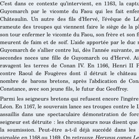
C’est dans ce contexte qu’intervient, en 1163, la capt
Guyomarch par le vicomte du Faou qui les fait enfe
Châteaulin. Un autre des fils d’Hervé, l’évêque de 
rameute des troupes qui viennent faire le siège de la pla
son tour enfermer le vicomte du Faou, son frère et son fi
meurent de faim et de soif. L’aide apportée par le duc 
Guyomarch de s’allier contre lui, dès l’année suivante,
secondes noces une fille de Guyomarch ou d’Hervé. Ai
ravagent les terres de Conan IV. En 1166, Henri II P
contre Raoul de Fougères dont il détruit le château 
nombre de barons bretons, après l’abdication de Cona
Constance, avec son jeune fils, le futur duc Geoffroy.
Parmi les seigneurs bretons qui refusent encore l’ingér
Léon. En 1167, le souverain lance ses troupes contre le 
assaillis dans une spectaculaire démonstration de forc
seigneur est détruite : les chroniqueurs nous disent qu
la soumission. Peut-être a-t-il déjà succédé dans les
signalée en 1168 ou 1169. On retrouve
Herveus comes Le