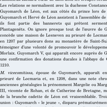
Les relations se normalisent avec la duchesse Constance
Guyomarch de Léon, est aux côtés du prince lors de
Guyomarch et Hervé de Léon assistent à l’assemblée de
ils font partie des bannerets qui prêtent sermen
Plantagenêts. On ignore presque tout de l’œuvre de 
concède une maison de Lesneven au prieuré de Locmar
en 1207 par plusieurs dons au monastère de Saint-Su
témoigner d’une volonté de promouvoir le développemen
Morlaix. Guyomarch V, qui apparaît encore auprès de
une confirmation des donations ducales à l’abbaye de
1210.
M. vicecomitissa,
épouse de Guyomarch, apparaît en
prieuré de Locmaria et, en 1208, dans une note chr
anciennes généalogies la prénomment Margelie ou Marguer
III, vicomte de Rohan, et de Catherine de Bretagne, ma
de la branche cadette de Léon est vraisemblable. Trois
union : Guyomarch « le jeune », disparu prématurément