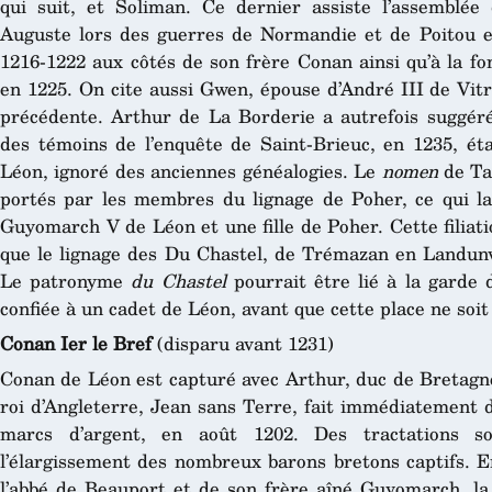
qui suit, et Soliman. Ce dernier assiste l’assemblée
Auguste lors des guerres de Normandie et de Poitou et
1216-1222 aux côtés de son frère Conan ainsi qu’à la f
en 1225. On cite aussi Gwen, épouse d’André III de Vitr
précédente. Arthur de La Borderie a autrefois suggér
des témoins de l’enquête de Saint-Brieuc, en 1235, ét
Léon, ignoré des anciennes généalogies. Le
nomen
de Ta
portés par les membres du lignage de Poher, ce qui l
Guyomarch V de Léon et une fille de Poher. Cette filiatio
que le lignage des Du Chastel, de Trémazan en Landunve
Le patronyme
du Chastel
pourrait être lié à la garde 
confiée à un cadet de Léon, avant que cette place ne soi
Conan Ier le Bref
(disparu avant 1231)
Conan de Léon est capturé avec Arthur, duc de Bretagne
roi d’Angleterre, Jean sans Terre, fait immédiatement
marcs d’argent, en août 1202. Des tractations s
l’élargissement des nombreux barons bretons captifs. E
l’abbé de Beauport et de son frère aîné Guyomarch, la