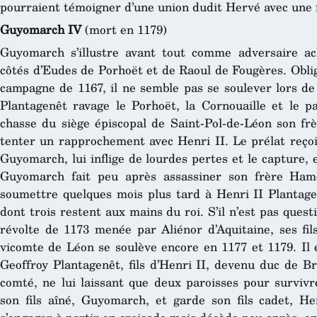
pourraient témoigner d’une union dudit Hervé avec une
Guyomarch IV
(mort en 1179)
Guyomarch s’illustre avant tout comme adversaire ac
côtés d’Eudes de Porhoët et de Raoul de Fougères. Oblig
campagne de 1167, il ne semble pas se soulever lors de 
Plantagenêt ravage le Porhoët, la Cornouaille et le pa
chasse du siège épiscopal de Saint-Pol-de-Léon son f
tenter un rapprochement avec Henri II. Le prélat reçoi
Guyomarch, lui inflige de lourdes pertes et le capture
Guyomarch fait peu après assassiner son frère Hamo
soumettre quelques mois plus tard à Henri II Plantage
dont trois restent aux mains du roi. S’il n’est pas que
révolte de 1173 menée par Aliénor d’Aquitaine, ses fil
vicomte de Léon se soulève encore en 1177 et 1179. Il 
Geoffroy Plantagenêt, fils d’Henri II, devenu duc de Br
comté, ne lui laissant que deux paroisses pour survivr
son fils aîné, Guyomarch, et garde son fils cadet, H