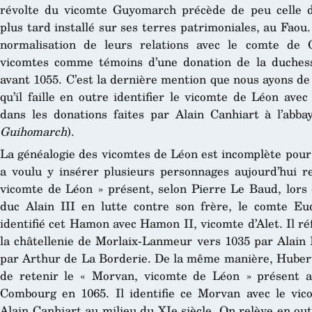
révolte du vicomte Guyomarch précède de peu celle 
plus tard installé sur ses terres patrimoniales, au Faou.
normalisation de leurs relations avec le comte de 
vicomtes comme témoins d’une donation de la duchess
avant 1055. C’est la dernière mention que nous ayons de
qu’il faille en outre identifier le vicomte de Léon av
dans les donations faites par Alain Canhiart à l’abb
Guihomarch
).
La généalogie des vicomtes de Léon est incomplète pour 
a voulu y insérer plusieurs personnages aujourd’hui re
vicomte de Léon » présent, selon Pierre Le Baud, lors 
duc Alain III en lutte contre son frère, le comte Eu
identifié cet Hamon avec Hamon II, vicomte d’Alet. Il r
la châtellenie de Morlaix-Lanmeur vers 1035 par Alain 
par Arthur de La Borderie. De la même manière, Hubert G
de retenir le « Morvan, vicomte de Léon » présent 
Combourg en 1065. Il identifie ce Morvan avec le vic
Alain Canhiart au milieu du XIe siècle. On relève en ou