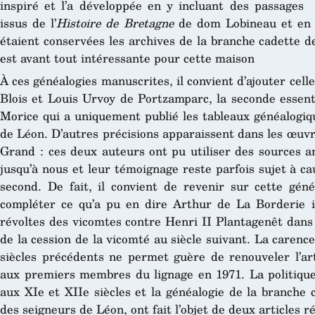
inspiré et l’a développée en y incluant des passages
issus de l’
Histoire
de Bretagne
de dom Lobineau et en e
étaient conservées les archives de la branche cadette d
est avant tout intéressante pour cette maison
À ces généalogies manuscrites, il convient d’ajouter cell
Blois et Louis Urvoy de Portzamparc, la seconde essent
Morice qui a uniquement publié les tableaux généalogiq
de Léon. D’autres précisions apparaissent dans les œuvr
Grand : ces deux auteurs ont pu utiliser des sources a
jusqu’à nous et leur témoignage reste parfois sujet à ca
second. De fait, il convient de revenir sur cette gé
compléter ce qu’a pu en dire Arthur de La Borderie il
révoltes des vicomtes contre Henri II Plantagenêt dans 
de la cession de la vicomté au siècle suivant. La caren
siècles précédents ne permet guère de renouveler l’art
aux premiers membres du lignage en 1971. La politiqu
aux XIe et XIIe siècles et la généalogie de la branche 
des seigneurs de Léon, ont fait l’objet de deux articles r