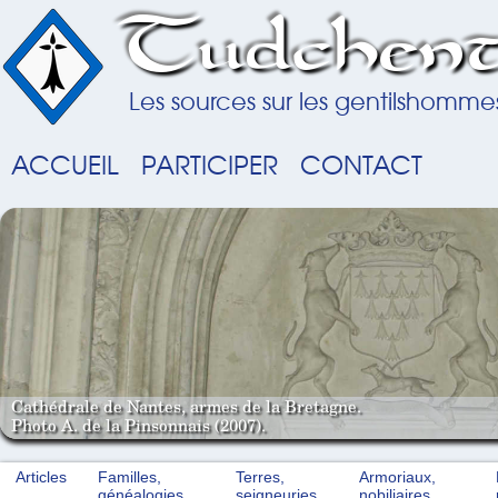
Tudchent
Les sources sur les gentilshomme
ACCUEIL
PARTICIPER
CONTACT
Cathédrale de Nantes, armes de la Bretagne.
Photo A. de la Pinsonnais (2007).
Articles
Familles,
Terres,
Armoriaux,
généalogies
seigneuries
nobiliaires