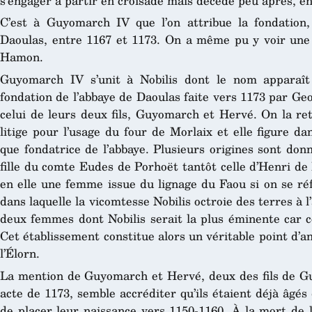
s’engager à partir en croisade mais décède peu après, e
C’est à Guyomarch IV que l’on attribue la fondation,
Daoulas, entre 1167 et 1173. On a même pu y voir une
Hamon.
Guyomarch IV s’unit à Nobilis dont le nom apparaît
fondation de l’abbaye de Daoulas faite vers 1173 par Ge
celui de leurs deux fils, Guyomarch et Hervé. On la re
litige pour l’usage du four de Morlaix et elle figure d
que fondatrice de l’abbaye. Plusieurs origines sont donn
fille du comte Eudes de Porhoët tantôt celle d’Henri de
en elle une femme issue du lignage du Faou si on se ré
dans laquelle la vicomtesse Nobilis octroie des terres à 
deux femmes dont Nobilis serait la plus éminente car c
Cet établissement constitue alors un véritable point d’
l’Élorn.
La mention de Guyomarch et Hervé, deux des fils de Gu
acte de 1173, semble accréditer qu’ils étaient déjà âgé
de placer leur naissance vers 1150-1160. À la mort de l