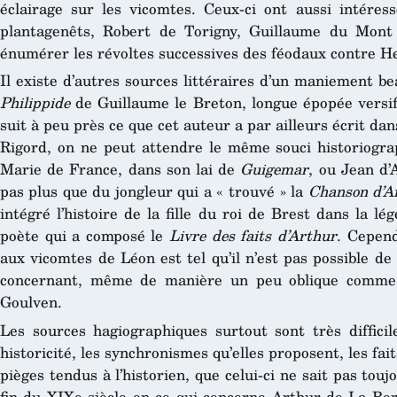
éclairage sur les vicomtes. Ceux-ci ont aussi intéres
plantagenêts, Robert de Torigny, Guillaume du Mon
énumérer les révoltes successives des féodaux contre Henr
Il existe d’autres sources littéraires d’un maniement bea
Philippide
de Guillaume le Breton, longue épopée versifi
suit à peu près ce que cet auteur a par ailleurs écrit da
Rigord, on ne peut attendre le même souci historiogr
Marie de France, dans son lai de
Guigemar
, ou Jean d
pas plus que du jongleur qui a « trouvé » la
Chanson d’A
intégré l’histoire de la fille du roi de Brest dans la 
poète qui a composé le
Livre des faits d’Arthur
. Cepend
aux vicomtes de Léon est tel qu’il n’est pas possible d
concernant, même de manière un peu oblique comme 
Goulven.
Les sources hagiographiques surtout sont très difficile
historicité, les synchronismes qu’elles proposent, les fai
pièges tendus à l’historien, que celui-ci ne sait pas touj
fin du XIXe siècle en ce qui concerne Arthur de La Bord