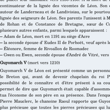
continuateur de la lignée des vicomtes de Léon. Son ca
autour de Landerneau et de Landivisiau, sur le pourtour 
lignée des seigneurs de Léon. Ses parents l’unissent à Ma
de Rohan et de Constance de Bretagne, sœur de C
plusieurs autres enfants, parmi lesquels apparaissent :
–
Adam de Léon, mort en 1191 au siège d’Acre
–
la seconde épouse d’ Eudes II de Porhoët, veuf après l
–
Éléonore, femme de Rivoallon de Rosmadec
–
Gwen ou Ewen, seconde épouse d’André de Vitré, vers 
Guyomarch V
(mort vers 1210)
Guyomarch V de Léon est présenté comme un personn
le Breton qui, avant de devenir chapelain du roi P
possibilité de le connaître et d’être présent à sa cou
permet de dire que Guyomarch était capable d’assommer
tua l’économe de son père en sa présence. Dans l’enqu
Pierre Mauclerc, le chanoine Raoul rapporte que Guyom
plus précieuse que toutes les pierres précieuses qui l