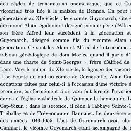
des règles de transmission onomastique, que ce Gu
vicomtale très liée à la maison de Rennes. On peut r
générations au XIe siècle : le vicomte Guyomarch, cité en
dénommé Alain, également désigné comme père d’Alfred 
son frère Alfred leur succèdent à la génération s
Guyomarch, désigné comme fils du vicomte Alain (
génération. Ce sont les Alain et Alfred de la troisième
tableau généalogique de dom Morice quand il parle d
dans une charte de Saint-Georges », frère d’Alfred d
Léon. Vers le milieu du XIe siècle, le lignage des vicom
Il se heurte au sud au comte de Cornouaille, Alain C
donations faites par celui-ci à l’occasion d’une victoir
première, conformément à un vœu fait lors de l’invasio
donne à l’église cathédrale de Quimper le hameau de L
Cap-Sizun ; dans la seconde, il cède à l’abbaye Sainte
Tréballay et de Trévennou en Bannalec. Le deuxième ac
des années 1046-1055. L’ost de Guyomarch avait alo
Canhiart, le vicomte Guyomarch étant accompagné de 