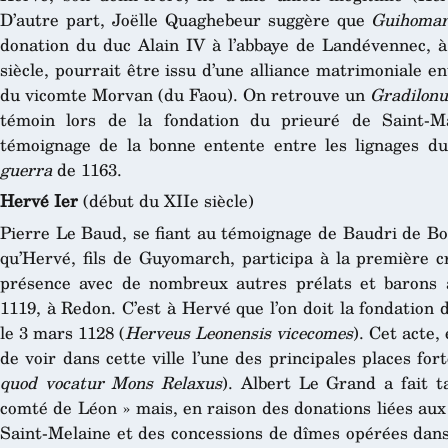
D’autre part, Joëlle Quaghebeur suggère que
Guihomarc
donation du duc Alain IV à l’abbaye de Landévennec, à
siècle, pourrait être issu d’une alliance matrimoniale en
du vicomte Morvan (du Faou). On retrouve un
Gradilonus
témoin lors de la fondation du prieuré de Saint-M
témoignage de la bonne entente entre les lignages du
guerra
de 1163.
Hervé Ier
(début du XIIe siècle)
Pierre Le Baud, se fiant au témoignage de Baudri de Bo
qu’Hervé, fils de Guyomarch, participa à la première c
présence avec de nombreux autres prélats et barons a
1119, à Redon. C’est à Hervé que l’on doit la fondation
le 3 mars 1128 (
Herveus Leonensis vicecomes
). Cet acte,
de voir dans cette ville l’une des principales places for
quod vocatur Mons Relaxus
). Albert Le Grand a fait t
comté de Léon » mais, en raison des donations liées aux
Saint-Melaine et des concessions de dîmes opérées dans