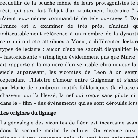
recueillir de la bouche même de leurs protagonistes le
récit qui aura fait l’objet d’un traitement littéraire
n’aient eux-mêmes commandité de tels ouvrages ? Dan
France est à examiner de très près, d’autant 
indiscutablement référence à un membre de la dynasti
ceux qui ont été attribués à Marie, à différentes lectu
types de lecture : aucun d’eux ne saurait disqualifier l
« historicisante » n’implique évidemment pas que Marie, d
ait rapporté à la manière d’un véritable chroniqueur la
siècle auparavant, les vicomtes de Léon à un seig
cependant, l’histoire d’amour entre Guigemar et
s’ami
par Marie de nombreux motifs folkloriques (la chasse a
chasseur qui l’a blessé, la nef qui vogue sans pilote ni 
dans le « film » des événements qui se sont déroulés lor
Les origines du lignage
La généalogie des vicomtes de Léon est incertaine avant
dans la seconde moitié de celui-ci. On recense onze
siècles ; à une exception près, ils sont tous prénom