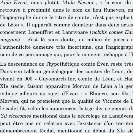
Aula Eveni
, mais plutôt
*Aula Neveni
, « la cour de
retrouve à proximité dans le nom de lieu Runeven, en
l’hagiographe donne le titre de comte, n’est pas expli
de Léon ». Il apparaît comme donateur dans deux actes
concernent Laneuffret et Lanrivoaré (
nobilis comes Eu
magnus
) : c’est là sans doute, au milieu de pièces 
l’authenticité demeure très incertaine, que l’hagiogra
nom de ce personnage qui, pour le moment, échappe à l’h
La descendance de l’hypothétique comte Éven reste très 
Dans son tableau généalogique des comtes de Léon, do
vivant en 900 » Guyomarch Ier, comte de Léon, et Ha
XIe siècle, faisant apparaître Morvan de Léon à la g
indique ailleurs au sujet d’Éven : « Ehuarn, son fils
Morvan, qui ne prenoient que la qualité de Vicomte de L
le cadet fit, selon les apparences, la tige des seigneur
Yli vicecomes
mentionné dans le nécrologe de Landévenn
peut être mis en relation avec l’existence d’un terri
démembrement féodal, mentionné au début du XIe siècl