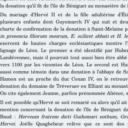
la donation qu’il fit de l’île de Béniguet au monastère d
Du mariage d’Hervé II et de la fille adultérine d’Éti
plusieurs enfants dont Guyomarch IV qui suit et deu
charte de confirmation de la donation à Saint-Melaine 
in presencia filiorum meorum, E. scilicet abbati et H. leo
exercent de hautes charges ecclésiastiques montre 
lignage de Léon. Le premier a été identifié par Huber
Landévennec, mais il pourrait tout aussi bien être abbé
vers 1100 par les vicomtes de Léon. Le second est Ha
aussi comme témoin dans une donation à l’abbaye de Sa
Hamon est un proche du duc Conan IV, on le retrou
donation du domaine de Tréveruer en Elliant au monast
On cite également Jeanne, parfois prénommée Aliénor, 
Il est possible qu’Hervé se soit remarié ou alors qu’il ait
mention concernant la donation de l’île de Béniguet d
Baud :
Herveum fratrem dicti Guihomari nothum, Grad
Hervei
. Joëlle Quaghebeur relève que ce sont des p