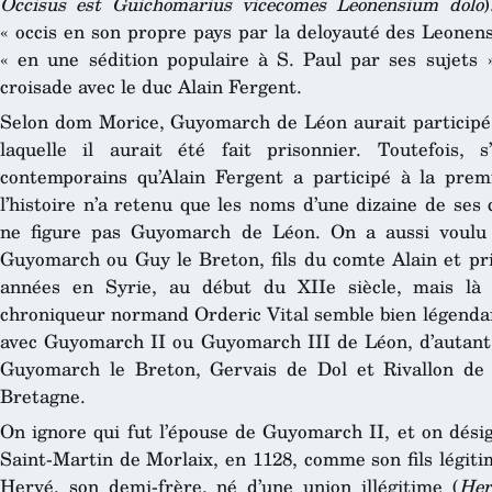
Occisus est Guichomarius vicecomes Leonensium dolo
« occis en son propre pays par la deloyauté des Leonens
« en une sédition populaire à S. Paul par ses sujets »
croisade avec le duc Alain Fergent.
Selon dom Morice, Guyomarch de Léon aurait participé 
laquelle il aurait été fait prisonnier. Toutefois, 
contemporains qu’Alain Fergent a participé à la prem
l’histoire n’a retenu que les noms d’une dizaine de se
ne figure pas Guyomarch de Léon. On a aussi voulu
Guyomarch ou Guy le Breton, fils du comte Alain et pri
années en Syrie, au début du XIIe siècle, mais là 
chroniqueur normand Orderic Vital semble bien légendair
avec Guyomarch II ou Guyomarch III de Léon, d’autant
Guyomarch le Breton, Gervais de Dol et Rivallon de 
Bretagne.
On ignore qui fut l’épouse de Guyomarch II, et on dési
Saint-Martin de Morlaix, en 1128, comme son fils légiti
Hervé, son demi-frère, né d’une union illégitime (
Her