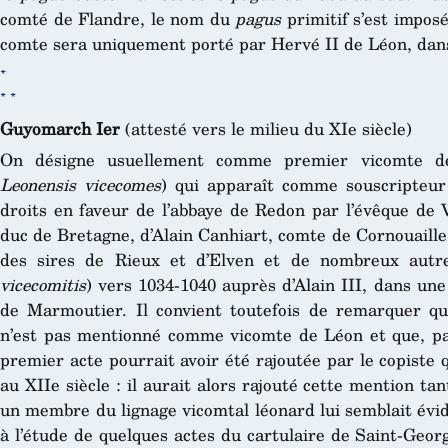
comté de Flandre, le nom du
pagus
primitif s’est impos
comte sera uniquement porté par Hervé II de Léon, dans 
*
* *
Guyomarch Ier
(attesté vers le milieu du XIe siècle)
On désigne usuellement comme premier vicomte 
Leonensis vicecomes
) qui apparaît comme souscripteur
droits en faveur de l’abbaye de Redon par l’évêque de V
duc de Bretagne, d’Alain Canhiart, comte de Cornouaill
des sires de Rieux et d’Elven et de nombreux autre
vicecomitis
) vers 1034-1040 auprès d’Alain III, dans une
de Marmoutier. Il convient toutefois de remarquer q
n’est pas mentionné comme vicomte de Léon et que, pa
premier acte pourrait avoir été rajoutée par le copiste 
au XIIe siècle : il aurait alors rajouté cette mention ta
un membre du lignage vicomtal léonard lui semblait évid
à l’étude de quelques actes du cartulaire de Saint-Geo