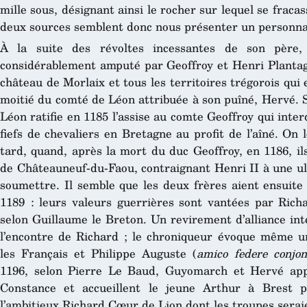
mille sous, désignant ainsi le rocher sur lequel se fracas
deux sources semblent donc nous présenter un personnag
À la suite des révoltes incessantes de son père
considérablement amputé par Geoffroy et Henri Plantage
château de Morlaix et tous les territoires trégorois qui
moitié du comté de Léon attribuée à son puîné, Hervé. 
Léon ratifie en 1185 l’assise au comte Geoffroy qui inter
fiefs de chevaliers en Bretagne au profit de l’aîné. On
tard, quand, après la mort du duc Geoffroy, en 1186, i
de Châteauneuf-du-Faou, contraignant Henri II à une ul
soumettre. Il semble que les deux frères aient ensuite 
1189 : leurs valeurs guerrières sont vantées par Rich
selon Guillaume le Breton. Un revirement d’alliance int
l’encontre de Richard ; le chroniqueur évoque même u
les Français et Philippe Auguste (
amico federe conjon
1196, selon Pierre Le Baud, Guyomarch et Hervé app
Constance et accueillent le jeune Arthur à Brest p
l’ambitieux Richard Cœur de Lion dont les troupes serai