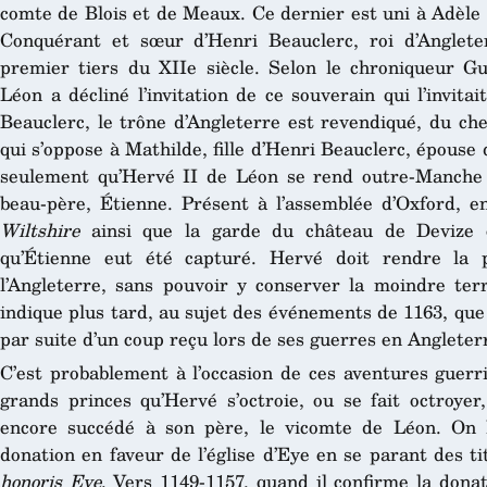
comte de Blois et de Meaux. Ce dernier est uni à Adèle 
Conquérant et sœur d’Henri Beauclerc, roi d’Anglet
premier tiers du XIIe siècle. Selon le chroniqueur 
Léon a décliné l’invitation de ce souverain qui l’invita
Beauclerc, le trône d’Angleterre est revendiqué, du ch
qui s’oppose à Mathilde, fille d’Henri Beauclerc, épouse 
seulement qu’Hervé II de Léon se rend outre-Manche 
beau-père, Étienne. Présent à l’assemblée d’Oxford, en
Wiltshire
ainsi que la garde du château de Devize o
qu’Étienne eut été capturé. Hervé doit rendre la p
l’Angleterre, sans pouvoir y conserver la moindre ter
indique plus tard, au sujet des événements de 1163, que
par suite d’un coup reçu lors de ses guerres en Angleterr
C’est probablement à l’occasion de ces aventures guerri
grands princes qu’Hervé s’octroie, ou se fait octroyer,
encore succédé à son père, le vicomte de Léon. On le
donation en faveur de l’église d’Eye en se parant des t
honoris Eye
. Vers 1149-1157, quand il confirme la donat