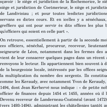
sçavoir : le siège et juridiction de la Rochemorice, le s
siège et juridiction de Coetmerieur, le siège et juridicti
de Landivisiau ; et pour toutes lesdictes juridictio
servans es dictes cours. Et en icelles y a sénéchaux, 
greffiers qui ont pour servir ès dits offices les plus
qu’officiers qui soient en celle part ».
On retrouve, essentiellement à partir de la seconde mo
ces officiers, sénéchal, procureur, receveur, lieutena
seigneurie de Léon, notamment dans les fermes des 
vient de leur consacrer quelques pages dans un récent 
renvoyons le lecteur. Ils appartiennent bien souvent à d
de la bourgeoisie locale, intéressés par les offices se
la multiplication du nombre des sergents. Ils constitu
comme les Keraudy, avec notamment Yvon de Keraudy, 
1494, dont Jean Kerhervé nous indique : « de petite no
officier de finances depuis 1454 et 1455, années où il 
Devenu receveur de Landerneau-Coatméal (avant 1472), i
(vers 1493-1494), administrant les châtellenies tantôt