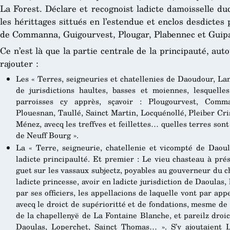
La Forest. Déclare et recognoist ladicte damoisselle duc
les hérittages sittués en l’estendue et enclos desdictes 
de Commanna, Guigourvest, Plougar, Plabennec et Guip
Ce n’est là que la partie centrale de la principauté, aut
rajouter :
Les « Terres, seigneuries et chatellenies de Daoudour, Lan
de jurisdictions haultes, basses et moiennes, lesquelle
parroisses cy apprès, sçavoir : Plougourvest, Comma
Plouesnan, Taullé, Sainct Martin, Locquénollé, Pleiber Cr
Ménez, avecq les treffves et feillettes… quelles terres so
de Neuff Bourg ».
La « Terre, seigneurie, chatellenie et vicompté de Daou
ladicte principaulté. Et premier : Le vieu chasteau à pré
guet sur les vassaux subjectz, poyables au gouverneur du 
ladicte princesse, avoir en ladicte jurisdiction de Daoulas,
par ses officiers, les appellacions de laquelle vont par ap
avecq le droict de supérioritté et de fondations, mesme de 
de la chapellenyë de La Fontaine Blanche, et pareilz droic
Daoulas, Loperchet, Sainct Thomas… ». S’y ajoutaient L