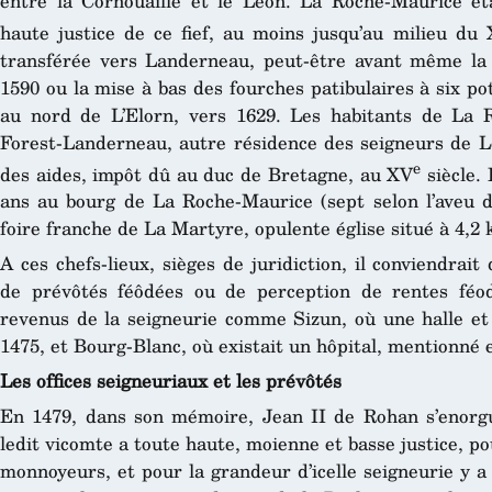
entre la Cornouaille et le Léon. La Roche-Maurice ét
haute justice de ce fief, au moins jusqu’au milieu du
transférée vers Landerneau, peut-être avant même la 
1590 ou la mise à bas des fourches patibulaires à six pot
au nord de L’Elorn, vers 1629. Les habitants de La
Forest-Landerneau, autre résidence des seigneurs de 
e
des aides, impôt dû au duc de Bretagne, au XV
siècle. 
ans au bourg de La Roche-Maurice (sept selon l’aveu d
foire franche de La Martyre, opulente église situé à 4,2 
A ces chefs-lieux, sièges de juridiction, il conviendrait
de prévôtés féôdées ou de perception de rentes féod
revenus de la seigneurie comme Sizun, où une halle et 
1475, et Bourg-Blanc, où existait un hôpital, mentionné 
Les offices seigneuriaux et les prévôtés
En 1479, dans son mémoire, Jean II de Rohan s’enorguei
ledit vicomte a toute haute, moienne et basse justice, pou
monnoyeurs, et pour la grandeur d’icelle seigneurie y a c