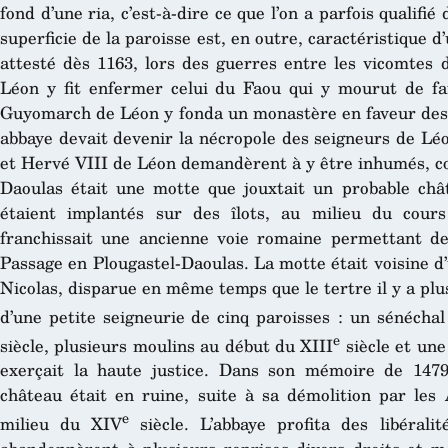
fond d’une ria, c’est-à-dire ce que l’on a parfois qualifié 
superficie de la paroisse est, en outre, caractéristique d
attesté dès 1163, lors des guerres entre les vicomtes 
Léon y fit enfermer celui du Faou qui y mourut de fa
Guyomarch de Léon y fonda un monastère en faveur des 
abbaye devait devenir la nécropole des seigneurs de Lé
et Hervé VIII de Léon demandèrent à y être inhumés, c
Daoulas était une motte que jouxtait un probable châ
étaient implantés sur des îlots, au milieu du cour
franchissait une ancienne voie romaine permettant de
Passage en Plougastel-Daoulas. La motte était voisine d’
Nicolas, disparue en même temps que le tertre il y a plus
d’une petite seigneurie de cinq paroisses : un sénéchal
e
siècle, plusieurs moulins au début du XIII
siècle et une
exerçait la haute justice. Dans son mémoire de 147
château était en ruine, suite à sa démolition par les 
e
milieu du XIV
siècle. L’abbaye profita des libérali