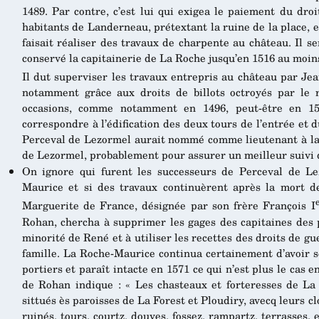
1489. Par contre, c’est lui qui exigea le paiement du droi
habitants de Landerneau, prétextant la ruine de la place,
faisait réaliser des travaux de charpente au château. Il 
conservé la capitainerie de La Roche jusqu’en 1516 au moins,
Il dut superviser les travaux entrepris au château par Je
notamment grâce aux droits de billots octroyés par le 
occasions, comme notamment en 1496, peut-être en 15
correspondre à l’édification des deux tours de l’entrée et 
Perceval de Lezormel aurait nommé comme lieutenant à la 
de Lezormel, probablement pour assurer un meilleur suivi 
On ignore qui furent les successeurs de Perceval de Le
Maurice et si des travaux continuèrent après la mort d
Marguerite de France, désignée par son frère François I
Rohan, chercha à supprimer les gages des capitaines des 
minorité de René et à utiliser les recettes des droits de gu
famille. La Roche-Maurice continua certainement d’avoir se
portiers et paraît intacte en 1571 ce qui n’est plus le cas
de Rohan indique : « Les chasteaux et forteresses de L
sittués ès paroisses de La Forest et Ploudiry, avecq leurs 
ruinés, tours, courtz, douves, fossez, rampartz, terrasses, 