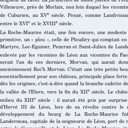
Villeneuve, près de Morlaix, non loin duquel les vicomt
e
de Cuburien, au XV
siècle. Penzé, comme Landivisiau
e
e
entre le XVI
et le XVIII
siècle.
La Roche-Maurice était, une fois encore, une modeste 
primitive, un « plou », celle de Ploudiry qui comptait en
Martyre, Loc-Eguiner, Pencran et Saint-Julien de Lande
enlevés par les vicomtes de Léon aux vicomtes du Fao
serait l’un de ces derniers, Morvan, qui aurait d
anciennement Roc’h Morvan. C’était une très petite bour
essentiellement pour son château, principale place forte
dès les origines, c’est-à-dire quand la branche cadette 
e
la vallée de l’Elorn, vers la fin du XII
siècle. Le châte
e
milieu du XIII
siècle : il aurait été pris par surprise
d’Hervé III de Léon, lors de sa révolte contre le
développement du bourg de La Roche-Maurice fut
Landerneau, capitale de la seigneurie de Léon, port de 