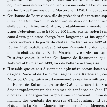
adjudications des fermes de Léon, en novembre 1475 et no
sur les foires franches de La Martyre, en 1476. Il mourut ver
Guillaume de Rosnivinen, fils du précédent fut institué cap
6 février 1480, durant la détention de Jean de Rohan, acc
clefs par son frère aîné, Alain, probablement mécontent d
gages s’élevaient alors à 300 ou 400 livres par an, selon le
sans doute pas cette charge bien longtemps et fut appelé
francs archers à la garde du château de Nantes en 1482 et
février 1485 toutefois, c’est à lui que François II ordonna
dans le château de La Roche-Maurice, avec ordre au capita
Peut-être est-ce le même Guillaume de Rosnivinen qui 
Aubin-du-Cormier en 1488, lors de l’offensive française.
Il semble que ce soit durant une éphémère réconciliation 
désigna Perceval de Lezormel, seigneur de Kerloscant, c
Maurice. Ce capitaine avait commencé sa carrière militai
de Pierre de Rohan, seigneur de Gyé et maréchal de Fran
devint rapidement un des hommes de confiance de Jean I
d’hôtel et le chargea des négociations concernant l’union d
moment des combats des guerres d’Indépendance. Il est 
château de La Roche-Maurice lors de son démantèlement pa