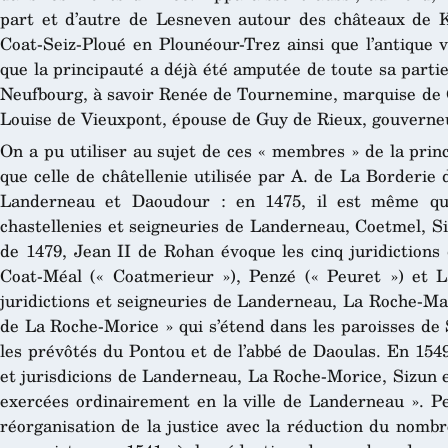
part et d’autre de Lesneven autour des châteaux de K
Coat-Seiz-Ploué en Plounéour-Trez ainsi que l’antique 
que la principauté a déjà été amputée de toute sa partie
Neufbourg, à savoir Renée de Tournemine, marquise de C
Louise de Vieuxpont, épouse de Guy de Rieux, gouverne
On a pu utiliser au sujet de ces « membres » de la princ
que celle de châtellenie utilisée par A. de La Borderie
Landerneau et Daoudour : en 1475, il est même qu
chastellenies et seigneuries de Landerneau, Coetmel, S
de 1479, Jean II de Rohan évoque les cinq juridiction
Coat-Méal (« Coatmerieur »), Penzé (« Peuret ») et L
juridictions et seigneuries de Landerneau, La Roche-Mau
de La Roche-Morice » qui s’étend dans les paroisses de 
les prévôtés du Pontou et de l’abbé de Daoulas. En 1549
et jurisdicions de Landerneau, La Roche-Morice, Sizun e
exercées ordinairement en la ville de Landerneau ». Peu
réorganisation de la justice avec la réduction du nomb