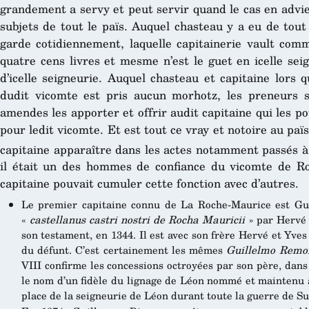
grandement a servy et peut servir quand le cas en advie
subjets de tout le païs. Auquel chasteau y a eu de tout
garde cotidiennement, laquelle capitainerie vault comm
quatre cens livres et mesme n’est le guet en icelle sei
d’icelle seigneurie. Auquel chasteau et capitaine lors 
dudit vicomte est pris aucun morhotz, les preneurs s
amendes les apporter et offrir audit capitaine qui les po
pour ledit vicomte. Et est tout ce vray et notoire au païs
capitaine apparaître dans les actes notamment passés à
il était un des hommes de confiance du vicomte de Roh
capitaine pouvait cumuler cette fonction avec d’autres.
Le premier capitaine connu de La Roche-Maurice est G
«
castellanus castri nostri de Rocha Mauricii
» par Hervé d
son testament, en 1344. Il est avec son frère Hervé et Yv
du défunt. C’est certainement les mêmes
Guillelmo Remo
VIII confirme les concessions octroyées par son père, dans
le nom d’un fidèle du lignage de Léon nommé et maintenu à
place de la seigneurie de Léon durant toute la guerre de S