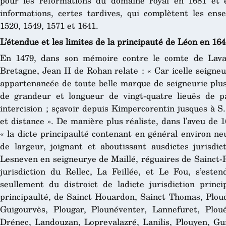
pour les réformations du domaine royal en 1681 et 
informations, certes tardives, qui complètent les en
1520, 1549, 1571 et 1641.
L’étendue et les limites de la principauté de Léon en 16
En 1479, dans son mémoire contre le comte de Lava
Bretagne, Jean II de Rohan relate : « Car icelle seigneu
appartenancée de toute belle marque de seigneurie plus
de grandeur et longueur de vingt-quatre lieuës de p
intercision ; sçavoir depuis Kimpercorentin jusques à S
et distance ». De manière plus réaliste, dans l’aveu de
« la dicte principaulté contenant en général environ ne
de largeur, joignant et aboutissant ausdictes jurisdic
Lesneven en seigneurye de Maillé, réguaires de Sainct-Pa
jurisdiction du Rellec, La Feillée, et Le Fou, s’este
seullement du distroict de ladicte jurisdiction princi
principaulté, de Sainct Houardon, Sainct Thomas, Plou
Guigourvès, Plougar, Plounéventer, Lannefuret, Plou
Drénec, Landouzan, Loprevalazré, Lanilis, Plouyen, Gu