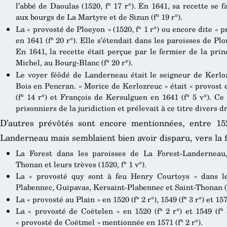
l’abbé de Daoulas (1520, f° 17 r°). En 1641, sa recette se 
aux bourgs de La Martyre et de Sizun (f° 19 r°).
La « provosté de Ploeyon » (1520, f° 1 r°) ou encore dite « 
en 1641 (f° 20 r°). Elle s’étendait dans les paroisses de Pl
En 1641, la recette était perçue par le fermier de la pri
Michel, au Bourg-Blanc (f° 20 r°).
Le voyer féôdé de Landerneau était le seigneur de Kerl
Bois en Pencran. « Morice de Kerlozreuc » était « provost e
(f° 14 r°) et François de Kersulguen en 1641 (f° 5 v°). C
prisonniers de la juridiction et prélevait à ce titre divers d
D’autres prévôtés sont encore mentionnées, entre 152
Landerneau mais semblaient bien avoir disparu, vers la 
La Forest dans les paroisses de La Forest-Landerneau,
Thonan et leurs trèves (1520, f° 1 v°).
La « provosté quy sont à feu Henry Courtoys » dans le
Plabennec, Guipavas, Kersaint-Plabennec et Saint-Thonan (15
La « provosté au Plain » en 1520 (f° 2 r°), 1549 (f° 3 r°) et 1571
La « provosté de Coëtelen » en 1520 (f° 2 r°) et 1549 (f°
« provosté de Coëtmel » mentionnée en 1571 (f° 2 r°).