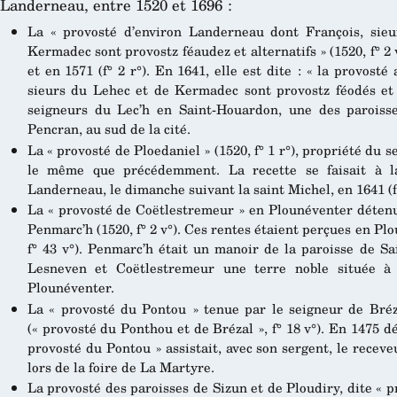
Landerneau, entre 1520 et 1696 :
La « provosté d’environ Landerneau dont François, sie
Kermadec sont provostz féaudez et alternatifs » (1520, f° 2 v
et en 1571 (f° 2 r°). En 1641, elle est dite : « la provost
sieurs du Lehec et de Kermadec sont provostz féodés et alt
seigneurs du Lec’h en Saint-Houardon, une des parois
Pencran, au sud de la cité.
La « provosté de Ploedaniel » (1520, f° 1 r°), propriété du 
le même que précédemment. La recette se faisait à l
Landerneau, le dimanche suivant la saint Michel, en 1641 (f°
La « provosté de Coëtlestremeur » en Plounéventer détenu
Penmarc’h (1520, f° 2 v°). Ces rentes étaient perçues en Pl
f° 43 v°). Penmarc’h était un manoir de la paroisse de Sa
Lesneven et Coëtlestremeur une terre noble située à
Plounéventer.
La « provosté du Pontou » tenue par le seigneur de Bréza
(« provosté du Ponthou et de Brézal », f° 18 v°). En 1475 d
provosté du Pontou » assistait, avec son sergent, le receve
lors de la foire de La Martyre.
La provosté des paroisses de Sizun et de Ploudiry, dite « 