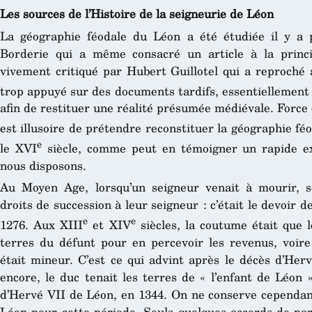
Les sources de l’Histoire de la seigneurie de Léon
La géographie féodale du Léon a été étudiée il y a 
Borderie qui a même consacré un article à la princ
vivement critiqué par Hubert Guillotel qui a reproché 
trop appuyé sur des documents tardifs, essentiellement
afin de restituer une réalité présumée médiévale. Force e
est illusoire de prétendre reconstituer la géographie f
e
le XVI
siècle, comme peut en témoigner un rapide ex
nous disposons.
Au Moyen Age, lorsqu’un seigneur venait à mourir, se
droits de succession à leur seigneur : c’était le devoir 
e
e
1276. Aux XIII
et XIV
siècles, la coutume était que 
terres du défunt pour en percevoir les revenus, voire
était mineur. C’est ce qui advint après le décès d’Her
encore, le duc tenait les terres de « l’enfant de Léon
d’Hervé VII de Léon, en 1344. On ne conserve cependan
Léon pour cette période. Seuls quelques accords de par