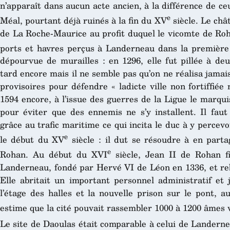
n’apparaît dans aucun acte ancien, à la différence de c
e
Méal, pourtant déjà ruinés à la fin du XV
siècle. Le châ
de La Roche-Maurice au profit duquel le vicomte de Roh
ports et havres perçus à Landerneau dans la premièr
dépourvue de murailles : en 1296, elle fut pillée à deu
tard encore mais il ne semble pas qu’on ne réalisa jama
provisoires pour défendre « ladicte ville non fortiffiée
1594 encore, à l’issue des guerres de la Ligue le marqu
pour éviter que des ennemis ne s’y installent. Il faut
grâce au trafic maritime ce qui incita le duc à y percevo
e
le début du XV
siècle : il dut se résoudre à en parta
e
Rohan. Au début du XVI
siècle, Jean II de Rohan fit
Landerneau, fondé par Hervé VI de Léon en 1336, et rebâ
Elle abritait un important personnel administratif et ju
l’étage des halles et la nouvelle prison sur le pont, 
estime que la cité pouvait rassembler 1000 à 1200 âmes v
Le site de Daoulas était comparable à celui de Landerne