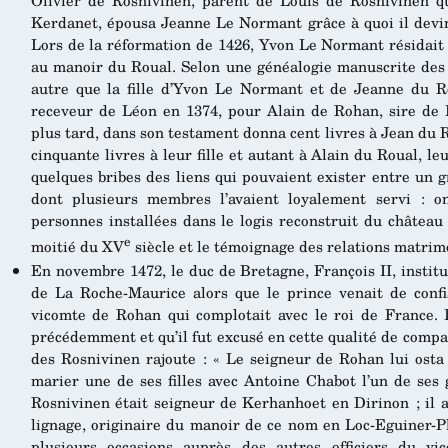
Olivier de Rosnivinen, parent de Louis de Rosnivinen q
Kerdanet, épousa Jeanne Le Normant grâce à quoi il devi
Lors de la réformation de 1426, Yvon Le Normant résidait 
au manoir du Roual. Selon une généalogie manuscrite des
autre que la fille d’Yvon Le Normant et de Jeanne du Ro
receveur de Léon en 1374, pour Alain de Rohan, sire de 
plus tard, dans son testament donna cent livres à Jean du R
cinquante livres à leur fille et autant à Alain du Roual, leur 
quelques bribes des liens qui pouvaient exister entre un 
dont plusieurs membres l’avaient loyalement servi : 
personnes installées dans le logis reconstruit du châtea
e
moitié du XV
siècle et le témoignage des relations matrimo
En novembre 1472, le duc de Bretagne, François II, insti
de La Roche-Maurice alors que le prince venait de confi
vicomte de Rohan qui complotait avec le roi de France. Il
précédemment et qu’il fut excusé en cette qualité de compa
des Rosnivinen rajoute : « Le seigneur de Rohan lui osta 
marier une de ses filles avec Antoine Chabot l’un de ses
Rosnivinen était seigneur de Kerhanhoet en Dirinon ; il 
lignage, originaire du manoir de ce nom en Loc-Eguiner-P
plusieurs occasions auprès des autres officiers du 