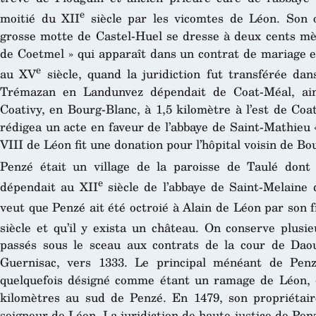
e
moitié du XII
siècle par les vicomtes de Léon. Son or
grosse motte de Castel-Huel se dresse à deux cents mètr
de Coetmel » qui apparaît dans un contrat de mariage e
e
au XV
siècle, quand la juridiction fut transférée da
Trémazan en Landunvez dépendait de Coat-Méal, ain
Coativy, en Bourg-Blanc, à 1,5 kilomètre à l’est de Co
rédigea un acte en faveur de l’abbaye de Saint-Mathieu 
VIII de Léon fit une donation pour l’hôpital voisin de B
Penzé était un village de la paroisse de Taulé don
e
dépendait au XII
siècle de l’abbaye de Saint-Melaine 
veut que Penzé ait été octroié à Alain de Léon par son 
siècle et qu’il y exista un château. On conserve plusi
passés sous le sceau aux contrats de la cour de Da
Guernisac, vers 1333. Le principal ménéant de Penz
quelquefois désigné comme étant un ramage de Léon, d
kilomètres au sud de Penzé. En 1479, son propriétair
seigneur de Léon. La juridiction de haute justice de Penz