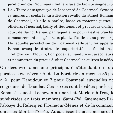
juridiction du Faou mais « fieff enclavé de ladicte seigneur
La « Terre et seigneurye de la viconté de Coatméal s’extenda
cy apprès … soubz la jurisdiction royalle de Sainct Rennan 
de Coatméal, où elle a haulte, basse et moïenne justic
officiers, séneschal, bailly et lieutenant et procureur d’offi
court de Sainct Renan, par laquelle ne pourra estre traicté
commancement des généraux plaidz d’icelle, et au premier
De laquelle jurisdiction de Coatméal rellèvent les appella
Renan avecq le droict de superioritté et fondations
Treffgloznou, Plourin, Porzpoder et Landunvez, avecq leur
et nomination du prieur dudict Coatméal et aultres bénéfic
On découvre ainsi une principauté s’étendant en tot
paroisses et trèves : A. de La Borderie en recense 35 p
à 21 pour Daoudour et 7 pour Coatméal auxquelles nou
seigneurie de Daoulas. Ces terres sont bordées par les ju
Renan à l’ouest, Lesneven au nord et Morlaix à l’est, l
subdivisées en trois membres, Saint-Pol, Quéménet-Ili 
l’abbaye du Relecq en Plounéour-Ménez et de la commande
dans les Monts d’Arrée. Apparaissent aussi, au nord, 