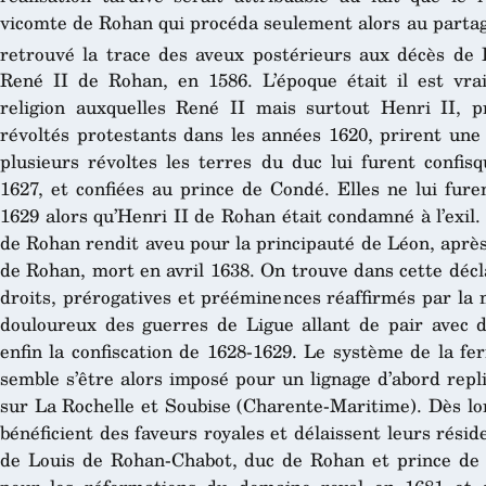
vicomte de Rohan qui procéda seulement alors au partag
retrouvé la trace des aveux postérieurs aux décès de 
René II de Rohan, en 1586. L’époque était il est vra
religion auxquelles René II mais surtout Henri II,
révoltés protestants dans les années 1620, prirent une 
plusieurs révoltes les terres du duc lui furent confis
1627, et confiées au prince de Condé. Elles ne lui fure
1629 alors qu’Henri II de Rohan était condamné à l’exil
de Rohan rendit aveu pour la principauté de Léon, après
de Rohan, mort en avril 1638. On trouve dans cette déc
droits, prérogatives et prééminences réaffirmés par la
douloureux des guerres de Ligue allant de pair avec de
enfin la confiscation de 1628-1629. Le système de la f
semble s’être alors imposé pour un lignage d’abord repli
sur La Rochelle et Soubise (Charente-Maritime). Dès lor
bénéficient des faveurs royales et délaissent leurs résid
de Louis de Rohan-Chabot, duc de Rohan et prince de L