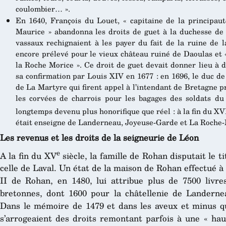
coulombier… ».
En 1640, François du Louet, « capitaine de la principa
Maurice » abandonna les droits de guet à la duchesse de 
vassaux rechignaient à les payer du fait de la ruine de l
encore prélevé pour le vieux château ruiné de Daoulas et
la Roche Morice ». Ce droit de guet devait donner lieu à 
sa confirmation par Louis XIV en 1677 : en 1696, le duc de
de La Martyre qui firent appel à l’intendant de Bretagne pr
les corvées de charrois pour les bagages des soldats du 
longtemps devenu plus honorifique que réel : à la fin du XV
était enseigne de Landerneau, Joyeuse-Garde et La Roche-
Les revenus et les droits de la seigneurie de Léon
e
A la fin du XV
siècle, la famille de Rohan disputait le 
celle de Laval. Un état de la maison de Rohan effectué à 
II de Rohan, en 1480, lui attribue plus de 7500 livr
bretonnes, dont 1600 pour la châtellenie de Landerne
Dans le mémoire de 1479 et dans les aveux et minus qu
s’arrogeaient des droits remontant parfois à une « haut