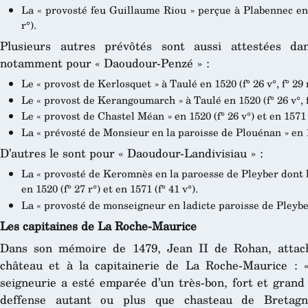
La « provosté feu Guillaume Riou » perçue à Plabennec en 152
r°).
Plusieurs autres prévôtés sont aussi attestées da
notamment pour « Daoudour-Penzé » :
Le « provost de Kerlosquet » à Taulé en 1520 (f° 26 v°, f° 29 r°
Le « provost de Kerangoumarch » à Taulé en 1520 (f° 26 v°, f° 
Le « provost de Chastel Méan » en 1520 (f° 26 v°) et en 1571 (
La « prévosté de Monsieur en la paroisse de Plouénan » en 15
D’autres le sont pour « Daoudour-Landivisiau » :
La « provosté de Keromnès en la paroesse de Pleyber dont 
en 1520 (f° 27 r°) et en 1571 (f° 41 v°).
La « provosté de monseigneur en ladicte paroisse de Pleyber 
Les capitaines de La Roche-Maurice
Dans son mémoire de 1479, Jean II de Rohan, attach
château et à la capitainerie de La Roche-Maurice : «
seigneurie a esté emparée d’un très-bon, fort et grand
deffense autant ou plus que chasteau de Bretag