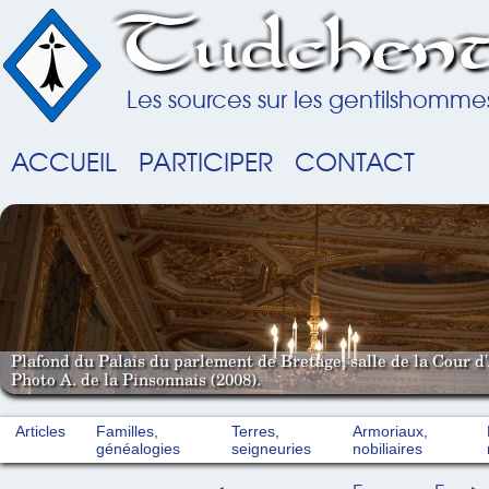
Tudchent
Les sources sur les gentilshomme
ACCUEIL
PARTICIPER
CONTACT
Plafond du Palais du parlement de Bretage, salle de la Cour d'
Photo A. de la Pinsonnais (2008).
Articles
Familles,
Terres,
Armoriaux,
généalogies
seigneuries
nobiliaires