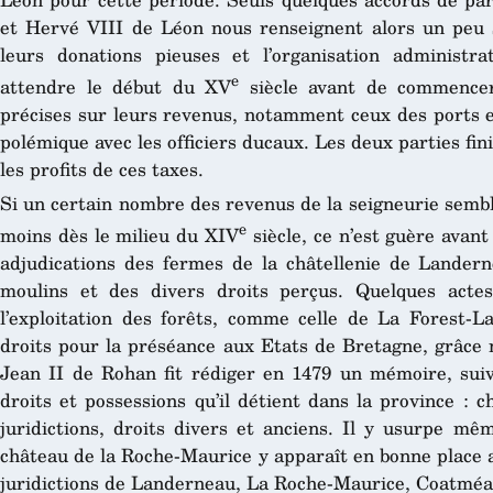
et Hervé VIII de Léon nous renseignent alors un peu s
leurs donations pieuses et l’organisation administra
e
attendre le début du XV
siècle avant de commencer
précises sur leurs revenus, notamment ceux des ports e
polémique avec les officiers ducaux. Les deux parties fin
les profits de ces taxes.
Si un certain nombre des revenus de la seigneurie sembl
e
moins dès le milieu du XIV
siècle, ce n’est guère avant
adjudications des fermes de la châtellenie de Lander
moulins et des divers droits perçus. Quelques act
l’exploitation des forêts, comme celle de La Forest-L
droits pour la préséance aux Etats de Bretagne, grâce
Jean II de Rohan fit rédiger en 1479 un mémoire, suiv
droits et possessions qu’il détient dans la province : c
juridictions, droits divers et anciens. Il y usurpe mê
château de la Roche-Maurice y apparaît en bonne place a
juridictions de Landerneau, La Roche-Maurice, Coatméal