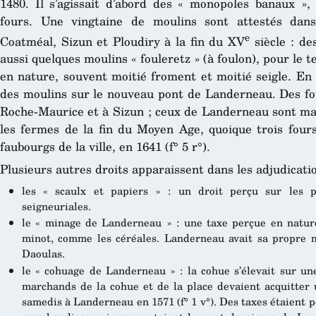
1480. Il s’agissait d’abord des « monopoles banaux », 
fours. Une vingtaine de moulins sont attestés dans
e
Coatméal, Sizun et Ploudiry à la fin du XV
siècle : de
aussi quelques moulins « fouleretz » (à foulon), pour le t
en nature, souvent moitié froment et moitié seigle. En 
des moulins sur le nouveau pont de Landerneau. Des fou
Roche-Maurice et à Sizun ; ceux de Landerneau sont mal
les fermes de la fin du Moyen Age, quoique trois four
faubourgs de la ville, en 1641 (f° 5 r°).
Plusieurs autres droits apparaissent dans les adjudicati
les « scaulx et papiers » : un droit perçu sur les pa
seigneuriales.
le « minage de Landerneau » : une taxe perçue en natur
minot, comme les céréales. Landerneau avait sa propre
Daoulas.
le « cohuage de Landerneau » : la cohue s’élevait sur un
marchands de la cohue et de la place devaient acquitter 
samedis à Landerneau en 1571 (f° 1 v°). Des taxes étaient p