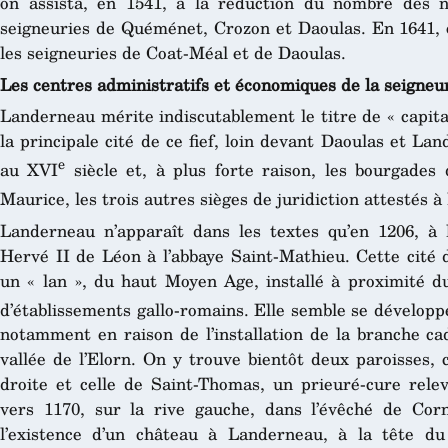
on assista, en 1541, à la réduction du nombre des no
seigneuries de Quéménet, Crozon et Daoulas. En 1641, on
les seigneuries de Coat-Méal et de Daoulas.
Les centres administratifs et économiques de la seigneu
Landerneau mérite indiscutablement le titre de « capital
la principale cité de ce fief, loin devant Daoulas et Lan
e
au XVI
siècle et, à plus forte raison, les bourgade
Maurice, les trois autres sièges de juridiction attestés à
Landerneau n’apparaît dans les textes qu’en 1206, à l
Hervé II de Léon à l’abbaye Saint-Mathieu. Cette cité 
un « lan », du haut Moyen Age, installé à proximité du
d’établissements gallo-romains. Elle semble se développ
notamment en raison de l’installation de la branche ca
vallée de l’Elorn. On y trouve bientôt deux paroisses, 
droite et celle de Saint-Thomas, un prieuré-cure rele
vers 1170, sur la rive gauche, dans l’évêché de Cor
l’existence d’un château à Landerneau, à la tête du 