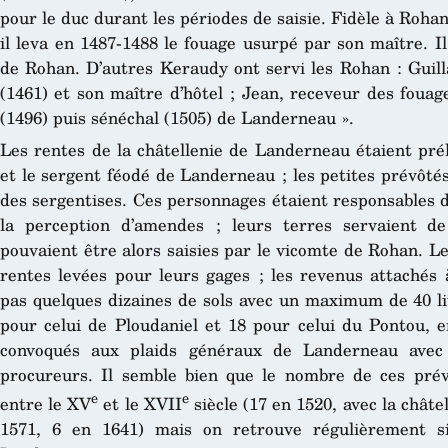
pour le duc durant les périodes de saisie. Fidèle à Roh
il leva en 1487-1488 le fouage usurpé par son maître. Il
de Rohan. D’autres Keraudy ont servi les Rohan : Guil
(1461) et son maître d’hôtel ; Jean, receveur des fouag
(1496) puis sénéchal (1505) de Landerneau ».
Les rentes de la châtellenie de Landerneau étaient pré
et le sergent féodé de Landerneau ; les petites prévôté
des sergentises. Ces personnages étaient responsables d
la perception d’amendes ; leurs terres servaient 
pouvaient être alors saisies par le vicomte de Rohan. L
rentes levées pour leurs gages ; les revenus attachés 
pas quelques dizaines de sols avec un maximum de 40 li
pour celui de Ploudaniel et 18 pour celui du Pontou, e
convoqués aux plaids généraux de Landerneau avec l
procureurs. Il semble bien que le nombre de ces prévô
e
e
entre le XV
et le XVII
siècle (17 en 1520, avec la châte
1571, 6 en 1641) mais on retrouve régulièrement si