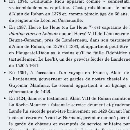
En 1374, Guillaume Riou apparaît comme « connestable
vraisemblablement capitaine. C’est probablement le mê
d’Alain de Rohan en 1378 et, comme témoin âgé de 66 ans, 
du seigneur de Léon en Cornouaille.
En 1387, Hervé Le Heuc (ou Le Houc ?) est capitaine de L
domino Herveo Leheulz
auquel Hervé VIII de Léon octroie 
Beuzit-Conogan, près de Landerneau, dans son testament
d’Alain de Rohan, en 1378 et 1383, et appartient peut-être
en Plougastel-Daoulas, à moins qu’il ne faille l’identifie
(actuellement Le Lec’h), un des prévôts féodés de Landern
de 1520 à 1641.
En 1391, à l’occasion d’un voyage en France, Alain 
« lieutenants, gouverneur et gardes de nostre chastel d
Guyomar Manfuric. Le second appartient à un lignage é
réformation de 1426.
En 1424, dans son testament, Alain VIII de Rohan mainti
La Roche-Maurice « faisant le service deument et prudemme
Lande lui succède peut-être brièvement en 1429 durant l’a
mais on retrouve Yvon Le Normant, premier nommé parmi 
la garde du château et exemptés de service militaire p