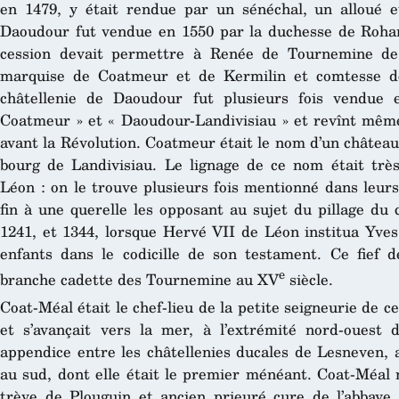
en 1479, y était rendue par un sénéchal, un alloué e
Daoudour fut vendue en 1550 par la duchesse de Roha
cession devait permettre à Renée de Tournemine de 
marquise de Coatmeur et de Kermilin et comtesse d
châtellenie de Daoudour fut plusieurs fois vendue
Coatmeur » et « Daoudour-Landivisiau » et revînt mêm
avant la Révolution. Coatmeur était le nom d’un château
bourg de Landivisiau. Le lignage de ce nom était trè
Léon : on le trouve plusieurs fois mentionné dans leurs
fin à une querelle les opposant au sujet du pillage du
1241, et 1344, lorsque Hervé VII de Léon institua Yv
enfants dans le codicille de son testament. Ce fief 
e
branche cadette des Tournemine au XV
siècle.
Coat-Méal était le chef-lieu de la petite seigneurie de 
et s’avançait vers la mer, à l’extrémité nord-ouest 
appendice entre les châtellenies ducales de Lesneven, 
au sud, dont elle était le premier ménéant. Coat-Méal 
trève de Plouguin et ancien prieuré cure de l’abbaye