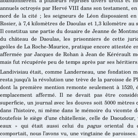
abandonnèrent à plusieurs reprises divers droits et m
annuels octroyés par Hervé VIII dans son testament, en 
nord de la cité ; les seigneurs de Léon disposaient en
Rosier, à 7,4 kilomètres de Daoulas et 1,3 kilomètre au
Il constitua une partie du douaire de Jeanne de Montmo
du château de Daoulas, les prisonniers de cette juri
geôles de La Roche-Maurice, pratique encore attestée en
affermée par Jacques de Rohan à Jean de Kérérault mo
mais fut récupérée peu de temps après par ses héritiers
Landivisiau était, comme Landerneau, une fondation 
resta jusqu’à la révolution une trève de la paroisse de P
dont la première mention remonte seulement à 1520, ép
emplacement affermé. Il ne devait pas être considé
superficie, un journal avec les douves soit 5000 mètres ca
dans l’histoire, ni même dans le mémoire du vicomte de
toutefois le siège d’une châtellenie, celle de Daoudour, 
eaux » qui était aussi celui du
pagus
oriental du c
comportait, nous l’avons vu, une vingtaine de paroisses. 