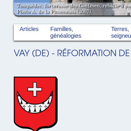
Tonquédec, forteresse des Coëtmen, rebâtie à pa
Photo A. de la Pinsonnais (2007).
Articles
Familles,
Terres,
généalogies
seigneu
VAY (DE) - RÉFORMATION DE