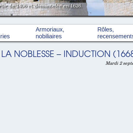
rtir de 1406 et démantelée en 1626.
Armoriaux,
Rôles,
ries
nobiliaires
recensement
 LA NOBLESSE – INDUCTION (166
Mardi 2 sept