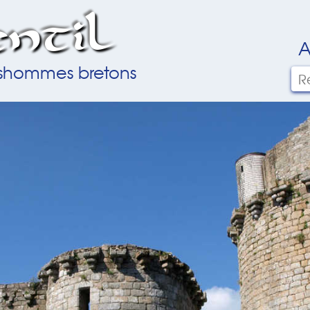
ntil
A
ilshommes bretons