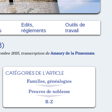
Edits,
Outils de
s
réglements
travail
8)
embre 2025, transcription de
Amaury de la Pinsonnais
.
CATÉGORIES DE L'ARTICLE
Familles, généalogies
Preuves de noblesse
R-Z