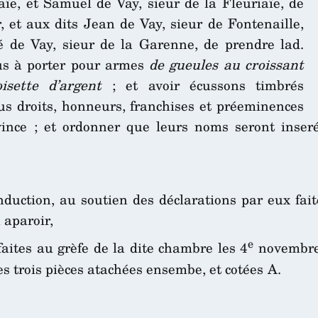
ïe, et Samuel de Vay, sieur de la Fleuriaïe, de
r, et aux dits Jean de Vay, sieur de Fontenaille,
é de Vay, sieur de la Garenne, de prendre lad.
nus à porter pour armes
de gueules au croissant
sette d’argent
; et avoir écussons timbrés
ous droits, honneurs, franchises et préeminences
vince ; et ordonner que leurs noms seront inser
induction, au soutien des déclarations par eux fa
 aparoir,
e
faites au grèfe de la dite chambre les 4
novembre 
es trois pièces atachées ensembe, et cotées A.