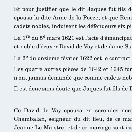
Et pour justifier que le dit Jaques fut fil
épousa la dite Anne de la Poëze, et que Ren
cadets nobles, induisent les défendeurs six pi
re
e
La 1
du 5
mars 1621 est l’acte d’émancipati
et noble d’écuyer David de Vay et de dame Su
e
La 2
du onzieme février 1622 est le contract
Les quatre autres pièces de 1642 et 1645 fo
n’ont jamais demandé que comme cadets noble
Il est donc sans doute que Jaques fut fils de
Ce David de Vay épousa en secondes noce
Chambalan, seigneur du dit lieu, de ce mar
Jeanne Le Maistre, et de ce mariage sont iss