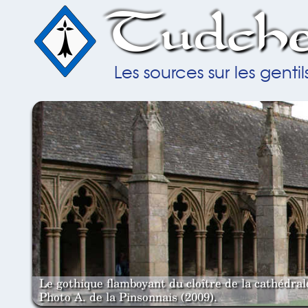
Tudche
Les sources sur les gent
Le gothique flamboyant du cloître de la cathédra
Photo A. de la Pinsonnais (2009).