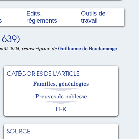
Edits,
Outils de
s
réglements
travail
1639)
oût 2024, transcription de
Guillaume de Boudemange
.
CATÉGORIES DE L'ARTICLE
Familles, généalogies
Preuves de noblesse
H-K
SOURCE