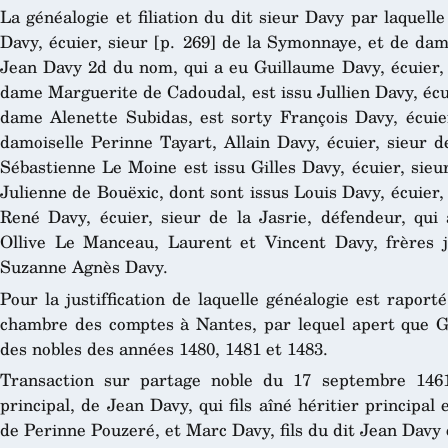
La généalogie et filiation du dit sieur Davy par laquelle
Davy, écuier, sieur [p. 269] de la Symonnaye, et de da
Jean Davy 2d du nom, qui a eu Guillaume Davy, écuier, 
dame Marguerite de Cadoudal, est issu Jullien Davy, écu
dame Alenette Subidas, est sorty François Davy, écuie
damoiselle Perinne Tayart, Allain Davy, écuier, sieur d
Sébastienne Le Moine est issu Gilles Davy, écuier, sieu
Julienne de Bouëxic, dont sont issus Louis Davy, écuier, 
René Davy, écuier, sieur de la Jasrie, défendeur, qui
Ollive Le Manceau, Laurent et Vincent Davy, frères 
Suzanne Agnès Davy.
Pour la justiffication de laquelle généalogie est raporté
chambre des comptes à Nantes, par lequel apert que 
des nobles des années 1480, 1481 et 1483.
Transaction sur partage noble du 17 septembre 1461
principal, de Jean Davy, qui fils aîné héritier principal
de Perinne Pouzeré, et Marc Davy, fils du dit Jean Davy 