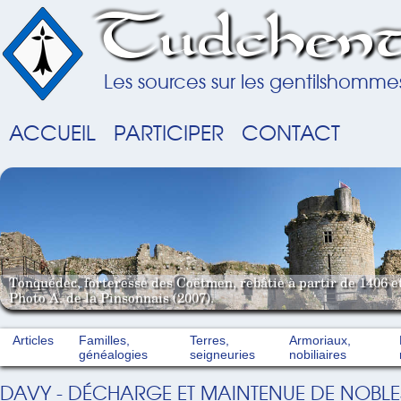
Tudchent
Les sources sur les gentilshomme
ACCUEIL
PARTICIPER
CONTACT
Tonquédec, forteresse des Coëtmen, rebâtie à partir de 1406 e
Photo A. de la Pinsonnais (2007).
Articles
Familles,
Terres,
Armoriaux,
généalogies
seigneuries
nobiliaires
DAVY - DÉCHARGE ET MAINTENUE DE NOBLES